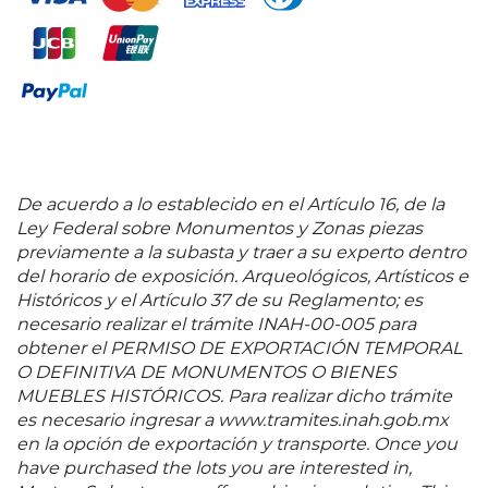
individual en el Museo de Arte Moderno de París en
1962; así mismo participó en la Bienal de París
obteniendo un premio en 1963. Durante aquella
época creó su propio lenguaje artístico, en parte
influenciado por sus amistades con Francisco
Toledo, Octavio Paz y Julio Cortázar. En 1965 ilustró el
"Manual de Zoología Fantástica" de Jorge Luis
Borges para la editorial de Maurice Nadau, lo que lo
llevó a cultivar una relación laboral posterior con
De acuerdo a lo establecido en el Artículo 16, de la
Carlos Fuentes y Mario Vargas Llosa. Regresó a
Ley Federal sobre Monumentos y Zonas piezas
México en 1970 ya con fama y reconocimiento en el
previamente a la subasta y traer a su experto dentro
extranjero, pero no en su país, lo que le causó una
del horario de exposición. Arqueológicos, Artísticos e
gran decepción, fue entonces que su mente
Históricos y el Artículo 37 de su Reglamento; es
comenzó a divagar; no obstante, conforme el
necesario realizar el trámite INAH-00-005 para
tiempo pasó su trabajo dio un giro y fue aceptado
obtener el PERMISO DE EXPORTACIÓN TEMPORAL
por la crítica mexicana. Desde entonces, su obra
O DEFINITIVA DE MONUMENTOS O BIENES
entrelazó texturas, colores, formas abstractas,
MUEBLES HISTÓRICOS. Para realizar dicho trámite
fusiones de animales con humanos y temas de la
es necesario ingresar a www.tramites.inah.gob.mx
naturaleza que creaban situaciones y ambientes
en la opción de exportación y transporte. Once you
fantásticos. Fue un artista que se caracterizó por su
have purchased the lots you are interested in,
pasión y dedicación a la pintura, siempre cuidadoso