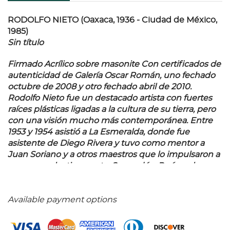
RODOLFO NIETO (Oaxaca, 1936 - Ciudad de México,
1985)
Sin título
Firmado Acrílico sobre masonite Con certificados de
autenticidad de Galería Oscar Román, uno fechado
octubre de 2008 y otro fechado abril de 2010.
Rodolfo Nieto fue un destacado artista con fuertes
raíces plásticas ligadas a la cultura de su tierra, pero
con una visión mucho más contemporánea. Entre
1953 y 1954 asistió a La Esmeralda, donde fue
asistente de Diego Rivera y tuvo como mentor a
Juan Soriano y a otros maestros que lo impulsaron a
exponer colectivamente. Se mudó a París en los
años sesenta, alejándose por completo del
ambiente natal indígena, creciendo entonces sus
influencias artísticas a un nivel internacional. En la
Available payment options
llamada ciudad luz, logró exponer en algunas
galerías y museos, destacando su muestra