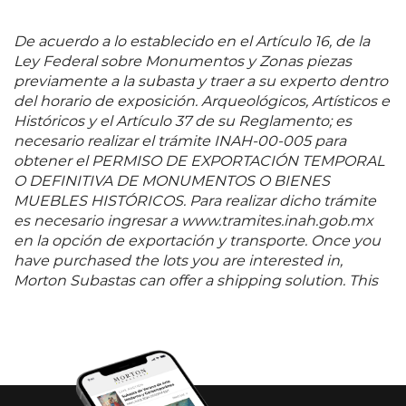
De acuerdo a lo establecido en el Artículo 16, de la
Ley Federal sobre Monumentos y Zonas piezas
previamente a la subasta y traer a su experto dentro
del horario de exposición. Arqueológicos, Artísticos e
Históricos y el Artículo 37 de su Reglamento; es
necesario realizar el trámite INAH-00-005 para
obtener el PERMISO DE EXPORTACIÓN TEMPORAL
O DEFINITIVA DE MONUMENTOS O BIENES
MUEBLES HISTÓRICOS. Para realizar dicho trámite
es necesario ingresar a www.tramites.inah.gob.mx
en la opción de exportación y transporte. Once you
have purchased the lots you are interested in,
Morton Subastas can offer a shipping solution. This
shipping company will be able to answer any
questions you may have in regards to delivery,
either before or after the auction has been
completed.