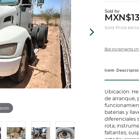
Sold for
MXN$13
Sold Price excl
Bid increments ch
Item Descripti
Ubicación: He
de arranque, p
funcionamiento
 zoom
baterias y lla
diferenciales 
rota; instrume
faltantes; sus