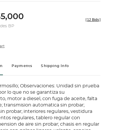
5,000
[
12 Bids
]
udes BP
art
on
Payments
Shipping Info
rmosillo; Observaciones: Unidad sin prueba
or lo que no se garantiza su
, motor a diesel, con fuga de aceite, falta
ve; transmision automatica sin probar;
sin probar; interiores regulares, vestidura
ntos regulares, tablero regular con
pension de aire sin probar; chasis en regular