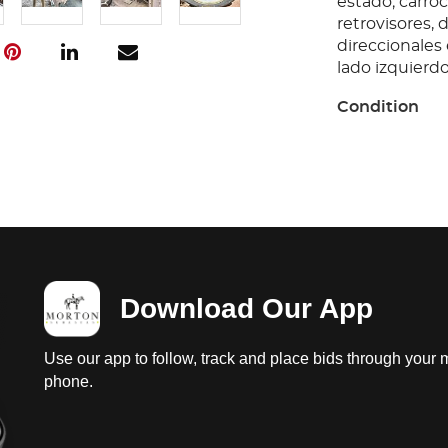
estado; carroc
retrovisores, 
direccionales 
lado izquierdo,
Condition
Ubicación: He
de arranque, p
funcionamiento
baterias y lla
diferenciales 
rota; instrume
faltantes; sus
Download Our App
estado; carroc
retrovisores, 
direccionales 
Use our app to follow, track and place bids through your 
lado izquierdo,
phone.