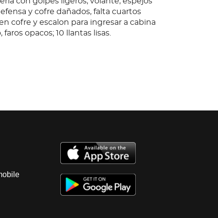
eria con golpes ligeros, volante, espejos
defensa y cofre dañados, falta cuartos
en cofre y escalon para ingresar a cabina
 faros opacos; 10 llantas lisas.
rmosillo; Observaciones: Unidad sin prueba
or lo que no se garantiza su
, motor a diesel, con fuga de aceite, falta
ve; transmision automatica sin probar;
sin probar; interiores regulares, vestidura
ntos regulares, tablero regular con
pension de aire sin probar; chasis en regular
eria con golpes ligeros, volante, espejos
defensa y cofre dañados, falta cuartos
en cofre y escalon para ingresar a cabina
mobile
 faros opacos; 10 llantas lisas.