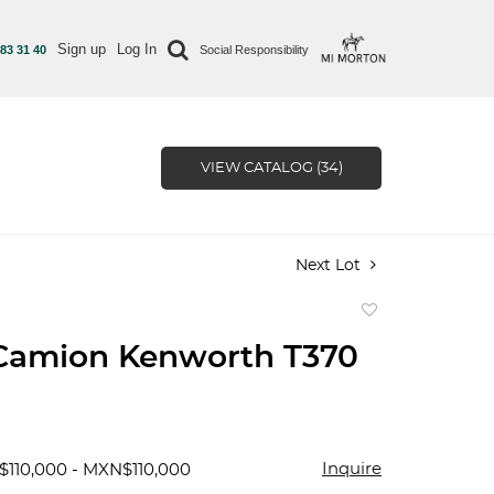
Sign up
Log In
 83 31 40
Social Responsibility
VIEW CATALOG (34)
Next Lot
Add
to
 Camion Kenworth T370
favorite
Inquire
$110,000 - MXN$110,000