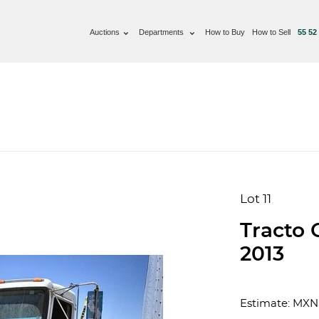
Auctions
Departments
How to Buy
How to Sell
55 52
Lot 11
Tracto
2013
Estimate: MXN