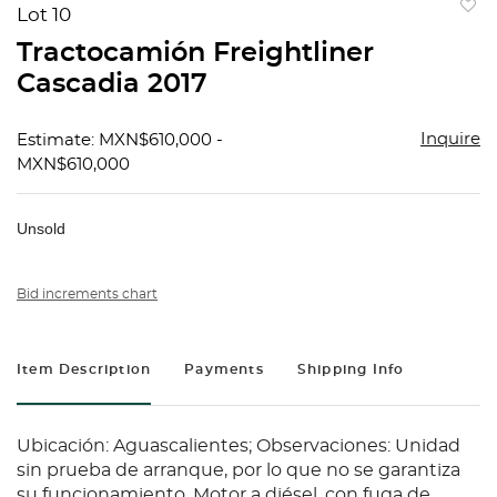
Lot 10
to
Tractocamión Freightliner
favorit
Cascadia 2017
Inquire
Estimate: MXN$610,000 -
MXN$610,000
Unsold
Bid increments chart
Item Description
Payments
Shipping Info
Ubicación: Aguascalientes; Observaciones: Unidad
sin prueba de arranque, por lo que no se garantiza
su funcionamiento, Motor a diésel, con fuga de