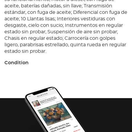
aceite, baterías dañadas, sin llave; Transmisión
estándar, con fuga de aceite; Diferencial con fuga de
aceite; 10 Llantas lisas; Interiores vestiduras con
desgaste, cielo con sucio; Instrumentos en regular
estado sin probar; Suspensión de aire sin probar;
Chasis en regular estado; Carrocería con golpes
ligero, parabrisas estrellado, quinta rueda en regular
estado sin probar.
Condition
Ubicación: Aguascalientes; Observaciones: Unidad
sin prueba de arranque, por lo que no se garantiza
su funcionamiento, Motor a diésel, con fuga de
aceite, baterías dañadas, sin llave; Transmisión
estándar, con fuga de aceite; Diferencial con fuga de
aceite; 10 Llantas lisas; Interiores vestiduras con
desgaste, cielo con sucio; Instrumentos en regular
estado sin probar; Suspensión de aire sin probar;
Chasis en regular estado; Carrocería con golpes