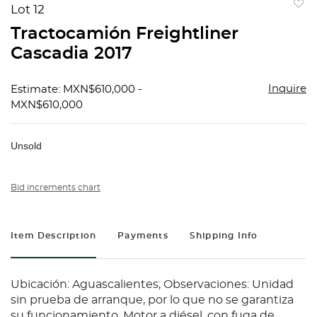
Lot 12
to
Tractocamión Freightliner
favorit
Cascadia 2017
Inquire
Estimate: MXN$610,000 -
MXN$610,000
Unsold
Bid increments chart
Item Description
Payments
Shipping Info
Ubicación: Aguascalientes; Observaciones: Unidad
sin prueba de arranque, por lo que no se garantiza
su funcionamiento, Motor a diésel, con fuga de