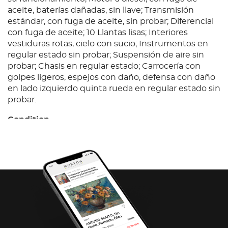
aceite, baterías dañadas, sin llave; Transmisión
estándar, con fuga de aceite, sin probar; Diferencial
con fuga de aceite; 10 Llantas lisas; Interiores
vestiduras rotas, cielo con sucio; Instrumentos en
regular estado sin probar; Suspensión de aire sin
probar; Chasis en regular estado; Carrocería con
golpes ligeros, espejos con daño, defensa con daño
en lado izquierdo quinta rueda en regular estado sin
probar.
Condition
Ubicación: Aguascalientes; Observaciones: Unidad
sin prueba de arranque, por lo que no se garantiza
su funcionamiento, Motor a diésel, con fuga de
aceite, baterías dañadas, sin llave; Transmisión
estándar, con fuga de aceite, sin probar; Diferencial
con fuga de aceite; 10 Llantas lisas; Interiores
vestiduras rotas, cielo con sucio; Instrumentos en
regular estado sin probar; Suspensión de aire sin