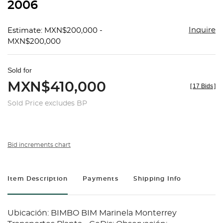
2006
Inquire
Estimate: MXN$200,000 -
MXN$200,000
Sold for
MXN$410,000
[
17 Bids
]
Sold Price excludes BP
Bid increments chart
Item Description
Payments
Shipping Info
Ubicación: BIMBO BIM Marinela Monterrey