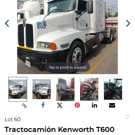
Tap or pinch to expand
Lot 60
to
Tractocamión Kenworth T600
favorit