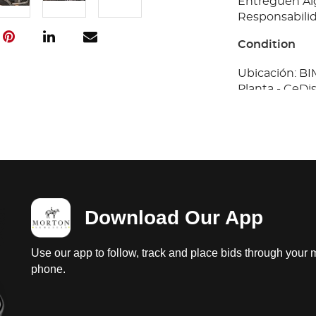
Entreguen Al
Responsabilid
Condition
Ubicación: B
Planta - CeDis
Tractocamión,
llantas lisas, 
Tapiceria Da
plasticas daña
Baja federal 2
Entreguen Al
Responsabilid
Download Our App
Use our app to follow, track and place bids through your 
phone.