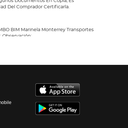
gunos Documentos En Copia, Es
ad Del Comprador Certificarla.
IMBO BIM Marinela Monterrey Transportes
; Observación:
Kenworth,T600; Pintura, Llantas Lisas (3
1 no sirve), Fugas En Motor, Interior Sucio,
ñada, Suspensión Dañada, molduras
das, parabrisas estrellado, bateria dañada.
0205 y estatal 2024. Es Probable Se
gunos Documentos En Copia, Es
ad Del Comprador Certificarla.
mobile