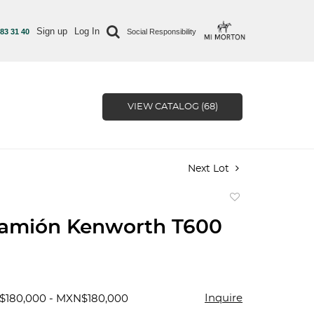
Sign up
Log In
 83 31 40
Social Responsibility
VIEW CATALOG (68)
Next Lot
Add
to
camión Kenworth T600
favorite
Inquire
$180,000 - MXN$180,000