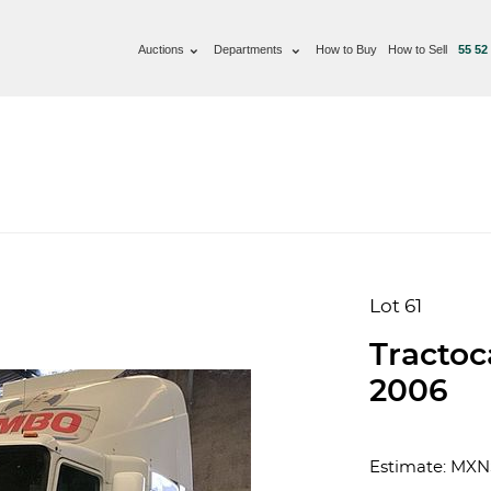
Auctions
Departments
How to Buy
How to Sell
55 52
Lot 61
Tracto
2006
Estimate: MXN