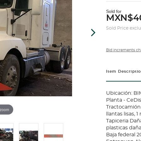
Sold for
MXN$4
Sold Price excl
Bid increments ch
Item Descripti
Ubicación: B
Planta - CeDis
Tractocamión,
 zoom
llantas lisas, 
Tapiceria Da
plasticas daña
Baja federal 2