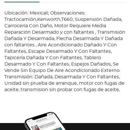
Ubicación: Mexicali; Observaciones:
Tractocamión,Kenworth,T660; Suspensión Dañada,
Carrocería Con Daño, Motor Requiere Media
Reparación Desarmado y con faltantes , Transmisión
Dañada Y Desarmada, Flecha Desarmada Y Dañada
con faltantes , Aire Acondicionado Dañado Y Con
Faltantes, Escape Desarmado Y Con Faltantes,
Tapicería Dañada Y Con Faltantes, Tablero
Desarmado Y Con Faltantes, Espejos Dañados, Se
Vende Sin Equipo De Aire Acondicionado Externo.
Transmisión: Dañada, Desarmada Y Con Faltantes,
Unidad sin prueba de arranque, motor con fugas de
aceite, transmision sin probar con fugas de aceite,
interiores dañados, instrumentos sin probar rotos
con faltantes, sin asiento de chofer; carroceria con
golpes, tanque de combustible dañado, sin defensa,
sin faros, llantas y rines dañados y lisas, diferencial,
yugo y tuerca dañados y con faltante, valvula de
freno de motor desarmada y con faltantes, motor