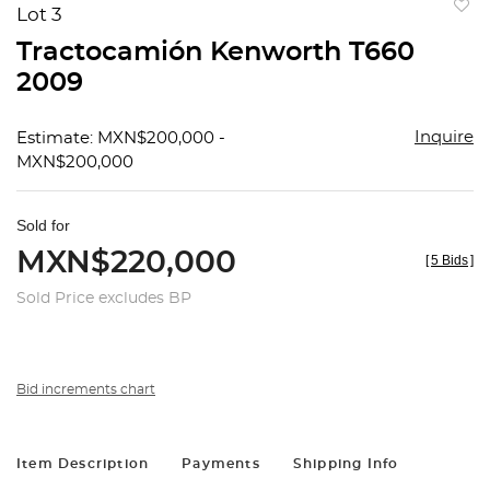
Lot 3
to
Tractocamión Kenworth T660
favorit
2009
Inquire
Estimate: MXN$200,000 -
MXN$200,000
Sold for
MXN$220,000
[
5 Bids
]
Sold Price excludes BP
Bid increments chart
Item Description
Payments
Shipping Info