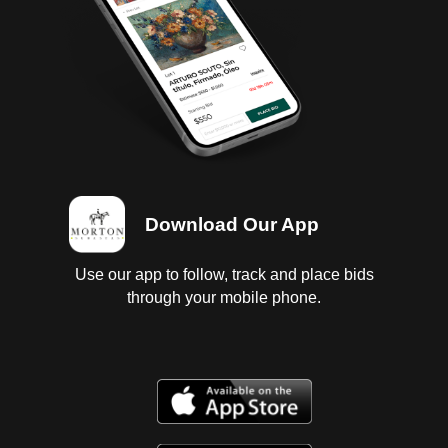
de limpiadores faltantes, turbo dañado y con
faltantes, maguera de compresor metalica con
faltantes, modulo de vidrio electrico lado de
coopilito faltante, control de freno de motor
faltante, control de aire acondicionado y calefaccion
dañada y con faltantes, marcadores de tableros
faltantes, reelvadores y fusibles faltantes,
computadora desinstalada y dañada, varias
mangueras de motor faltantes, falta escape y falta
tapiceria interna.
Download Our App
Condition
Use our app to follow, track and place bids
Ubicación: Mexicali; Observaciones:
through your mobile phone.
Tractocamión,Kenworth,T660; Suspensión Dañada,
Carrocería Con Daño, Motor Requiere Media
Reparación Desarmado y con faltantes , Transmisión
Dañada Y Desarmada, Flecha Desarmada Y Dañada
con faltantes , Aire Acondicionado Dañado Y Con
Faltantes, Escape Desarmado Y Con Faltantes,
Tapicería Dañada Y Con Faltantes, Tablero