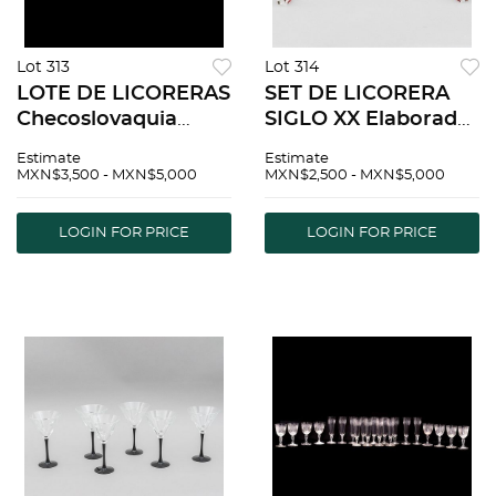
Lot 313
Lot 314
LOTE DE LICORERAS
SET DE LICORERA
Checoslovaquia
SIGLO XX Elaborada
Siglo XX Elaboradas
en cristal tipo Ruby
Estimate
Estimate
en cristal
Glass DiseÃƒÂ±o
MXN$3,500 - MXN$5,000
MXN$2,500 - MXN$5,000
transparente
geomÃƒÂ©trico
DiseÃƒÂ±os
DecoraciÃƒÂ³n floral
LOGIN FOR PRICE
LOGIN FOR PRICE
facetados y
y elementos
diamantados 40 cm
facetados Co...
altura...