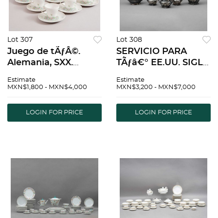
Lot 307
Lot 308
Juego de tÃƒÂ©.
SERVICIO PARA
Alemania, SXX.
TÃƒâ€° EE.UU. SIGLO
Elaborado en
XX Estilo ART
Estimate
Estimate
porcelana Rosenthal.
NOUVEAU
MXN$1,800 - MXN$4,000
MXN$3,200 - MXN$7,000
Consta de: tetera,
Elaborado en metal
cremera, azucarera y
plateado Sellado
LOGIN FOR PRICE
LOGIN FOR PRICE
6 ternos. Piezas: 15
inferior
DecoraciÃƒÂ³n
prensada C...