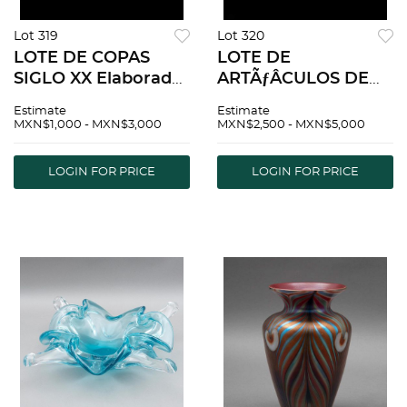
Lot 319
Lot 320
LOTE DE COPAS
LOTE DE
SIGLO XX Elaboradas
ARTÃƒÂCULOS DE
en vidrio
MESA. SXX.
Estimate
Estimate
transparente
Elaborados en vidrio
MXN$1,000 - MXN$3,000
MXN$2,500 - MXN$5,000
Diferentes
y cristal cortado
tamaÃƒÂ±os y
transparente. Uno
LOGIN FOR PRICE
LOGIN FOR PRICE
modelos Detalles de
de ellos color azul,
conservaciÃƒÂ³n
tipo Bohemia. 6 pz
Piezas: 61