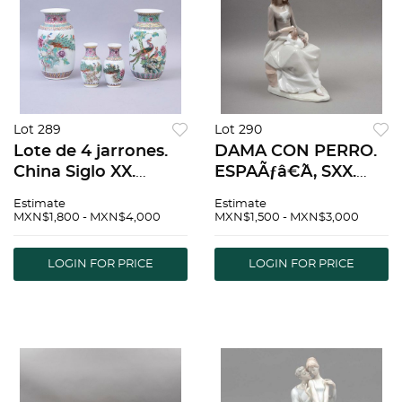
Lot 289
Lot 290
Lote de 4 jarrones.
DAMA CON PERRO.
China Siglo XX.
ESPAÃƒâ€˜A, SXX.
Elaborado en semi
Porcelana de
Estimate
Estimate
porcelana. Con
LLADRÃƒâ€œ,
MXN$1,800 - MXN$4,000
MXN$1,500 - MXN$3,000
sinogramas.
decoraciÃƒÂ³n
Decorados con
policromada y
LOGIN FOR PRICE
LOGIN FOR PRICE
elementos
acabado brillante.
vegetales, floral...
31.5 cm de altura.