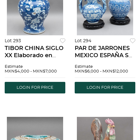
Lot 293
Lot 294
TIBOR CHINA SIGLO
PAR DE JARRONES
XX Elaborado en
MEXICO ESPAÑA S
porcelana azul
XX Elaborados en
Estimate
Estimate
DecoraciÃƒÂ³n floral
talavera Sellados
MXN$4,000 - MXN$7,000
MXN$6,000 - MXN$12,000
44 cm altura
Talavera Sellados J.
Detalles de
Montemayor
LOGIN FOR PRICE
LOGIN FOR PRICE
conservaciÃƒÂ³n
Detalles de conserv...