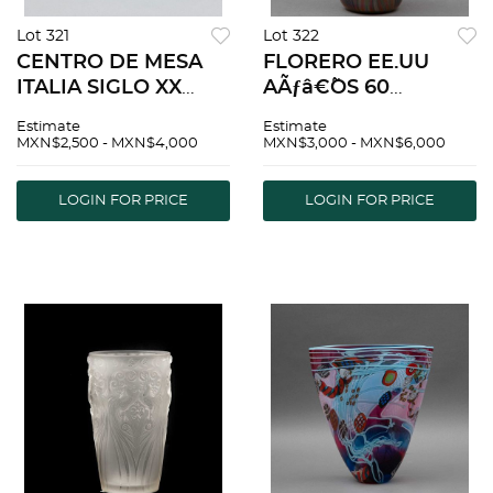
Lot 321
Lot 322
CENTRO DE MESA
FLORERO EE.UU
ITALIA SIGLO XX
AÃƒâ€˜OS 60
Elaborado en cristal
Elaborado en cristal
Estimate
Estimate
de Murano en color
De la firma
MXN$2,500 - MXN$4,000
MXN$3,000 - MXN$6,000
azul claro DiseÃƒÂ±o
VANDERMARK
orgÃƒÂ¡nico Detalles
GLASS STUDIO
LOGIN FOR PRICE
LOGIN FOR PRICE
de conservaciÃƒÂ³n...
Firmado y fechado
66 Decoracion
multicol...