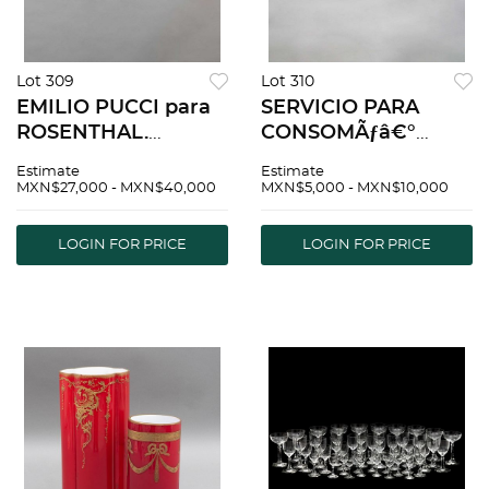
Lot 309
Lot 310
EMILIO PUCCI para
SERVICIO PARA
ROSENTHAL.
CONSOMÃƒâ€°
Servicio de vajilla.
PORTUGAL SIGLO
Estimate
Estimate
Alemania AÃƒÂ±os
XX Elaborado en
MXN$27,000 - MXN$40,000
MXN$5,000 - MXN$10,000
70. Elaborado en
porcelana Sellada VA
porcelana sellada
PORTUGAL
LOGIN FOR PRICE
LOGIN FOR PRICE
Rosenthal.
Decorado con
DiseÃƒÂ±o de
elementos florales y
patrÃƒÂ³n Piemonte
esmal...