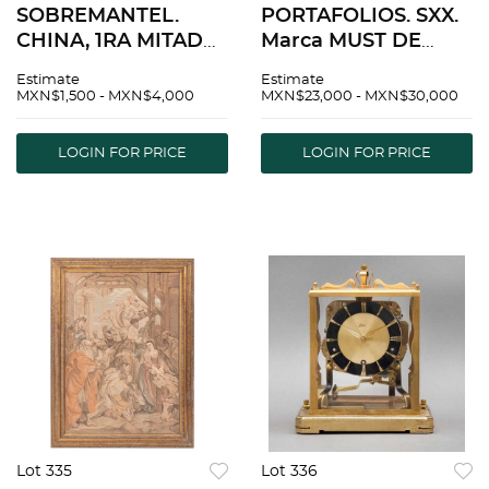
SOBREMANTEL.
PORTAFOLIOS. SXX.
CHINA, 1RA MITAD
Marca MUST DE
DEL SXX. Raso color
CARTIER, elaborado
Estimate
Estimate
verde,
en piel color vino.
MXN$1,500 - MXN$4,000
MXN$23,000 - MXN$30,000
decoraciÃƒÂ³n
Con funda
bordada en hilo
guardapolvo, caja y
LOGIN FOR PRICE
LOGIN FOR PRICE
policromado con
tarjeta. 38 cm de
diseÃƒÂ±o a manera
longitud.
de flores. 74x74cm.
Lot 335
Lot 336