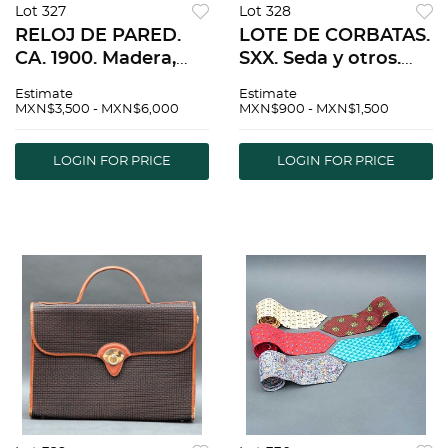
Lot 327
Lot 328
RELOJ DE PARED.
LOTE DE CORBATAS.
CA. 1900. Madera,
SXX. Seda y otros.
decorado con
Diferentes
Estimate
Estimate
relieves de tipo
diseÃƒÂ±os y
MXN$3,500 - MXN$6,000
MXN$900 - MXN$1,500
vegetal. CarÃƒÂ¡tula
colores, polka dots.
con nÃƒÂºmero
Marcas: SCAPPINO,
LOGIN FOR PRICE
LOGIN FOR PRICE
arÃƒÂ¡bigos, media
CERVINO, HENRY
sonerÃƒÂ­a. 58 cm de
JACOBSON. Pzas: 10.
altura.