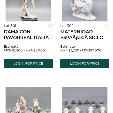
Lot 301
Lot 302
DAMA CON
MATERNIDAD
PAVORREAL ITALIA
ESPAÃƒâ€˜A SIGLO
SIGLO XX Elaborada
XX Elaborada en
Estimate
Estimate
en pasta Sellada
porcelana acabado
MXN$2,200 - MXN$5,000
MXN$3,200 - MXN$7,000
Capodimonte
brillante Sellada
DiseÃƒÂ±o de
LLadrÃƒÂ³ Detalles
LOGIN FOR PRICE
LOGIN FOR PRICE
Giuseppe Armani
de conservaciÃƒÂ³n
Con base de
y ligero falta...
madera<...