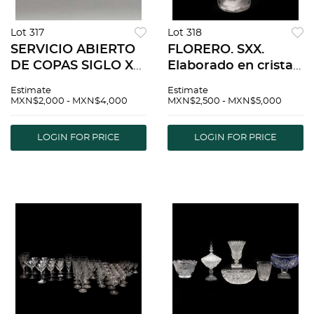
Lot 317
Lot 318
SERVICIO ABIERTO
FLORERO. SXX.
DE COPAS SIGLO XX
Elaborado en cristal
Elaboradas en vidrio
opaco, tipo Lalique.
Estimate
Estimate
en color amarillo,
Decorado con
MXN$2,000 - MXN$4,000
MXN$2,500 - MXN$5,000
verde y rojo
figuras de bacantes
DecoraciÃƒÂ³n floral
en relieve. Detalles
LOGIN FOR PRICE
LOGIN FOR PRICE
esmerilada 3
de conservaciÃƒÂ³n
tamaÃƒÂ±...