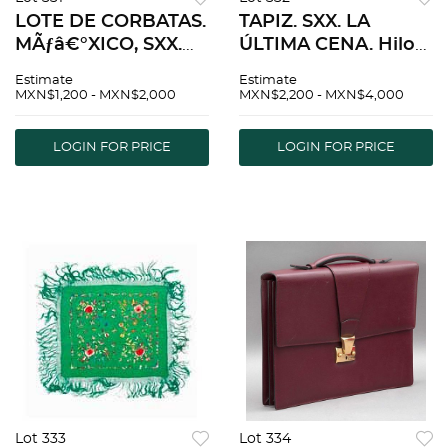
LOTE DE CORBATAS.
TAPIZ. SXX. LA
MÃƒâ€°XICO, SXX.
ÚLTIMA CENA. Hilo
Marcas CHRISTIAN
policromo, tejido
Estimate
Estimate
DIOR, SALVATORE
mecanizado.
MXN$1,200 - MXN$2,000
MXN$2,200 - MXN$4,000
FERRAGAMO, LOUIS
Detalles de
VUITTON,
conservación. 190 x
LOGIN FOR PRICE
LOGIN FOR PRICE
HERMENEGILDO
122 cm
ZEGNA. Seda. Piezas:
aproximadamente.
5.
Lot 333
Lot 334