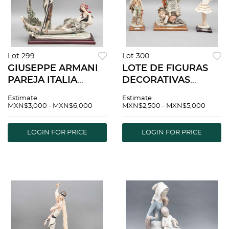
Lot 299
Lot 300
GIUSEPPE ARMANI
LOTE DE FIGURAS
PAREJA ITALIA
DECORATIVAS
SIGLO XX Elaborado
ITALIA SIGLO XX
Estimate
Estimate
en pasta Sellado
Elaboradas en pasta
MXN$3,000 - MXN$6,000
MXN$2,500 - MXN$5,000
Capodimonte Con
Selladas
base de madera 38
Capodimonte
LOGIN FOR PRICE
LOGIN FOR PRICE
cm altura Detall...
Firmadas Giuseppe
Armani Con bases...