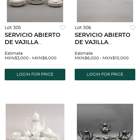
Lot 305
Lot 306
SERVICIO ABIERTO
SERVICIO ABIERTO
DE VAJILLA
DE VAJILLA
INGLATERRA SIGLO
INGLATERRA SIGLO
Estimate
Estimate
XX Elaborado en
XX Elaborada en
MXN$3,000 - MXN$6,000
MXN$6,000 - MXN$10,000
semi porcelana
porcelana sellada
Sellado Frankentha
Wedgewood
LOGIN FOR PRICE
LOGIN FOR PRICE
Decorado con
Decorada con
elementos flor...
elementos
orgÃƒÂ¡nicos,...