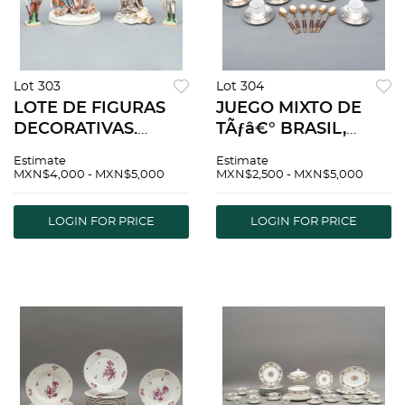
Lot 303
Lot 304
LOTE DE FIGURAS
JUEGO MIXTO DE
DECORATIVAS.
TÃƒâ€° BRASIL,
ITALIA, SXX.
TAILANDA SIGLO XX
Estimate
Estimate
Porcelana
Elaborados en
MXN$4,000 - MXN$5,000
MXN$2,500 - MXN$5,000
policromada.
porcelana y metal
Algunas selladas
Decoraciones lisas y
LOGIN FOR PRICE
LOGIN FOR PRICE
Capodimonte.
florales Consta de 6
Diferentes escenas.
tern...
Piezas: 4.