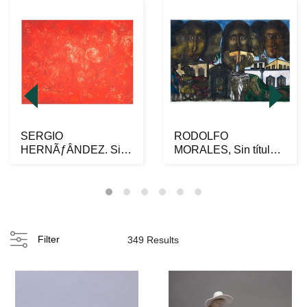
SERGIO
RODOLFO
HERNÃƒÂNDEZ. Sin
MORALES, Sin título,
tÃƒÂ­tulo, 2019.
Firmado, Grabado al
Firmado. Grab...
aguafu...
Filter
349 Results