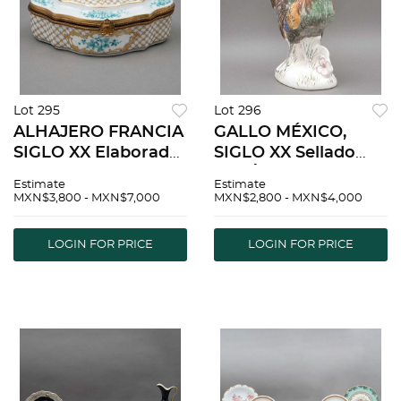
Lot 295
Lot 296
ALHAJERO FRANCIA
GALLO MÉXICO,
SIGLO XX Elaborado
SIGLO XX Sellado
en porcelana tipo
CERÁMICA
Estimate
Estimate
Limoges Acabado
VALENCIA, S.A.
MXN$3,800 - MXN$7,000
MXN$2,800 - MXN$4,000
brillante y metal
Elaborado en
dorado Decorado
semiporcelana
LOGIN FOR PRICE
LOGIN FOR PRICE
con elementos flor...
Pintado a mano
Firma no
identificada D...