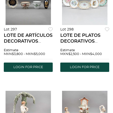
Lot 297
Lot 298
LOTE DE ARTÍCULOS
LOTE DE PLATOS
DECORATIVOS
DECORATIVOS
ALEMANIA SIGLO XX
ALEMANIA Y
Estimate
Estimate
Elaborados en
FRANCIA SIGLO XX
MXN$3,800 - MXN$5,000
MXN$2,500 - MXN$4,000
porcelana y semi
Elaborados en
porcelana Diferentes
porcelana y metal
LOGIN FOR PRICE
LOGIN FOR PRICE
decoraciones Consta
plateado Diferentes
de...
decorados Detal...