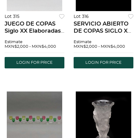
Lot 315
Lot 316
JUEGO DE COPAS
SERVICIO ABIERTO
Siglo XX Elaboradas
DE COPAS SIGLO XX
en cristal Con fuste
Elaboradas en vidrio
Estimate
Estimate
oscuro y
transparente
MXN$2,000 - MXN$4,000
MXN$2,000 - MXN$4,000
decoraciÃƒÂ³n en
DecoraciÃƒÂ³n floral
relieve 20 cm altura
esmerilada 2
LOGIN FOR PRICE
LOGIN FOR PRICE
Detalles de
tamaÃƒÂ±os
conservaci...
diferentes: 13 c...