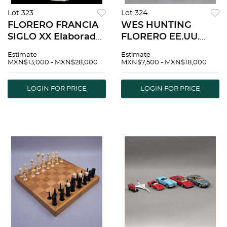
Lot 323
Lot 324
FLORERO FRANCIA
WES HUNTING
SIGLO XX Elaborado
FLORERO EE.UU.
en cristal del
Siglo XX Elaborado
Estimate
Estimate
LALIQUE Firmado
en cristal de Murano
MXN$13,000 - MXN$28,000
MXN$7,500 - MXN$18,000
DecoraciÃƒÂ³n floral
millefiori multicolor
y de gallos de cola
Firmado y fechado
LOGIN FOR PRICE
LOGIN FOR PRICE
larga en relieve<R...
93 27 cm alt...