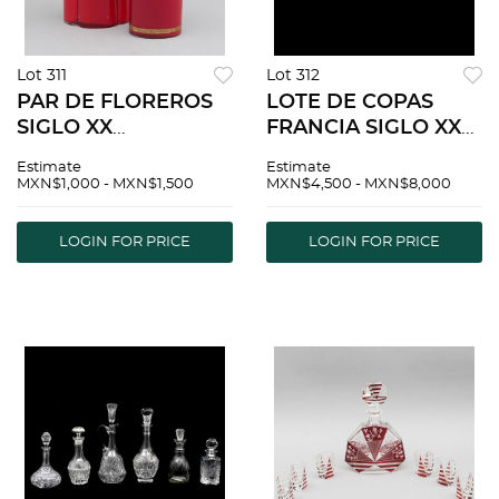
Lot 311
Lot 312
PAR DE FLOREROS
LOTE DE COPAS
SIGLO XX
FRANCIA SIGLO XX
Elaborados en vidrio
Elaboras en cristal
Estimate
Estimate
de color rojo Con
transparente 5
MXN$1,000 - MXN$1,500
MXN$4,500 - MXN$8,000
decoraciones
tamaÃƒÂ±os
orgÃƒÂ¡nicas en
diferentes (11 licor, 6
LOGIN FOR PRICE
LOGIN FOR PRICE
esmalte dorado
jerez, 10 vino blanco,
Detalles de cons...
10...