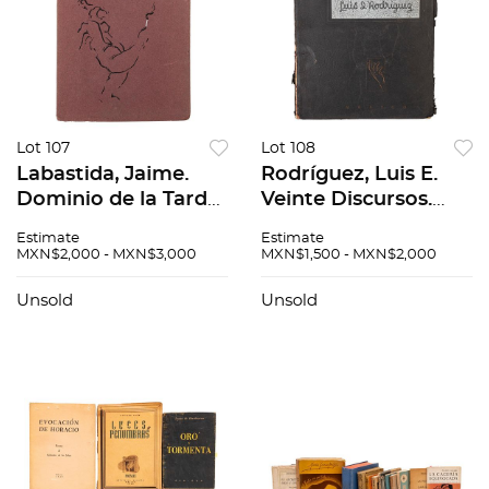
Lot 107
Lot 108
Labastida, Jaime.
Rodríguez, Luis E.
Dominio de la Tarde.
Veinte Discursos.
México: Siglo
Talleres Gráficos de
Estimate
Estimate
Veintiuno Editores,
la Nación, 1936. 201 p.
MXN$2,000 - MXN$3,000
MXN$1,500 - MXN$2,000
1991. 110 p. Primera
Con litografía de
edición. Firmado...
Alfredo Zal...
Unsold
Unsold