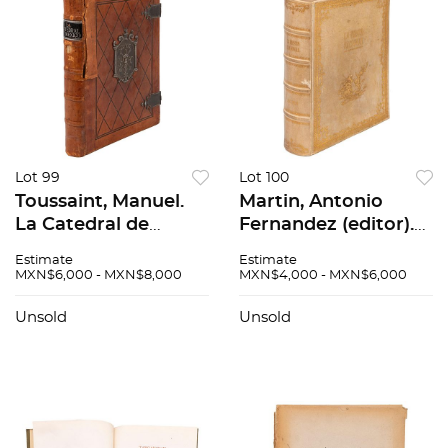
Lot 99
Lot 100
Toussaint, Manuel.
Martin, Antonio
La Catedral de
Fernandez (editor).
México y el Sagrario
La Fiesta Nacional:
Estimate
Estimate
Metropolitano. Su
Libro de Oro de la
MXN$6,000 - MXN$8,000
MXN$4,000 - MXN$6,000
Historia, Su Tesoro,
Tauromaquia.Barcelon
Su Arte. México:
Talleres Graficos Re...
Unsold
Unsold
Com...