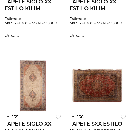
TAPETE SIGLO XX
TAPETE SIGLO XX
ESTILO KILIM
ESTILO KILIM
Elaborado a mano
Elaborado a mano
Estimate
Estimate
en fibras de lana y
en fibras de lana y
MXN$18,000 - MXN$40,000
MXN$18,000 - MXN$40,000
algodón 295x200 cm
algodón 290x200 cm
Unsold
Unsold
Lot 135
Lot 136
TAPETE SIGLO XX
TAPETE SXX ESTILO