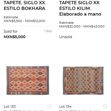
TAPETE. SIGLO XX.
TAPETE SIGLO XX
ESTILO BOKHARA
ESTILO KILIM
BASHIR. Elaborado
Elaborado a mano
Estimate
en fibras de lana,
en fibras de lana y
MXN$5,500 - MXN$12,000
Estimate
algodón y detalles
algodón 300x200 cm
MXN$20,000 - MXN$45,000
de seda.
Sold for
1 Bid
MXN$5,000
Unsold
Lot 133
Lot 134