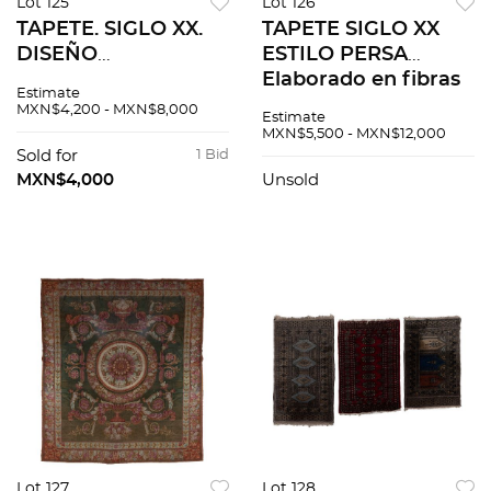
Lot 125
Lot 126
TAPETE. SIGLO XX.
TAPETE SIGLO XX
DISEÑO
ESTILO PERSA
CASETONADO.
Elaborado en fibras
Estimate
Elaborado en fibras
de lana y algodón
MXN$4,200 - MXN$8,000
Estimate
de lana, algodón, de
Cuenta con
MXN$5,500 - MXN$12,000
manera mecánica
medallón central y
Sold for
1 Bid
orla floreada
MXN$4,000
Unsold
Lot 127
Lot 128