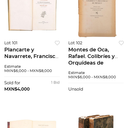
Lot 101
Lot 102
Plancarte y
Montes de Oca,
Navarrete, Francisco.
Rafael. Colibríes y
(Obispo de
Orquídeas de
Estimate
Cuernavaca).
México. México:
MXN$6,000 - MXN$8,000
Estimate
Tamoanchan. El
Editorial Fournier,
MXN$6,000 - MXN$8,000
Estado de Morelos y
1963. 59 láminas a
Sold for
1 Bid
el Principio de la
colores. <...
MXN$4,000
Unsold
Civilizac...