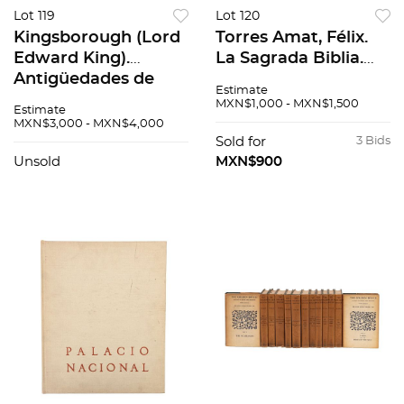
Lot 119
Lot 120
Kingsborough (Lord
Torres Amat, Félix.
Edward King).
La Sagrada Biblia.
Antigüedades de
Traducida de la
Estimate
México, basadas en
vulgata latina al
MXN$1,000 - MXN$1,500
Estimate
la recopilación de
español. La Casa de
MXN$3,000 - MXN$4,000
Lord Kingsborough.
la Biblia Católica,...
Sold for
3 Bids
México: S...
Unsold
MXN$900