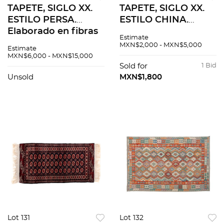
TAPETE, SIGLO XX.
TAPETE, SIGLO XX.
ESTILO PERSA.
ESTILO CHINA.
Elaborado en fibras
Elaborado en fibras
Estimate
de lana y algodón.
de lana y algodón.
MXN$2,000 - MXN$5,000
Estimate
Cuenta con campo
Cuenta con
MXN$6,000 - MXN$15,000
decorado y
medallón central.
Sold for
1 Bid
medallón central.
Decorado con
Unsold
MXN$1,800
elementos naturales.
Lot 131
Lot 132