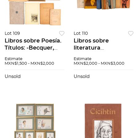
Lot 109
Lot 110
Libros sobre Poesía.
Libros sobre
Títulos: -Becquer,
literatura
Gustavo A. ¿Qué es
contemporánea.
Estimate
Estimate
Poesía?. México:
Títulos: -Álvarez
MXN$1,500 - MXN$2,000
MXN$2,000 - MXN$3,000
1942. -Durán, Luis
Gaxiola, Miguel. La
Horacio. Primavera...
Cacería
Unsold
Unsold
Equivicada.México:
Pájaro Cas...