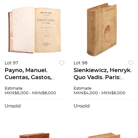
Lot 97
Lot 98
Payno, Manuel.
Sienkiewicz, Henryk.
Cuentas, Gastos,
Quo Vadis. Paris:
Acreedores y otros
Flammarion, ca.
Estimate
Estimate
Asuntos del Tiempo
1900. 289 p. + 235 p. +
MXN$6,000 - MXN$8,000
MXN$4,000 - MXN$6,000
de la Intervención
326 p. Obra dividida
Francesa y el
en tres partes....
Unsold
Unsold
Imperio. Méxi...