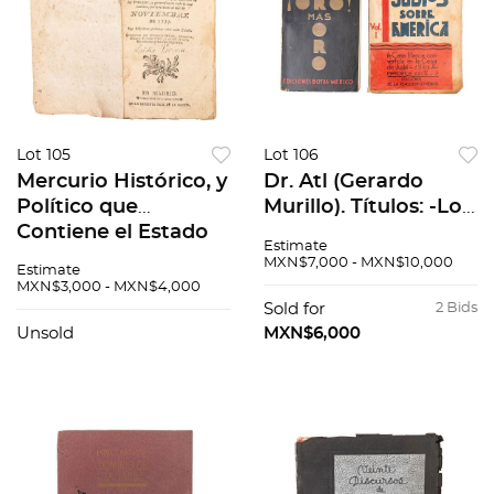
Lot 105
Lot 106
Mercurio Histórico, y
Dr. Atl (Gerardo
Político que
Murillo). Títulos: -Los
Contiene el Estado
Judíos sobre
Estimate
Presente de la
Ámerica. Vol. I.
MXN$7,000 - MXN$10,000
Estimate
Europa, lo sucedido
México: Ediciones de
MXN$3,000 - MXN$4,000
en todas las cortes,
la Reacción, 1942. 151
Sold for
2 Bids
los intereses de lo...
p....
Unsold
MXN$6,000