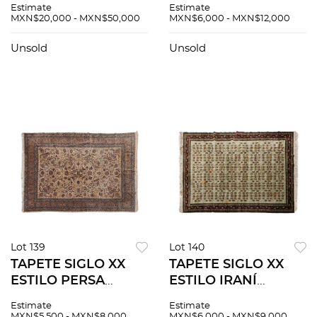
Estimate
Estimate
algodón y seda
de lana y algodón
MXN$20,000 - MXN$50,000
MXN$6,000 - MXN$12,000
antigua Cuenta con
Cuenta con
campo decorado
medallón central y
Unsold
Unsold
orla floreada
365x270 cm....
Lot 139
Lot 140
TAPETE SIGLO XX
TAPETE SIGLO XX
ESTILO PERSA
ESTILO IRANÍ
Elaborado en fibras
Elaborado en fibras
Estimate
Estimate
de lana y algodón
de lana y algodón
MXN$5,500 - MXN$8,000
MXN$6,000 - MXN$9,000