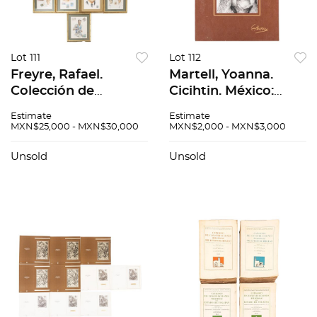
Lot 111
Lot 112
Freyre, Rafael.
Martell, Yoanna.
Colección de
Cicihtin. México:
Retratos y Firmas de
2002. Siete
Estimate
Estimate
Atletas Olímpicos,
reproducciones.
MXN$25,000 - MXN$30,000
MXN$2,000 - MXN$3,000
Acuarelas. Ca. 1960 -
Edición de 500
1980. Acuarelas,
ejemplares. Medidas
Unsold
Unsold
Firmadas...
60 x 41...