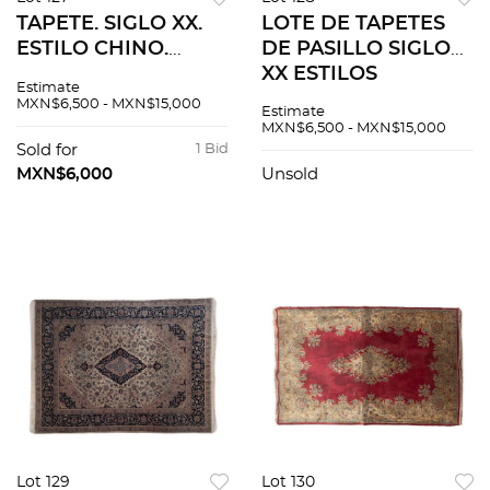
TAPETE. SIGLO XX.
LOTE DE TAPETES
ESTILO CHINO.
DE PASILLO SIGLO
Elaborado en fibras
XX ESTILOS
Estimate
de lana y algodón.
BHOKARA Y 4
MXN$6,500 - MXN$15,000
Estimate
Cuenta con
ESTACIONES
MXN$6,500 - MXN$15,000
medallón central y
Elaborado en fibras
Sold for
1 Bid
orla floreada
de lana, algodón y
MXN$6,000
Unsold
detalles de seda ...
Lot 129
Lot 130