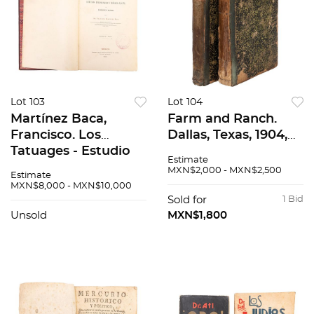
Lot 103
Lot 104
Martínez Baca,
Farm and Ranch.
Francisco. Los
Dallas, Texas, 1904,
Tatuages - Estudio
1905. Vol. 23 - 24,
Estimate
Psicológico y Médico
Varios números.
MXN$2,000 - MXN$2,500
Estimate
Legal en
Ilustrados. Un
MXN$8,000 - MXN$10,000
Delincuentes y
ejemplar sin lomo.
Sold for
1 Bid
Militares. México:
Past...
Unsold
MXN$1,800
Tip...