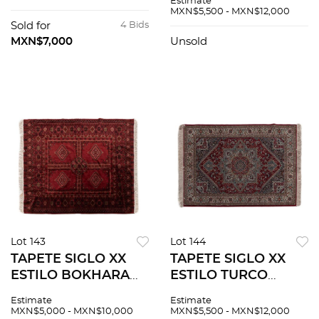
Estimate
Cuenta con
Cuenta con campo
MXN$5,500 - MXN$12,000
medallón central y
decorado y
Sold for
4 Bids
orla con decoración
medallón central
MXN$7,000
Unsold
vegetal
Lot 143
Lot 144
TAPETE SIGLO XX
TAPETE SIGLO XX
ESTILO BOKHARA
ESTILO TURCO
BASHIR Elaborado
Elaborado en fibras
Estimate
Estimate
en fibras de lana,
de lana y algodón
MXN$5,000 - MXN$10,000
MXN$5,500 - MXN$12,000