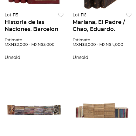
Lot 115
Lot 116
Historia de las
Mariana, El Padre /
Naciones. Barcelona:
Chao, Eduardo.
Casa Editorial Seguí.
Historia General de
Estimate
Estimate
Tomos I - IV. Popular,
España.< Madrid:
MXN$2,000 - MXN$3,000
MXN$3,000 - MXN$4,000
concisa, pintoresca y
Imprenta y Librería
autorizada re...
de Gaspar y Roig,
Unsold
Unsold
Editor...