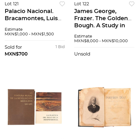
Lot 121
Lot 122
Palacio Nacional.
James George,
Bracamontes, Luis
Frazer. The Golden
(Coordinador
Bough. A Study in
Estimate
General). México:
Magic and Religion.
MXN$1,000 - MXN$1,500
Estimate
Secretaría de Obras
London, Macmillan:
MXN$8,000 - MXN$10,000
Públicas, 1976.
St. Martin´s Press,
Sold for
1 Bid
Primera edi...
1966....
MXN$700
Unsold