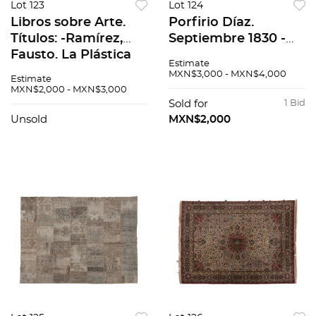
Lot 123
Lot 124
Libros sobre Arte.
Porfirio Díaz.
Títulos: -Ramírez,
Septiembre 1830 -
Fausto. La Plástica
Septiembre 1865.
Estimate
del Siglo de la
Ensayo de Psicología
MXN$3,000 - MXN$4,000
Estimate
Independencia.
Histórica. París -
MXN$2,000 - MXN$3,000
México: Fondo
México: Librería de la
Sold for
1 Bid
Editorial d...
Vda...
Unsold
MXN$2,000