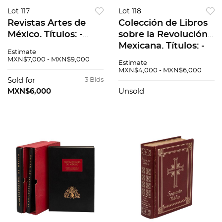
Lot 117
Lot 118
Revistas Artes de
Colección de Libros
México. Títulos: -
sobre la Revolución
Ceramica de Tonala,
Mexicana. Títulos: -
Estimate
1991. -El Arte Ritual
La Revolución es la
MXN$7,000 - MXN$9,000
Estimate
de la Muerte Niña. -
Revolución. -En el
MXN$4,000 - MXN$6,000
La Colecci...
Centenario d...
Sold for
3 Bids
MXN$6,000
Unsold