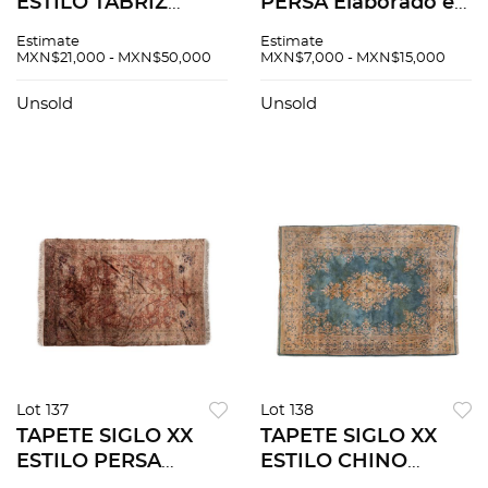
ESTILO TABRIZ
PERSA Elaborado en
Elaborado de
fibras de lana,
Estimate
Estimate
manera
algodón y detalles
MXN$21,000 - MXN$50,000
MXN$7,000 - MXN$15,000
semimecánica en
de seda Cuenta con
fibras de lana,
medallón central y
Unsold
Unsold
algodón y seda
orla con decoración
Cuenta con doble
veget
medallón
Lot 137
Lot 138
TAPETE SIGLO XX
TAPETE SIGLO XX
ESTILO PERSA
ESTILO CHINO
Elaborado en lana,
Elaborado en fibras