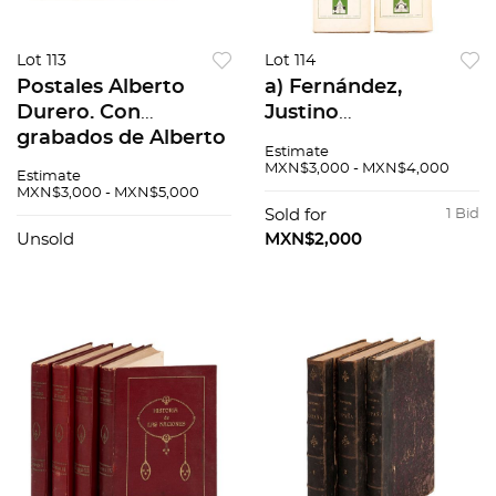
Lot 113
Lot 114
Postales Alberto
a) Fernández,
Durero. Con
Justino
grabados de Alberto
(Recopilación).
Estimate
Durero "La Sagrada
Catálogo de
MXN$3,000 - MXN$4,000
Estimate
Familia en el patio"
Construcciones
MXN$3,000 - MXN$5,000
(5) / La Sagrada
Religiosas del Estado
Sold for
1 Bid
Familia de los Con...
de Yucatán. México:
Unsold
MXN$2,000
Talleres...