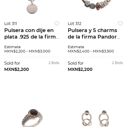
Lot 311
Lot 312
Pulsera con dije en
Pulsera y 5 charms
plata .925 de la firma
de la firma Pandora.
Tiffany & Co. Peso:
Peso: 34.3 g.
Estimate
Estimate
35.3 g.
MXN$2,200 - MXN$3,000
MXN$2,400 - MXN$3,500
Sold for
2 Bids
Sold for
2 Bids
MXN$2,200
MXN$2,200