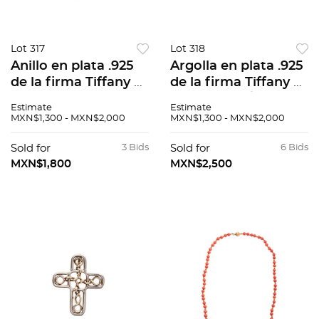
Lot 317
Lot 318
Anillo en plata .925
Argolla en plata .925
de la firma Tiffany &
de la firma Tiffany &
Co. Diseño
Co. Talla: 5 1/2. Peso:
Estimate
Estimate
articulado. Talla: 7.
9.2 g.
MXN$1,300 - MXN$2,000
MXN$1,300 - MXN$2,000
Peso: 8.6 g.
Sold for
3 Bids
Sold for
6 Bids
MXN$1,800
MXN$2,500