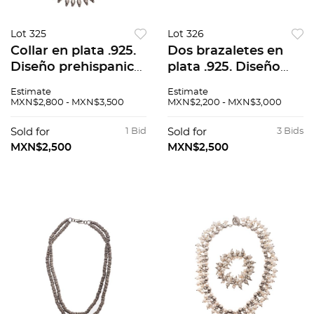
Lot 325
Lot 326
Collar en plata .925.
Dos brazaletes en
Diseño prehispanico.
plata .925. Diseño
Peso: 126.9 g.
abierto. Peso: 114.8 g.
Estimate
Estimate
MXN$2,800 - MXN$3,500
MXN$2,200 - MXN$3,000
Sold for
1 Bid
Sold for
3 Bids
MXN$2,500
MXN$2,500