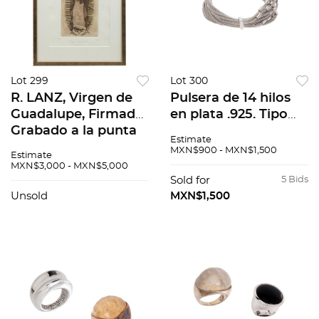
Lot 299
Lot 300
R. LANZ, Virgen de
Pulsera de 14 hilos
Guadalupe, Firmado
en plata .925. Tipo
Grabado a la punta
Italiana. Peso: 31.7 g.
Estimate
seca 7 / 35, 35 x 27
MXN$900 - MXN$1,500
Estimate
cm
MXN$3,000 - MXN$5,000
Sold for
5 Bids
Unsold
MXN$1,500