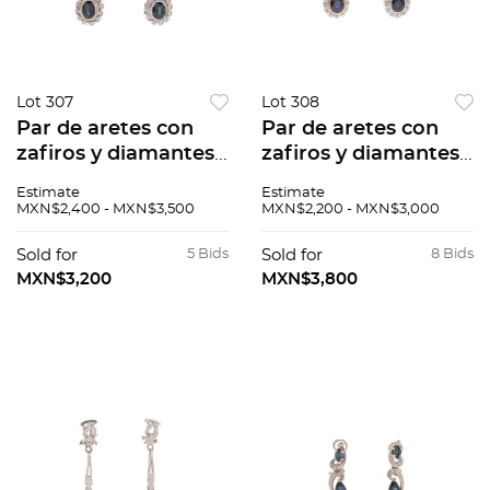
Lot 307
Lot 308
Par de aretes con
Par de aretes con
zafiros y diamantes
zafiros y diamantes
en plata paladio. 2
en plata paladio. 2
Estimate
Estimate
zafiros corte oval. 47
zafiros corte oval. 42
MXN$2,400 - MXN$3,500
MXN$2,200 - MXN$3,000
diamantes corte 8 x
diamantes corte 8 x
8. Peso: 5.8 g.
8. Peso: 6.3 g.
Sold for
5 Bids
Sold for
8 Bids
MXN$3,200
MXN$3,800