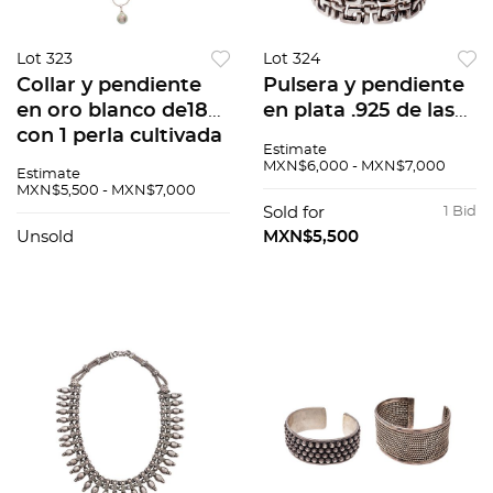
Lot 323
Lot 324
Collar y pendiente
Pulsera y pendiente
en oro blanco de18k
en plata .925 de las
con 1 perla cultivada
firmas Tane y Sergio
Estimate
color gris. Peso: 6.2
Bustamante. Peso:
MXN$6,000 - MXN$7,000
Estimate
g.
135.6 g.
MXN$5,500 - MXN$7,000
Sold for
1 Bid
Unsold
MXN$5,500