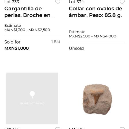
Lot 333
Lot 334
Gargantilla de
Collar con ovalos de
perlas. Broche en
ámbar. Peso: 85.8 g.
plata .925. Peso: 31.2
Estimate
g.
MXN$1,300 - MXN$2,500
Estimate
MXN$2,500 - MXN$4,000
Sold for
1 Bid
MXN$1,000
Unsold