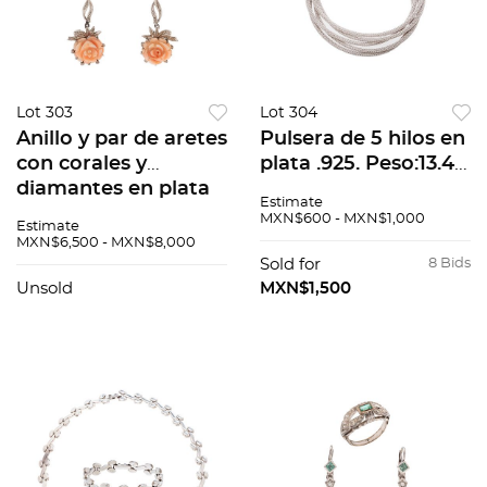
Lot 303
Lot 304
Anillo y par de aretes
Pulsera de 5 hilos en
con corales y
plata .925. Peso:13.4
diamantes en plata
g.
Estimate
paladio. 3 corales en
MXN$600 - MXN$1,000
Estimate
talla de flor. 57
MXN$6,500 - MXN$8,000
diamantes corte 8 x
Sold for
8 Bids
8. Talla:...
Unsold
MXN$1,500