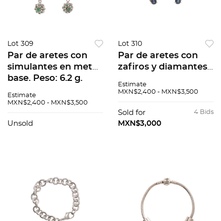
Lot 309
Lot 310
Par de aretes con
Par de aretes con
simulantes en metal
zafiros y diamantes
base. Peso: 6.2 g.
en plata paladio. 4
Estimate
zafiros corte gota y
MXN$2,400 - MXN$3,500
Estimate
marquís. 6
MXN$2,400 - MXN$3,500
diamantes corte 8 x
Sold for
4 Bids
8. Peso: 6.0 g.
Unsold
MXN$3,000