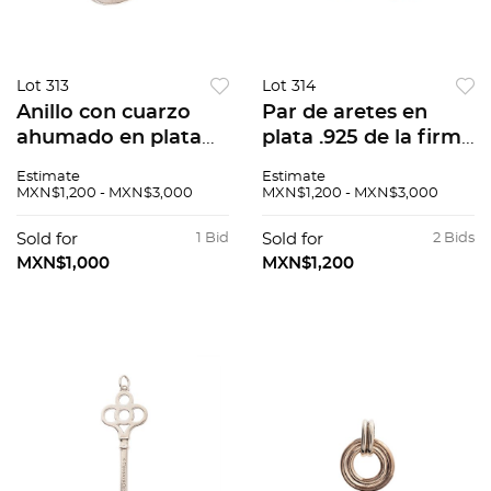
Lot 313
Lot 314
Anillo con cuarzo
Par de aretes en
ahumado en plata
plata .925 de la firma
.925 y oro amarillo
Tane. Peso: 12.7 g.
Estimate
Estimate
de 18k. Talla: 6 1/2.
MXN$1,200 - MXN$3,000
MXN$1,200 - MXN$3,000
Peso: 5.8 g.
Sold for
1 Bid
Sold for
2 Bids
MXN$1,000
MXN$1,200