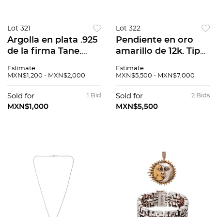
Lot 321
Lot 322
Argolla en plata .925
Pendiente en oro
de la firma Tane.
amarillo de 12k. Tipo
Talla: 6. Peso: 13.6 g.
Chimalli. Peso: 9.6 g.
Estimate
Estimate
MXN$1,200 - MXN$2,000
MXN$5,500 - MXN$7,000
Sold for
1 Bid
Sold for
2 Bids
MXN$1,000
MXN$5,500