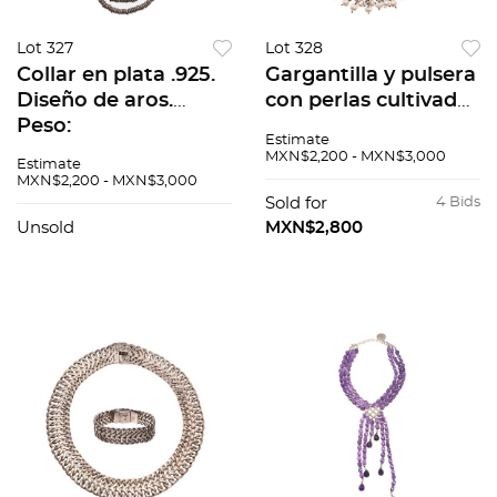
Lot 327
Lot 328
Collar en plata .925.
Gargantilla y pulsera
Diseño de aros.
con perlas cultivadas
Peso:
en plata .925. Peso:
Estimate
194.1 g.
MXN$2,200 - MXN$3,000
Estimate
MXN$2,200 - MXN$3,000
Sold for
4 Bids
Unsold
MXN$2,800