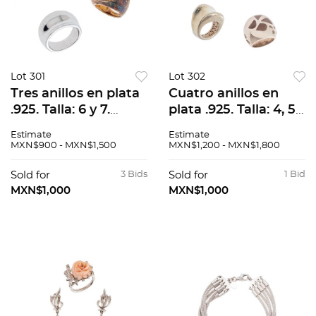
Lot 301
Lot 302
Tres anillos en plata
Cuatro anillos en
.925. Talla: 6 y 7.
plata .925. Talla: 4, 5
Peso: 29.9 g.
y 6. Peso: 50.3 g.
Estimate
Estimate
MXN$900 - MXN$1,500
MXN$1,200 - MXN$1,800
Sold for
3 Bids
Sold for
1 Bid
MXN$1,000
MXN$1,000