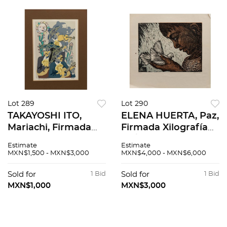
Lot 289
Lot 290
TAKAYOSHI ITO,
ELENA HUERTA, Paz,
Mariachi, Firmada
Firmada Xilografía
Serigrafía E. P., 38 x
14 / 30, 35 x 47.5 cm
Estimate
Estimate
28 cm
MXN$1,500 - MXN$3,000
MXN$4,000 - MXN$6,000
Sold for
1 Bid
Sold for
1 Bid
MXN$1,000
MXN$3,000