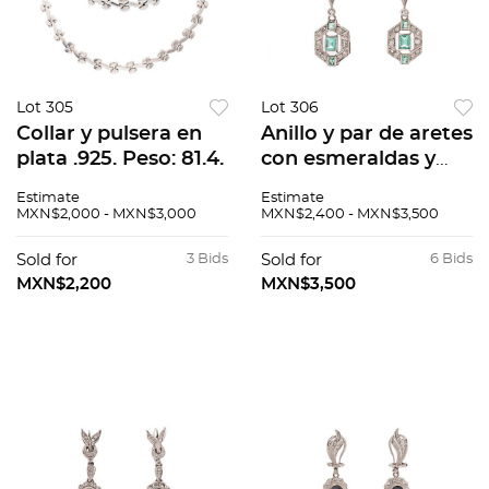
Lot 305
Lot 306
Collar y pulsera en
Anillo y par de aretes
plata .925. Peso: 81.4.
con esmeraldas y
diamantes en plata
Estimate
Estimate
paladio. 8
MXN$2,000 - MXN$3,000
MXN$2,400 - MXN$3,500
esmeraldas corte
cojín. 34 diamantes
Sold for
3 Bids
Sold for
6 Bids
corte 8 x 8. Talla:...
MXN$2,200
MXN$3,500