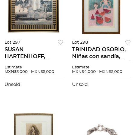
Lot 297
Lot 298
SUSAN
TRINIDAD OSORIO,
HARTENHOFF,
Niñas con sandía,
Perros Romanos, Sin
Firmado Grabado P /
Estimate
Estimate
firma Impresión, 75
T, 37 x 27 cm
MXN$3,000 - MXN$5,000
MXN$4,000 - MXN$5,000
x 95 cm
Unsold
Unsold