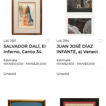
Lot 293
Lot 294
SALVADOR DALÍ, El
JUAN JOSÉ DÍAZ
Inferno, Canto 34:
INFANTE, a) Venecia
Apparition de Dite,
con beso b) Mirada y
Estimate
Estimate
de la Carpeta La
Mirada., Firmadas y
MXN$10,000 - MXN$20,000
MXN$2,500 - MXN$5,000
Divina Comedia,
Fechadas 2024
1960, Xilografía
Impresión sobre
Unsold
Unsold
Firmada, 33 x 22 cm
papel, 59 x 42 cm