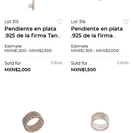
Lot 315
Lot 316
Pendiente en plata
Pendiente en plata
.925 de la firma Tane
.925 de la firma
en forma de llave.
Tiffany & Co. Peso:
Estimate
Estimate
Peso: 8.8 g.
6.0 g.
MXN$1,200 - MXN$2,500
MXN$1,300 - MXN$2,000
Sold for
5 Bids
Sold for
2 Bids
MXN$2,000
MXN$1,500