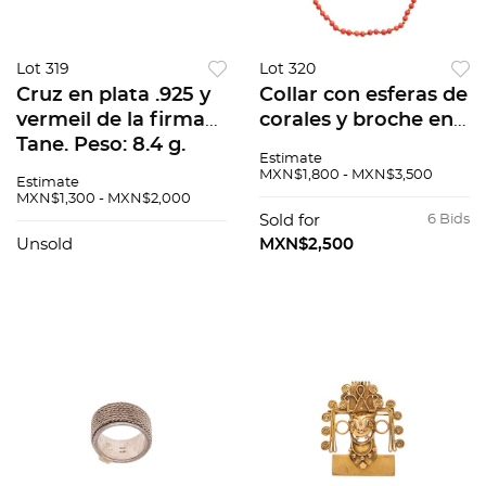
Lot 319
Lot 320
Cruz en plata .925 y
Collar con esferas de
vermeil de la firma
corales y broche en
Tane. Peso: 8.4 g.
oro amarillo de 18k.
Estimate
Peso 21.7.
MXN$1,800 - MXN$3,500
Estimate
MXN$1,300 - MXN$2,000
Sold for
6 Bids
Unsold
MXN$2,500