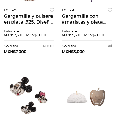
Lot 329
Lot 330
Gargantilla y pulsera
Gargantilla con
en plata .925. Diseño
amatistas y plata
palmeado. Peso:
.925 de la firma
Estimate
Estimate
251.5 g.
Oscar de la Renta.
MXN$3,500 - MXN$5,000
MXN$5,500 - MXN$7,000
Peso: 217.4 g.
Sold for
13 Bids
Sold for
1 Bid
MXN$7,000
MXN$5,000