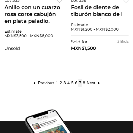
Lot 335
Lot 336
Anillo con un cuarzo
Fosil de diente de
rosa corte cabujón
tiburón blanco de las
en plata paladio.
costas de África.
Estimate
Talla: 10. Peso: 13.8 g.
MXN$1,200 - MXN$2,000
Estimate
MXN$3,500 - MXN$6,000
Sold for
3 Bids
Unsold
MXN$1,500
Previous
1
2
3
4
5
6
7
8
Next