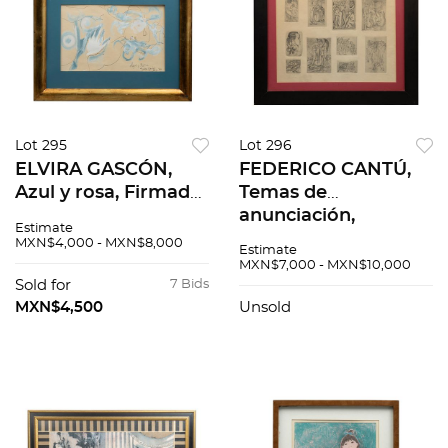
Lot 295
Lot 296
ELVIRA GASCÓN,
FEDERICO CANTÚ,
Azul y rosa, Firmado
Temas de
y fechado 1980,
anunciación,
Estimate
Técnica mixta, 32 x
Firmado Grabado,
MXN$4,000 - MXN$8,000
Estimate
50 cm medidas
58 x 45 cm.
MXN$7,000 - MXN$10,000
totales
Sold for
7 Bids
MXN$4,500
Unsold