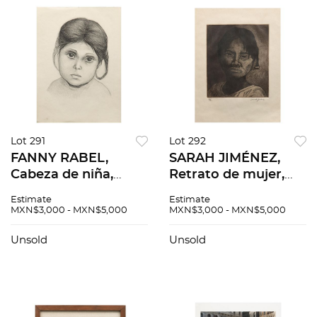
Lot 291
Lot 292
FANNY RABEL,
SARAH JIMÉNEZ,
Cabeza de niña,
Retrato de mujer,
Firmada, Litografía
Firmado Grabado al
Estimate
Estimate
sin numero de tiraje,
aguafuerte 26 / 30,
MXN$3,000 - MXN$5,000
MXN$3,000 - MXN$5,000
57 x 42 cm
23 x 19 cm
Unsold
Unsold