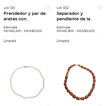
Lot 331
Lot 332
Prendedor y par de
Separador y
aretes con
pendiente de la
simulantes en metal
firma Lalique en
Estimate
Estimate
base dorado de la
metal base y cristal
MXN$2,200 - MXN$5,000
MXN$1,800 - MXN$3,000
marca Wendy Gell
tallado, Peso: 26.5 g.
Disney. Peso: 115.5 g.
Unsold
Unsold