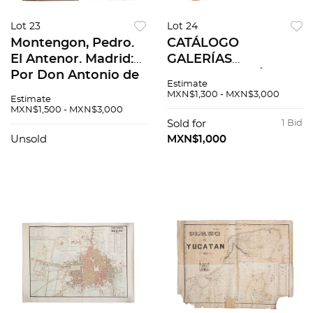
Lot 23
Lot 24
Montengon, Pedro.
CATÁLOGO
El Antenor. Madrid:
GALERÍAS
Por Don Antonio de
ARANJUEZ. MÉXICO,
Estimate
Sancha, 1788. Tomos
MEDIADOS DEL
MXN$1,300 - MXN$3,000
Estimate
I - II. Pzs 2
SIGLO XX. 31
MXN$1,500 - MXN$3,000
fotografías en
Sold for
1 Bid
álbum.
Unsold
MXN$1,000