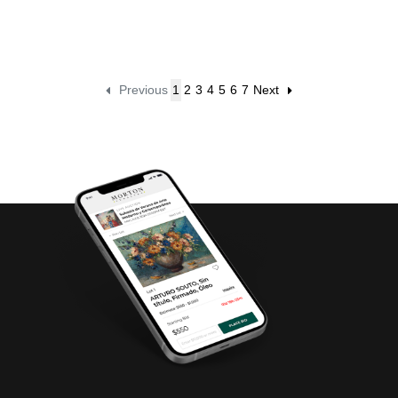
Diseño alargado.
6 personas, 4
Piezas: 7
tamaños...
Previous
1
2
3
4
5
6
7
Next