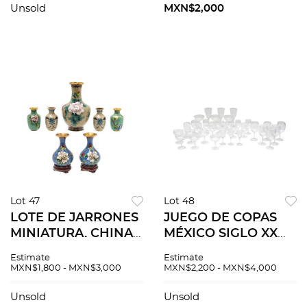
orgánica y floral 13
querubín Decor...
Unsold
MXN$2,000
c...
Lot 47
Lot 48
LOTE DE JARRONES
JUEGO DE COPAS
MINIATURA. CHINA,
MÉXICO SIGLO XX
SIGLO XX.
Elaboradas en vidrio
Estimate
Estimate
Elaborados en latón
transparente
MXN$1,800 - MXN$3,000
MXN$2,200 - MXN$4,000
esmaltado en
Decoración de
técnica de cloissoné.
pepita Servicio para
Unsold
Unsold