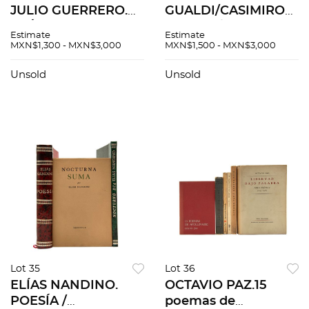
JULIO GUERRERO.
GUALDI/CASIMIRO
GUÍA PARA EL
CASTRO/JOHN
Estimate
Estimate
ESTUDIO DEL
PHILLIPS.
MXN$1,300 - MXN$3,000
MXN$1,500 - MXN$3,000
DERECHO / LA
MONUMENTOS
GÉNESIS DEL
ARQUITECTÓNICOS/M
Unsold
Unsold
CRÍMEN EN MÉXICO.
Y SUS
Piezas: 2
ALREDEDORES/MÉXI
ILUSTRADO. Piezas:
3
Lot 35
Lot 36
ELÍAS NANDINO.
OCTAVIO PAZ.15
POESÍA /
poemas de