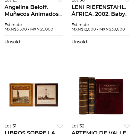
Lot 29
Lot 30
Angelina Beloff.
LENI RIEFENSTAHL.
Muñecos Animados.
ÁFRICA. 2002. Baby
México 1945. 1ra
SUMO. Edición de
Estimate
Estimate
edición. 6 láminas a
2,500 ejemplares.
MXN$3,500 - MXN$5,000
MXN$12,000 - MXN$30,000
color. Dedicado y
Firmado.
firmado por la
Unsold
Unsold
autora.
Lot 31
Lot 32
LIBROS SOBRE LA
ARTEMIO DE VALLE