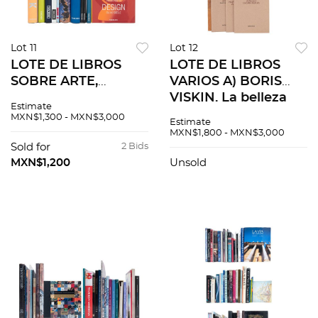
Lot 11
Lot 12
LOTE DE LIBROS
LOTE DE LIBROS
SOBRE ARTE,
VARIOS A) BORIS
EDITADOS POR
VISKIN. La belleza
Estimate
TASCHEN Algunos
llegará después. 14
MXN$1,300 - MXN$3,000
Estimate
títulos: Design du
problemas / La
MXN$1,800 - MXN$3,000
XXe Siècle. Josep
belleza llegará
Sold for
2 Bids
MAria Jujol.
después / Un
MXN$1,200
Unsold
Modernismo. Pzs 11
ensamble PZS: 12