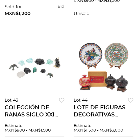
MXN$900 - MXN$1,500
marca RCR Modelo
y medidas variables
Sold for
1 Bid
Bolero Incluye caja
Detalles de
MXN$1,200
Unsold
o...
conservación P...
Lot 43
Lot 44
COLECCIÓN DE
LOTE DE FIGURAS
RANAS SIGLO XXI
DECORATIVAS
Elaboradas en
CHINA SIGLO XX
Estimate
Estimate
diferentes
Elaborados en
MXN$900 - MXN$1,500
MXN$1,500 - MXN$3,000
materiales Modelos
porcelana