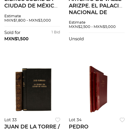
CIUDAD DE MÉXICO.
ARIZPE. EL PALACIO
AQUEL ESPACIO
NACIONAL DE
Estimate
CAUTIVO/MÁS ALLÁ
MÉXICO / HISTORIA
MXN$1,800 - MXN$3,000
Estimate
DE AQUEL ESPACIO/
DE LA CIUDAD DE
MXN$2,500 - MXN$5,000
LA CIUDAD DE LOS
MÉXICO / CALLE
Sold for
1 Bid
PALACIOS. Piezas: 4
VIEJA Y CALLE
MXN$1,500
Unsold
NUEVA. Piezas: 3
Lot 33
Lot 34
JUAN DE LA TORRE /
PEDRO