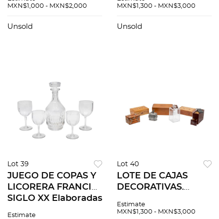
VUELTA: LA
DIVULGACIÓN
MXN$1,000 - MXN$2,000
MXN$1,300 - MXN$3,000
EXPERIENCIA DE LA
PUBLICITARIA
LIBERTAD. MÉXICO,
MÉXICO: TÉCNICA
Unsold
Unsold
1991. TOMOS I-VII.
COMERCIAL
PIEZAS: 5
MODERNA, 1949 -
1953. 10 número en
un vol.
Lot 39
Lot 40
JUEGO DE COPAS Y
LOTE DE CAJAS
LICORERA FRANCIA
DECORATIVAS.
SIGLO XX Elaboradas
DIFERENTES
Estimate
en cristal
ORÍGENES, SIGLO
MXN$1,300 - MXN$3,000
Estimate