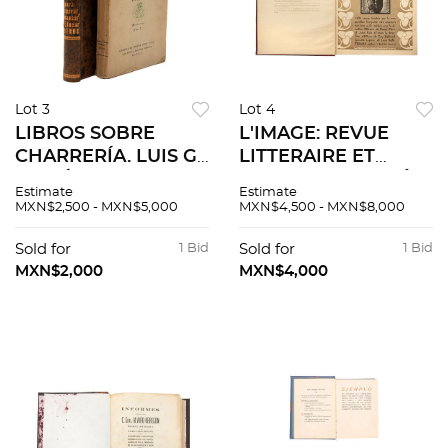
Lot 3
Lot 4
LIBROS SOBRE
L'IMAGE: REVUE
CHARRERÍA. LUIS G.
LITTERAIRE ET
INCLÁN. LIBRO DE
ARTISTIQUE ORNÉE
Estimate
Estimate
LAS CHARRERÍAS /
DE FIGURES SUR
MXN$2,500 - MXN$5,000
MXN$4,500 - MXN$8,000
JOSÉ I. LEPE.
BOIS FRANCIA:
MÉTODO DE
FLOURY EDITEUR,
Sold for
1 Bid
Sold for
1 Bid
AMANSAR. Piezas: 2.
1896 - 1897. 48
MXN$2,000
MXN$4,000
láminas