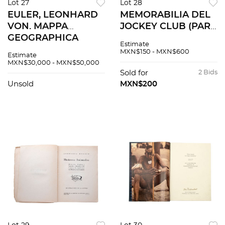
Lot 27
Lot 28
EULER, LEONHARD
MEMORABILIA DEL
VON. MAPPA
JOCKEY CLUB (PAR
GEOGRAPHICA
DE
Estimate
AMERICAE
RECONOCIMIENTOS
MXN$150 - MXN$600
Estimate
SEPTENTRIONALIS
Y CÓDIGO DE
MXN$30,000 - MXN$50,000
AD EMENDATIORA
VESTIMENTA) SIGLO
Sold for
2 Bids
EXEMPLARIA. PARS I
XX Impresión sobre
Unsold
MXN$200
- IV. BERLÍN, CA.
papel Pzs 3
1760.