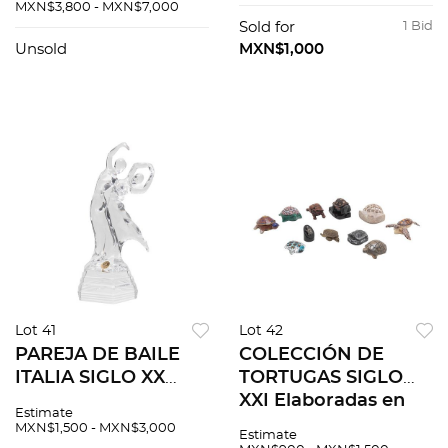
transparente
XX. Elaboradas en
MXN$3,800 - MXN$7,000
Sellados Baccarat
madera, acrílico y
Sold for
1 Bid
Diseño orgánico
recubrimiento de
Unsold
MXN$1,000
Decoraci...
piel. Piezas: 7
Lot 41
Lot 42
PAREJA DE BAILE
COLECCIÓN DE
ITALIA SIGLO XX
TORTUGAS SIGLO
Elaborada en cristal
XXI Elaboradas en
Estimate
de plomo
diferentes
MXN$1,500 - MXN$3,000
Estimate
transparente De la
materiales Modelos