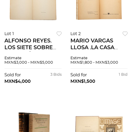
Lot 1
Lot 2
ALFONSO REYES.
MARIO VARGAS
LOS SIETE SOBRE
LLOSA .LA CASA
DEVA. MÉXICO:
VERDE.
Estimate
Estimate
EDICIONES
BARCELONA: SEIX
MXN$3,000 - MXN$5,000
MXN$1,800 - MXN$3,000
TEZONTLE, 1942.
BARRAL, 1966.
Primera edición.
Primera edición.
Sold for
3 Bids
Sold for
1 Bid
Dedicado y firmado
Segunda novela del
MXN$4,000
MXN$1,500
por el autor
autor.