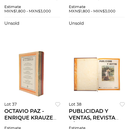
NOCTURNO SUMA /
apollinaire/Puertas
Estimate
Estimate
NOCTURNO DÍA. 2
al campo/Apariencia
MXN$1,800 - MXN$3,000
MXN$1,800 - MXN$3,000
firmados y
Desnuda/Las peras
dedicados. Piezas: 3
del Olmo/Ladera
Unsold
Unsold
Este/Libertad Bajo
Palabra. Pzs: 6
Lot 37
Lot 38
OCTAVIO PAZ -
PUBLICIDAD Y
ENRIQUE KRAUZE
VENTAS, REVISTA
ENCUENTRO
TÉCNICA DE
Estimate
Estimate