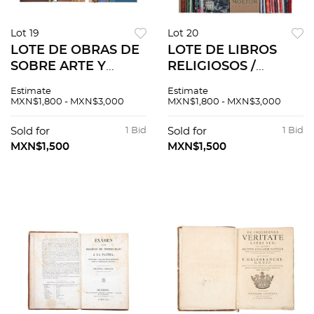
Lot 19
Lot 20
LOTE DE OBRAS DE
LOTE DE LIBROS
SOBRE ARTE Y
RELIGIOSOS /
TEMAS VARIOS.
VARIOS,
Estimate
Estimate
Claudio Linati,
DIFERENTES TEMAS.
MXN$1,800 - MXN$3,000
MXN$1,800 - MXN$3,000
acuarelas y
Pablo Apóstol.
litografías.
Sagrada Biblia.
Sold for
1 Bid
Sold for
1 Bid
Homenaje a la
Álbum del 450
MXN$1,500
MXN$1,500
academia. Pzs40
aniversario. Pzs 105