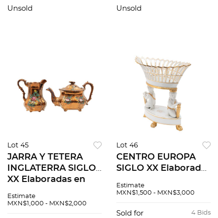
y medidas variables
policromada
Unsold
Unsold
Detalles de
Decoración floral y
conservación Piez...
aves multicolores
Const...
Lot 45
Lot 46
JARRA Y TETERA
CENTRO EUROPA
INGLATERRA SIGLO
SIGLO XX Elaborado
XX Elaboradas en
en porcelana blanca
Estimate
cerámica con
Acabado brillante
MXN$1,500 - MXN$3,000
Estimate
esmalte "Copper
Diseño oval con
MXN$1,000 - MXN$2,000
Luster" Decoración
fustes a manera de
Sold for
4 Bids