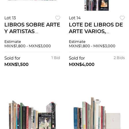
Lot 13
Lot 14
LIBROS SOBRE ARTE
LOTE DE LIBROS DE
Y ARTISTAS
ARTE VARIOS,
MEXICANOS Y
EUROPEO Y
Estimate
Estimate
ARTISTAS
UNIVERSAL
MXN$1,800 - MXN$3,000
MXN$1,800 - MXN$3,000
EUROPEOS. Apuntes
Catalunya nació
para la historia de
mediterània. La era
Sold for
1 Bid
Sold for
2 Bids
las artes gráficas.
de los reyes. Pintura.
MXN$1,500
MXN$4,000
PZS 33
Pzs 60