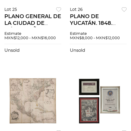
Lot 25
Lot 26
PLANO GENERAL DE
PLANO DE
LA CIUDAD DE
YUCATÁN. 1848.
MÉXICO. AÑO 1866.
Litografía, 69.5 x 91.7
Estimate
Estimate
México: Litoa. de
cm. Con una Vista de
MXN$12,000 - MXN$16,000
MXN$8,000 - MXN$12,000
Decaen y Debray.
la Catedral de
Litografía a color y
Mérida.
Unsold
Unsold
coloreado, 60.5 x 82
cm.