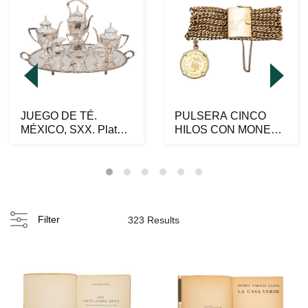
JUEGO DE TÉ.
PULSERA CINCO
MÉXICO, SXX. Plata
HILOS CON MONEDA
Sterling, Ley 0.925;
DE $20.00 EN ORO
ba...
AMARILL...
Filter
323 Results