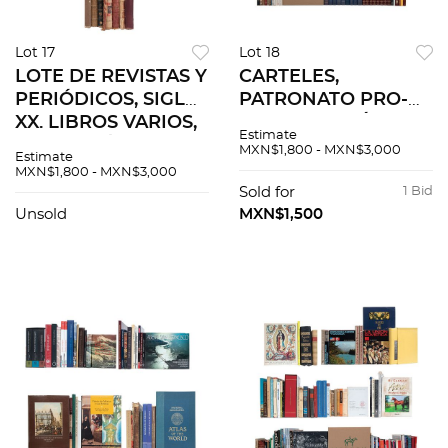
Lot 17
Lot 18
LOTE DE REVISTAS Y
CARTELES,
PERIÓDICOS, SIGLO
PATRONATO PRO-
XX. LIBROS VARIOS,
RESTAURACIÓN DE
Estimate
SOBRE MÉXICO,
LA CATEDRAL
MXN$1,800 - MXN$3,000
Estimate
HISTORIA, ARTE
METROPOLITANA /
MXN$1,800 - MXN$3,000
Algunos títulos:
LIBROS SOBRE
Sold for
1 Bid
Fliegende Blatter.
LITERATURA,
Unsold
MXN$1,500
Punch. Pzs 63
MEXICANA Y
UNIVERSAL. Pzs 63