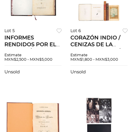
Lot 5
Lot 6
INFORMES
CORAZÓN INDIO /
RENDIDOS POR EL
CENIZAS DE LA
C. GRAL. ÁLVARO
HOGUERA / POESÍAS
Estimate
Estimate
OBREGÓN,
/ DEL BAJÍO Y
MXN$2,500 - MXN$5,000
MXN$1,800 - MXN$3,000
PRESIDENTE
ARRIBEÑAS /
CONSTITUCIONAL.
ARTEMIO DE VALLE
Unsold
Unsold
MÉXICO, 1924
ARIZPE PZS 5