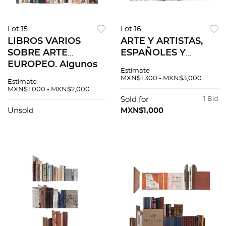
Lot 15
Lot 16
LIBROS VARIOS
ARTE Y ARTISTAS,
SOBRE ARTE
ESPAÑOLES Y
EUROPEO. Algunos
FRANCESES.
Estimate
títulos: L'estampe
Cézanne. Eight
MXN$1,300 - MXN$3,000
Estimate
japonaise 148
centuries of
MXN$1,000 - MXN$2,000
planches dont 90 en
Hungarian drawings.
Sold for
1 Bid
couleurs. Pzs 20
Sorolla y su visión.
Unsold
MXN$1,000
Pzs 25