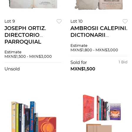
Lot 9
Lot 10
JOSEPH ORTIZ.
AMBROSII CALEPINI.
DIRECTORIO
DICTIONARII
PARROQUIAL
OCTOLINGUIS
Estimate
PRÁCTICA DE
ALTERA PARS.
MXN$1,800 - MXN$3,000
Estimate
CONCURSOS Y DE
LUGDUNI, 1681.
MXN$1,500 - MXN$3,000
CURAS. MADRID:
Sold for
1 Bid
ANTONIO PÉREZ DE
Unsold
MXN$1,500
SOTO, 1769. fo.
marquilla. 510 + 52...