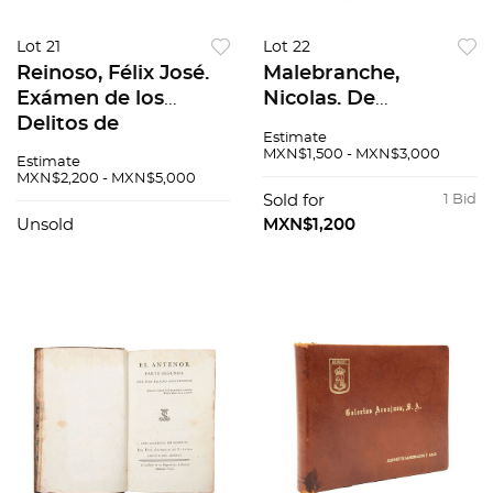
Lot 21
Lot 22
Reinoso, Félix José.
Malebranche,
Exámen de los
Nicolas. De
Delitos de
Inquirenda Veritate
Estimate
Infidelidad á la
Libri Sex, in Quibus
MXN$1,500 - MXN$3,000
Estimate
Patria, Imputados á
Mentis Humanæ
MXN$2,200 - MXN$5,000
los Españoles...
Natura Genevæ,
Sold for
1 Bid
Burdeos, 1818 2da
1689
Unsold
MXN$1,200
Edición