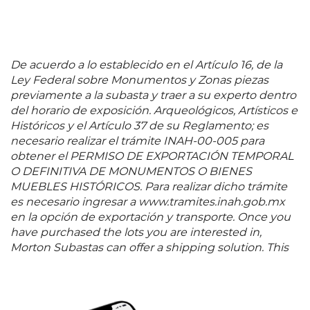
De acuerdo a lo establecido en el Artículo 16, de la
Ley Federal sobre Monumentos y Zonas piezas
previamente a la subasta y traer a su experto dentro
del horario de exposición. Arqueológicos, Artísticos e
Históricos y el Artículo 37 de su Reglamento; es
necesario realizar el trámite INAH-00-005 para
obtener el PERMISO DE EXPORTACIÓN TEMPORAL
O DEFINITIVA DE MONUMENTOS O BIENES
MUEBLES HISTÓRICOS. Para realizar dicho trámite
es necesario ingresar a www.tramites.inah.gob.mx
en la opción de exportación y transporte. Once you
have purchased the lots you are interested in,
Morton Subastas can offer a shipping solution. This
shipping company will be able to answer any
questions you may have in regards to delivery,
either before or after the auction has been
completed.