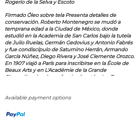
Rogerio de la Selva y Escoto
Firmado Óleo sobre tela Presenta detalles de
conservación. Roberto Montenegro se mudó a
temprana edad a la Ciudad de México, donde
estudió en la Academia de San Carlos bajo la tutela
de Julio Ruelas, Germán Gedovius y Antonio Fabrés
y fue condiscípulo de Saturnino Herrán, Armando
García Núñez, Diego Rivera y José Clemente Orozco.
En 1907 viajó a París para inscribirse en la École de
Beaux Arts y en L'Académie de la Grande
Chaumière donde perfeccionó su técnica. Tras
estallar la Primera Guerra Mundial pasó algunos
años en España para después regresar a México en
1921, cuando José Vasconcelos le encargó la creación
Available payment options
de varios murales para la Secretaría de Educación
Pública, así como para la Librería Iberoamericana y la
Escuela Nacional de Docentes. En 1934 fue
nombrado director del Museo de Artes Populares de
Bellas Artes y en 1967 fue galardonado con el Premio
Nacional de las Artes. Fuente consultada: