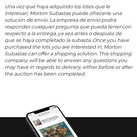
BALDERAS, Esperanza et al.
Roberto Montenegro. La
Una vez que haya adquirido los lotes que le
sensualidad renovada
interesan, Morton Subastas puede ofrecerle una
solución de envío. La empresa de envío podrá
. México. CENIDIAP, Fondo Editorial de la Plástica
responder cualquier pregunta que pueda tener con
Mexicana, 2001, pág. 30. 80 x 65 cm
respecto a la entrega, ya sea antes o después de
que se haya completado la subasta. Once you have
purchased the lots you are interested in, Morton
Subastas can offer a shipping solution. This shipping
company will be able to answer any questions you
may have in regards to delivery, either before or after
the auction has been completed.