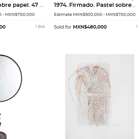
bre papel. 47 x
1974. Firmado. Pastel sobre
nstancia.
papel. 49.5 x 64.5 cm. Con
 - MXN$700,000
Estimate
MXN$500,000 - MXN$700,000
constancia.
00
1 Bid
Sold for
MXN$480,000
1