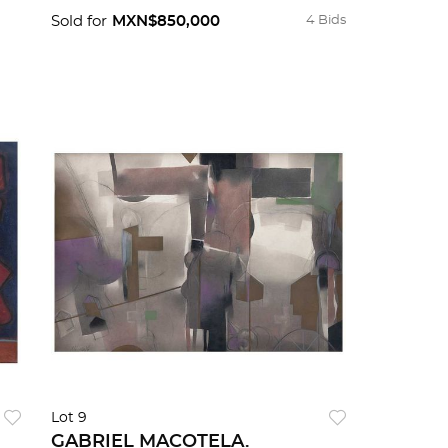
certificado.
Sold for
MXN$850,000
4 Bids
Lot 9
GABRIEL MACOTELA.