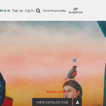
Sign up
Log In
 83 31 40
Social Responsibility
Auction ended
VIEW CATALOG (145)