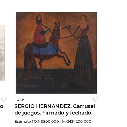
Lot 6
o.
SERGIO HERNÁNDEZ. Carrusel
de juegos. Firmado y fechado
11-11-1993 Oaxaca. Óleo sobre
Estimate
MXN$800,000 - MXN$1,200,000
tela. 160 x 160 cm. Con