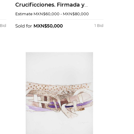
Crucificciones. Firmada y
fechada 86. Acuarela, pastel y
Estimate
MXN$60,000 - MXN$80,000
carbón sobre papel. 58 x 83 cm
 Bid
Sold for
MXN$50,000
1 Bid