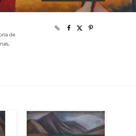
oria de
enas,