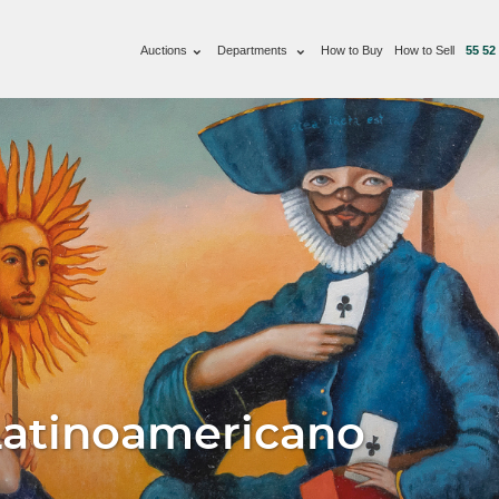
Auctions
Departments
How to Buy
How to Sell
55 52
Latinoamericano