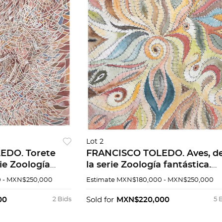
Lot 2
EDO. Torete
FRANCISCO TOLEDO. Aves, d
rie Zoología
la serie Zoología fantástica.
ada. Acuarela y
Firmada. Acuarela y tinta sob
 - MXN$250,000
Estimate
MXN$180,000 - MXN$250,000
pel. 36 x 39
papel. 33 x 33.5 cm. Con
ntos.
documentos.
00
2 Bids
Sold for
MXN$220,000
5 