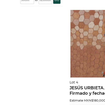
GO
Lot 4
JESÚS URBIETA. S
Firmado y fecha
arena sobre tela
Estimate
MXN$180,000