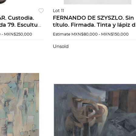
Lot 11
R. Custodia.
FERNANDO DE SZYSZLO. Sin
da 79. Escultura
título. Firmada. Tinta y lápiz 
l. 152 x 80 x 20
grafito sobre papel. 29.5 x 23.
 - MXN$250,000
Estimate
MXN$80,000 - MXN$150,000
ecio de
cm
Unsold