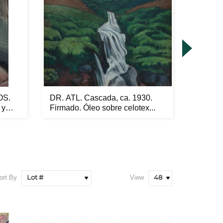
OS.
DR. ATL. Cascada, ca. 1930.
RICAR
 y
Firmado. Óleo sobre celotex...
en repo
6...
ort By
View