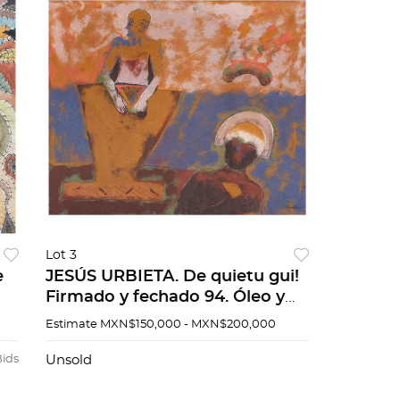
Lot 3
e
JESÚS URBIETA. De quietu gui!
Firmado y fechado 94. Óleo y
re
arena sobre tela. 100 x 120 cm.
Estimate
MXN$150,000 - MXN$200,000
Con certificado.
Bids
Unsold