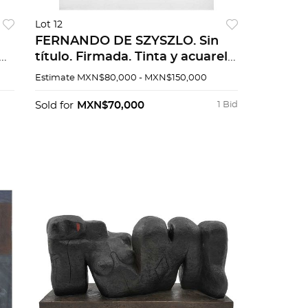
Lot 12
FERNANDO DE SZYSZLO. Sin
de
título. Firmada. Tinta y acuarela
5
sobre papel. 29 x 23 cm
Estimate
MXN$80,000 - MXN$150,000
Sold for
MXN$70,000
1 Bid