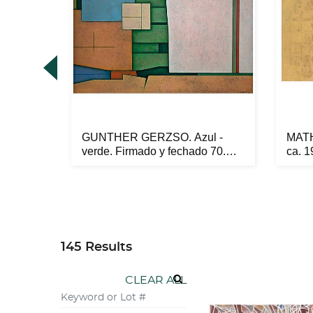
bol de
GUNTHER GERZSO. Azul -
MATH
 Ól...
verde. Firmado y fechado 70.
ca. 1
Óle...
145 Results
CLEAR ALL