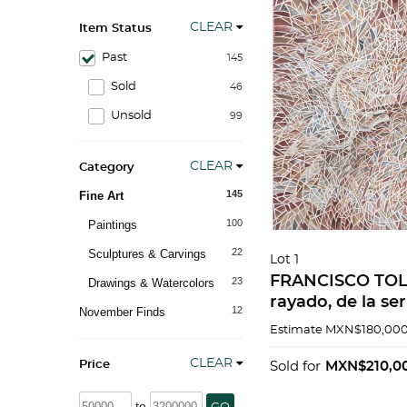
CLEAR
Item Status
Past
145
Sold
46
Unsold
99
CLEAR
Category
145
Fine Art
100
Paintings
22
Sculptures & Carvings
Lot 1
FRANCISCO TOL
23
Drawings & Watercolors
rayado, de la se
12
November Finds
fantástica. Firm
Estimate
MXN$180,000
gouache sobre pa
CLEAR
cm. Con docume
Price
Sold for
MXN$210,0
to