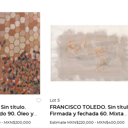
Lot 5
in título.
FRANCISCO TOLEDO. Sin títul
do 90. Óleo y
Firmada y fechada 60. Mixta
. 150 x 150 cm
sobre papel. 52 x 77 cm. Con
 - MXN$200,000
Estimate
MXN$220,000 - MXN$400,000
certificado.