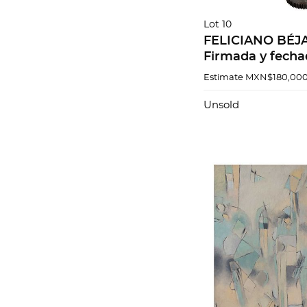
Lot 10
FELICIANO BÉJA
Firmada y fecha
en acero y crista
Estimate
MXN$180,000
cm. Lote con pr
recuperación.
Unsold