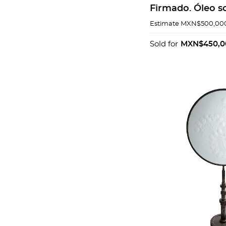
Firmado. Óleo so
54.5 cm. Con co
Estimate
MXN$500,000
Sold for
MXN$450,0