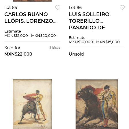
Lot 85
Lot 86
CARLOS RUANO
LUIS SOLLEIRO.
LLÓPIS. LORENZO
TORERILLO
GARZA
PASANDO DE
Estimate
EJECUTANDO UN
MULET. Óleo sobre
MXN$15,000 - MXN$20,000
Estimate
PASE NATURAL CON
tela. Firmado "Luis
MXN$10,000 - MXN$15,000
LA IZQUIERDA. Óleo
Solleiro". 50 x 60 cm.
Sold for
11 Bids
sobre tela. Firmado
MXN$22,000
Unsold
"C Ruano Llopis".