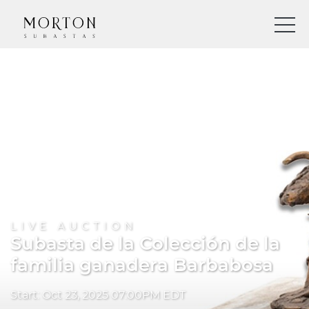
LIVE AUCTION
Subasta de la Colección de la
familia ganadera Barbabosa
Start: Oct 23, 2025 07:00PM EDT