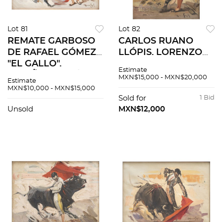
Lot 81
Lot 82
REMATE GARBOSO
CARLOS RUANO
DE RAFAEL GÓMEZ
LLÓPIS. LORENZO
"EL GALLO".
GARZA
Estimate
ESPAÑA, S.XX. Óleo
EJECUTANDO UN
MXN$15,000 - MXN$20,000
Estimate
sobre tela. Firmado
PASE POR ALTO DE
MXN$10,000 - MXN$15,000
"C Ruano Llopis".
COSTADO. Óleo
Sold for
1 Bid
34.5 x 44.5 cm.
sobre tela. Firmado
Unsold
MXN$12,000
"C Ruano Llopis".
Dedicado.