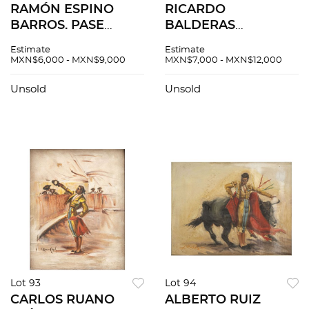
RAMÓN ESPINO
RICARDO
BARROS. PASE
BALDERAS
NATURAL POR
REALIZANDO UN
Estimate
Estimate
DERECHA POR
PASE DE PECHO.
MXN$6,000 - MXN$9,000
MXN$7,000 - MXN$12,000
"FRANCISCO CURRO
ESPAÑA, S.XX. Óleo
RIVERA". Óleo sobre
sobre tela. Firmado
Unsold
Unsold
tela. Firmado " R.
"C Ruano Llopis". 36
Espino Barros". 47 x
x 45.5 cm.
40 cm.
Lot 93
Lot 94
CARLOS RUANO
ALBERTO RUIZ