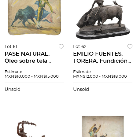
Lot 61
Lot 62
PASE NATURAL.
EMILIO FUENTES.
Óleo sobre tela
TORERA. Fundición
adherido a
en bronce patinado
Estimate
Estimate
aglomerado de
con base de mármol.
MXN$10,000 - MXN$15,000
MXN$12,000 - MXN$18,000
madera. Firmado "R.
Firmada, fechada y
Briseño". 55 x 50 cm
seriada: "Fuentes,
Unsold
Unsold
2000, 1/1"