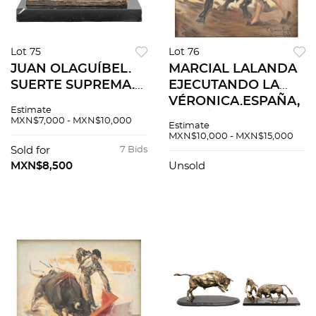
Lot 75
Lot 76
JUAN OLAGUÍBEL.
MARCIAL LALANDA
SUERTE SUPREMA.
EJECUTANDO LA
En bronce a la cera
VÉRONICA.ESPAÑA,
Estimate
perdida con patina
S.XX. Óleo sobre tela.
MXN$7,000 - MXN$10,000
Estimate
aplicada y base de
Firmado "C Ruano
MXN$10,000 - MXN$15,000
mármol. Firmada y
Llopis México- 945".
Sold for
7 Bids
fechada "Oliaguíbel
31 x 31 cm.
MXN$8,500
Unsold
1949".