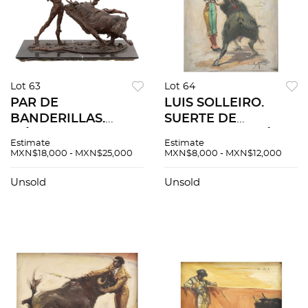
Lot 63
Lot 64
PAR DE
LUIS SOLLEIRO.
BANDERILLAS.
SUERTE DE
MÉXICO, S.XX.
BANDERILLAS. Óleo
Estimate
Estimate
Fundición en bronce
sobre tela. Firmado
MXN$18,000 - MXN$25,000
MXN$8,000 - MXN$12,000
patinado con base
"Luis Solleiro".
de mármol. Firmada
Unsold
Unsold
"H suarez".