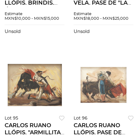
LLÓPIS. BRINDIS.
VELA. PASE DE "LA
Óleo sobre tela.
ARRUCINA"
Estimate
Estimate
Firmado "C Ruano
EJECUTADO POR
MXN$10,000 - MXN$15,000
MXN$18,000 - MXN$25,000
Llopis". 38.5 x 30 cm.
CARLOS ARRUZA.
Óleo sobre tela.
Unsold
Unsold
Firmado "A. Ruis
Vela". 92 x 117 cm.
Lot 95
Lot 96
CARLOS RUANO
CARLOS RUANO
LLÓPIS. "ARMILLITA"
LLÓPIS. PASE DE