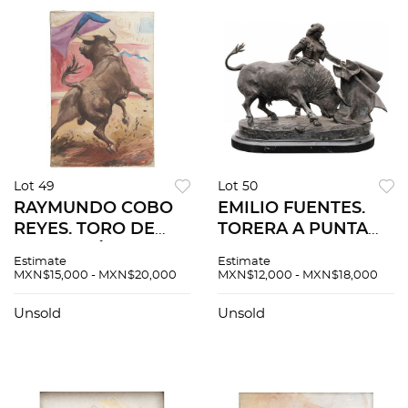
Lot 49
Lot 50
RAYMUNDO COBO
EMILIO FUENTES.
REYES. TORO DE
TORERA A PUNTA
ATENCO. Óleo sobre
DE CAPOTE.
Estimate
Estimate
tela. Firmado "Cobo".
Fundición en bronce
MXN$15,000 - MXN$20,000
MXN$12,000 - MXN$18,000
120 x 80 cm.
patinado con base
de mármol. Firmada,
Unsold
Unsold
fechada y seriada.