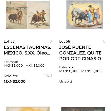
Lot 55
Lot 56
ESCENAS TAURINAS.
JOSÉ PUENTE
MÉXICO, S.XX. Óleos
GONZALÉZ. QUITE
sobre tela. Firmados:
POR ORTICINAS O
Estimate
"G.JÁUREGUI".
GAONERA. Óleo
MXN$3,000 - MXN$5,000
Estimate
Ambos de 43 x 36
sobre tela. Firmado
MXN$8,000 - MXN$12,000
cm. 2 piezas totales.
"Jose Puente". 30 x
Sold for
1 Bid
38 cm.
MXN$2,000
Unsold