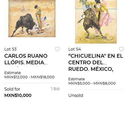
Lot 53
Lot 54
CARLOS RUANO
“CHICUELINA" EN EL
LLÓPIS. MEDIA
CENTRO DEL
VERÓNICA POR
RUEDO. MÉXICO,
Estimate
MANUEL
S.XX. Óleo sobre tela.
MXN$12,000 - MXN$18,000
Estimate
RODRÍGUEZ
Firmado "Campero".
MXN$5,000 - MXN$8,000
"MANOLETE". Óleo
60 x 50 cm.
Sold for
1 Bid
sobre tela. Firmado
MXN$10,000
Unsold
"C Ruano Llopis".