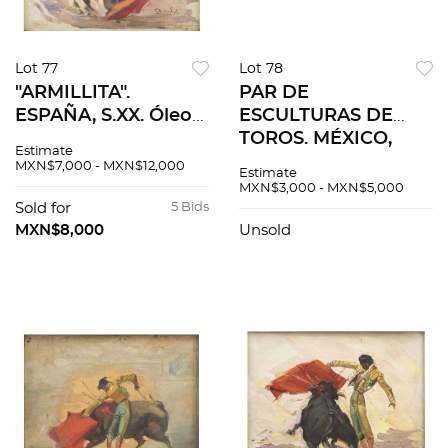
Lot 77
Lot 78
"ARMILLITA".
PAR DE
ESPAÑA, S.XX. Óleo
ESCULTURAS DE
sobre tela. Firmado
TOROS. MÉXICO,
Estimate
"C Ruano Llopis". 50
S.XIX. Fundiciones en
MXN$7,000 - MXN$12,000
Estimate
x 41 cm.
latón dorado. Una
MXN$3,000 - MXN$5,000
con base de madera,
Sold for
5 Bids
otra con base de
MXN$8,000
Unsold
mármol. 2 piezas.