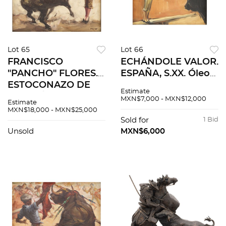
Lot 65
Lot 66
FRANCISCO
ECHÁNDOLE VALOR.
"PANCHO" FLORES.
ESPAÑA, S.XX. Óleo
ESTOCONAZO DE
sobre tela. Firmado
Estimate
JOAQUÍN
"C Ruano Llopis". 35
MXN$7,000 - MXN$12,000
Estimate
RODRÍGUEZ
x 44 cm
MXN$18,000 - MXN$25,000
"CAGANCHO". Óleo
Sold for
1 Bid
sobre tela. Firmado
Unsold
MXN$6,000
"Flores". Con texto
referido al reverso