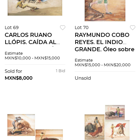
Lot 69
Lot 70
CARLOS RUANO
RAYMUNDO COBO
LLÓPIS. CAÍDA AL
REYES. EL INDIO
DESCUBIERTO. Óleo
GRANDE. Óleo sobre
Estimate
sobre tela. Firmado
tela. Firmado y
MXN$10,000 - MXN$15,000
Estimate
"C Ruano Llopis". 40
fechado "Cobo 67".
MXN$15,000 - MXN$20,000
x 50 cm.
80 x 60 cm.
Sold for
1 Bid
MXN$8,000
Unsold