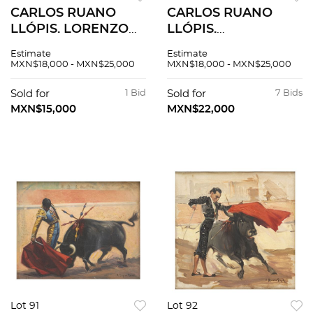
CARLOS RUANO
CARLOS RUANO
LLÓPIS. LORENZO
LLÓPIS.
GARZA
FORMIDABLE
Estimate
Estimate
EJECUTANDO UN
ESTOCONAZO. Óleo
MXN$18,000 - MXN$25,000
MXN$18,000 - MXN$25,000
PASE DE COSTADO.
sobre tela. Firmado
Óleo sobre tela.
"C Ruano Llopis" Con
Sold for
1 Bid
Sold for
7 Bids
Firmado "C Ruano
leyenda:
MXN$15,000
MXN$22,000
Llopis". 40.5 x 31.5
"FORMIDABLE
cm.
ESTOCONAZO".
Lot 91
Lot 92