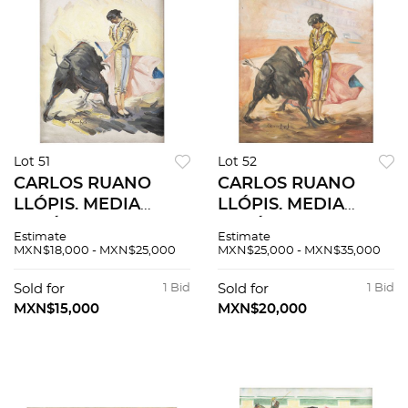
Lot 51
Lot 52
CARLOS RUANO
CARLOS RUANO
LLÓPIS. MEDIA
LLÓPIS. MEDIA
VERÓNICA POR
VERÓNICA
Estimate
Estimate
"MANOLETE". Óleo
EJECUTADA POR
MXN$18,000 - MXN$25,000
MXN$25,000 - MXN$35,000
sobre tela. Firmado
MANUEL
"C Ruano Llopis". 45
RODRÍGUEZ
Sold for
1 Bid
Sold for
1 Bid
x 36 cm.
“MANOLETE”. Óleo
MXN$15,000
MXN$20,000
sobre tela. Firmado
"C. Ruano Llopis"