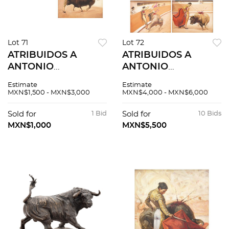
Lot 71
Lot 72
ATRIBUIDOS A
ATRIBUIDOS A
ANTONIO
ANTONIO
NAVARRETE.
NAVARRETE.
Estimate
Estimate
PINTURAS DE
PINTURAS DE
MXN$1,500 - MXN$3,000
MXN$4,000 - MXN$6,000
BANDERILLAS.
SUERTES, PASES Y
Óleos sobre tela.
LANCES. Óleos sobre
Sold for
1 Bid
Sold for
10 Bids
Firmados. 40 x 50
tela. Firmados. 5
MXN$1,000
MXN$5,500
cm. 2 piezas totales.
piezas totales.