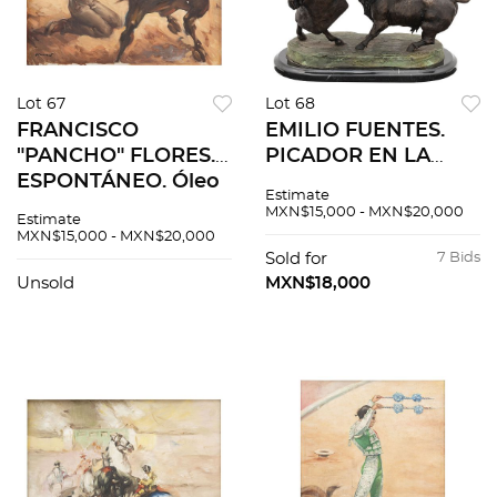
Lot 67
Lot 68
FRANCISCO
EMILIO FUENTES.
"PANCHO" FLORES.
PICADOR EN LA
ESPONTÁNEO. Óleo
SUERTE DE VARAS.
Estimate
sobre tela. 50 x 60
Fundición en bronce
MXN$15,000 - MXN$20,000
Estimate
cm.
patinado con base
MXN$15,000 - MXN$20,000
de mármol. Firmada,
Sold for
7 Bids
fechada y seriada.
Unsold
MXN$18,000