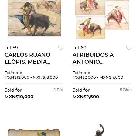
Lot 59
Lot 60
CARLOS RUANO
ATRIBUIDOS A
LLÓPIS. MEDIA
ANTONIO
VERÓNICA
NAVARRETE.
Estimate
Estimate
INTERPRETADA POR
PINTURAS DE
MXN$12,000 - MXN$18,000
MXN$2,000 - MXN$4,000
LUIS CASTRO “EL
LANCES. Óleos sobre
SOLDADO”. Óleo
tela. Firmados. 40 x
Sold for
1 Bid
Sold for
5 Bids
sobre tela. Firmado
50 cm. 3 piezas
MXN$10,000
MXN$2,500
"C Ruano Llopis"
totales.