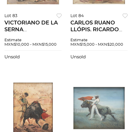
Lot 83
Lot 84
VICTORIANO DE LA
CARLOS RUANO
SERNA
LLÓPIS. RICARDO
EJECUTANDO
BALDERAS,
Estimate
Estimate
"LASERNISTA".
NOVILLERO. Óleo
MXN$10,000 - MXN$15,000
MXN$15,000 - MXN$20,000
ESPAÑA, S.XX. Óleo
sobre tela. Firmado
sobre tela. Firmado
"C Ruano Llopis" 35.5
Unsold
Unsold
"C Ruano Llopis".
x 45.5 cm.