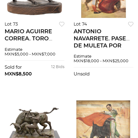
Lot 73
Lot 74
MARIO AGUIRRE
ANTONIO
CORREA. TORO
NAVARRETE. PASE
EMBISTIENDO.
DE MULETA POR
Estimate
Fundición en bronce
ELOY CAVAZOS. Óleo
MXN$5,000 - MXN$7,000
Estimate
patinado con base
sobre tela. Firmado.
MXN$18,000 - MXN$25,000
de madera. Firmada,
40 x 50 cm.
Sold for
12 Bids
fechada y seriada:
MXN$8,500
Unsold
"MA CORREA 95".