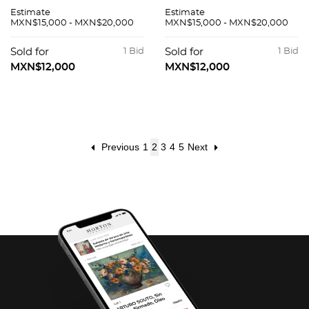
EN UN MOLINETE
MULETA FERMIN
Estimate
Estimate
DE RODILLAS. Óleo
ESPINOSA
MXN$15,000 - MXN$20,000
MXN$15,000 - MXN$20,000
sobre tela. Firmado
"ARMILLITA". Óleo
"C Ruano Llopis." 36
sobre tela. Firmado
Sold for
1 Bid
Sold for
1 Bid
x 46.5 cm.
"C Ruano Llopis". 41 x
MXN$12,000
MXN$12,000
53 cm.
Previous
1
2
3
4
5
Next