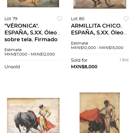
Lot 79
Lot 80
"VÉRONICA".
ARMILLITA CHICO.
ESPAÑA, S.XX. Óleo
ESPAÑA, S.XX. Óleo
sobre tela. Firmado
sobre tela. Firmado
Estimate
"C Ruano Llopis". 37
"C Ruano Llopis".
MXN$10,000 - MXN$15,000
Estimate
x 44 cm.
40.5 x 39.5 cm.
MXN$7,000 - MXN$12,000
Sold for
1 Bid
Unsold
MXN$8,000