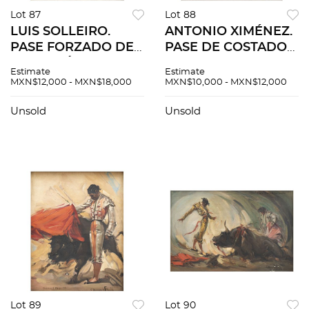
Lot 87
Lot 88
LUIS SOLLEIRO.
ANTONIO XIMÉNEZ.
PASE FORZADO DE
PASE DE COSTADO
PECHO. Óleo sobre
POR LORENZO
Estimate
Estimate
tela. Firmado "Luis
GARZA. Óleo sobre
MXN$12,000 - MXN$18,000
MXN$10,000 - MXN$12,000
Solleiro". 50 x 40 cm.
tela. Firmado
"XIMENEZ". 47 x 40
Unsold
Unsold
cm.
Lot 89
Lot 90