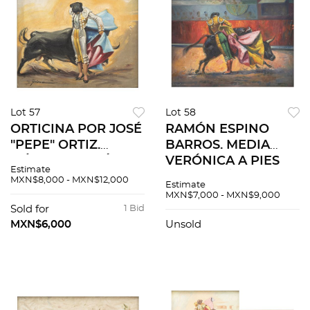
Lot 57
Lot 58
ORTICINA POR JOSÉ
RAMÓN ESPINO
"PEPE" ORTIZ.
BARROS. MEDIA
MÉXICO, S.XX. Óleo
VERÓNICA A PIES
Estimate
sobre tela. Firmado
JUNTOS. Óleo sobre
MXN$8,000 - MXN$12,000
Estimate
"Ximénez". 50 x 60
tela. Firmado "R.
MXN$7,000 - MXN$9,000
cm.
Espino Barros". 80 x
Sold for
1 Bid
100 cm.
MXN$6,000
Unsold