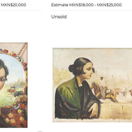
 Ruano Llopis"
Firmado "C Ruano Llopis"
- MXN$20,000
Estimate
MXN$18,000 - MXN$25,000
Unsold