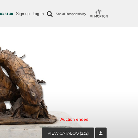
Sign up
Log In
 83 31 40
Social Responsibility
Auction ended
VIEW CATALOG (232)