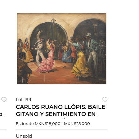
Lot 199
CARLOS RUANO LLÓPIS. BAILE
o
GITANO Y SENTIMIENTO EN
UNA TABERNA. Óleo sobre tela
Estimate
MXN$18,000 - MXN$25,000
Firmado "C Ruano Llopis". 51 x
63 cm.
Unsold