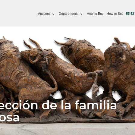
Auctions
Departments
How to Buy
How to Sell
55 52
ección de la familia
osa