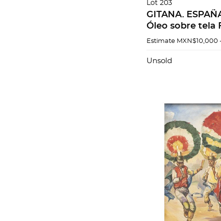
Lot 203
GITANA. ESPAÑA
Óleo sobre tela
Ruano Llopis". 4
Estimate
MXN$10,000 
Unsold