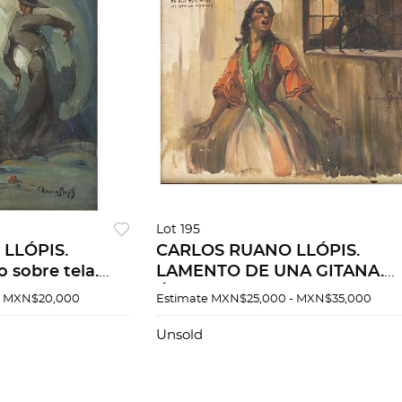
Lot 195
LLÓPIS.
CARLOS RUANO LLÓPIS.
 sobre tela.
LAMENTO DE UNA GITANA.
 Llopis". 45.5 x
Óleo sobre tela. Firmado "C
- MXN$20,000
Estimate
MXN$25,000 - MXN$35,000
Ruano Llopis" Con leyenda. 4
50 cm.
Unsold