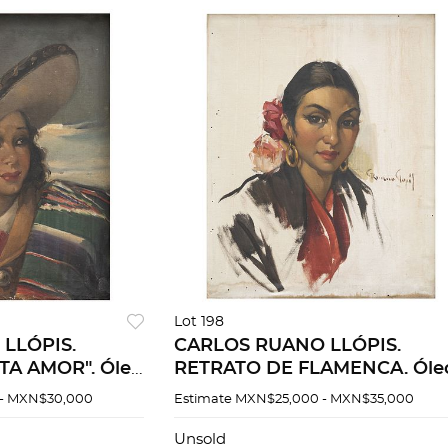
Lot 198
LLÓPIS.
CARLOS RUANO LLÓPIS.
TA AMOR". Óleo
RETRATO DE FLAMENCA. Óle
mado "C Ruano
sobre tela. Firmado "C Ruano
- MXN$30,000
Estimate
MXN$25,000 - MXN$35,000
m.
Llopis". 50.5 x 40.5 cm.
Unsold