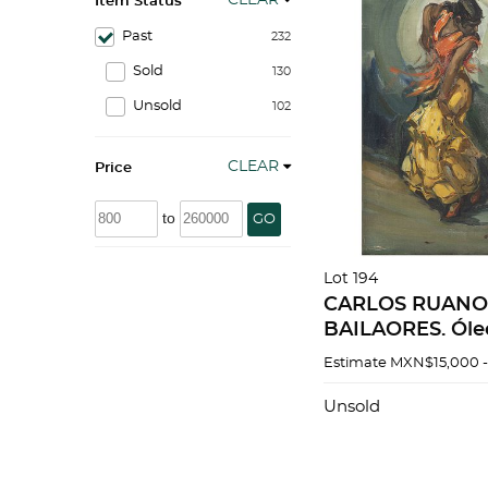
CLEAR
Item Status
Past
232
Sold
130
Unsold
102
CLEAR
Price
to
GO
Lot 194
CARLOS RUANO 
BAILAORES. Óleo
Firmado "C Ruano
Estimate
MXN$15,000 
35.5 cm.
Unsold