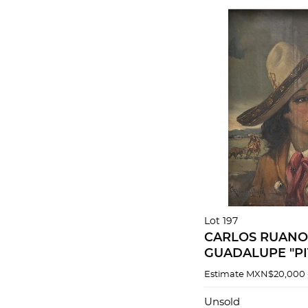
Lot 197
CARLOS RUANO 
GUADALUPE "PI
sobre tela. Fir
Estimate
MXN$20,000 
Llopis". 52 x 41 c
Unsold