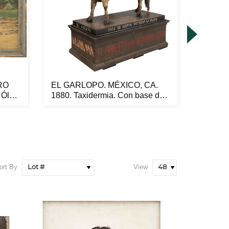
RO
EL GARLOPO. MÉXICO, CA.
TRAJE
Óleo
1880. Taxidermia. Con base de
PERTE
m...
ERNEST
ort By
View