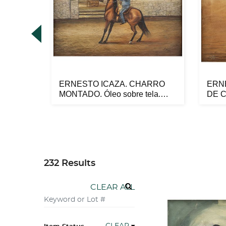
 DE
ERNESTO ICAZA. CHARRO
ERN
.
MONTADO. Óleo sobre tela.
DE C
Firmado...
tela. 
232 Results
CLEAR ALL