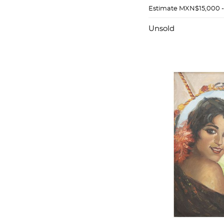
tela Firmado "C
Estimate
MXN$15,000 
Unsold