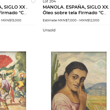
Lot 204
, SIGLO XX .
MANOLA. ESPAÑA, SIGLO XX.
 Firmado "C
Óleo sobre tela Firmado "C
6 x 31 cm
Ruano Llopis". 61 x 68 cm
- MXN$15,000
Estimate
MXN$7,000 - MXN$12,000
Unsold