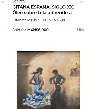
Lot 205
GITANA ESPAÑA, SIGLO XX.
Óleo sobre tela adherido a
masonite. Firmado "C Ruano
Estimate
MXN$7,000 - MXN$12,000
Llopis"
Sold for
MXN$6,000
1 Bid