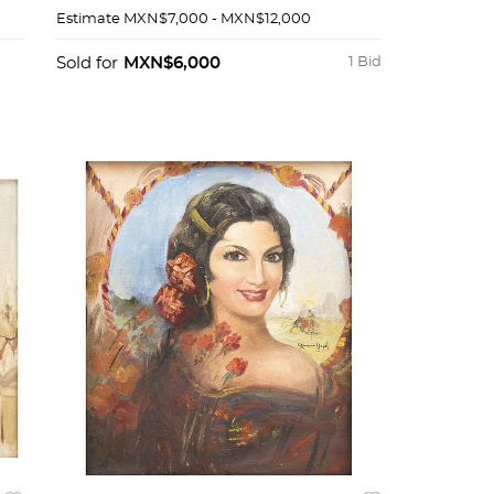
Ruano Llopis". 50 x 40 cm.
Estimate
MXN$7,000 - MXN$12,000
Sold for
MXN$6,000
1 Bid