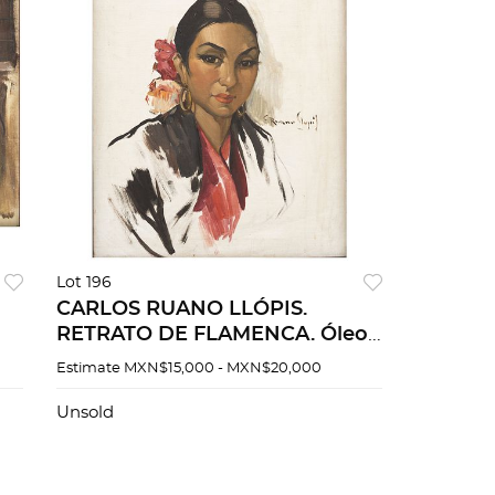
Lot 196
CARLOS RUANO LLÓPIS.
RETRATO DE FLAMENCA. Óleo
sobre tela. Firmado "C Ruano
Estimate
MXN$15,000 - MXN$20,000
0 x
Llopis". 50.5 x 40.5 cm.
Unsold