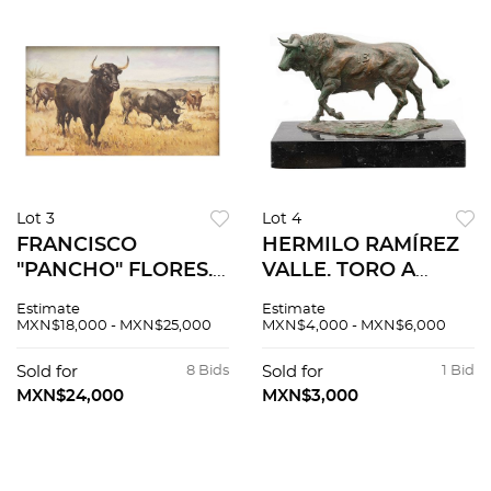
Lot 3
Lot 4
FRANCISCO
HERMILO RAMÍREZ
"PANCHO" FLORES.
VALLE. TORO A
GANADO TAURINO
GALOPE. En bronce
Estimate
Estimate
PASTANDO. Óleo
patinado y
MXN$18,000 - MXN$25,000
MXN$4,000 - MXN$6,000
sobre tela. Firmado
policromado con
"Flores". 40 x 70 cm.
base de mármol.
Sold for
8 Bids
Sold for
1 Bid
Firmada, fechada y
MXN$24,000
MXN$3,000
seriada.