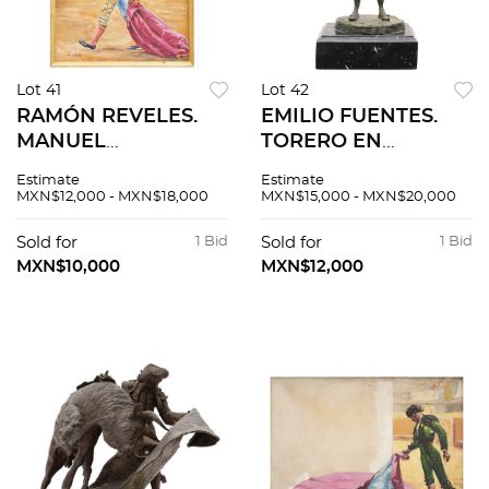
Lot 41
Lot 42
RAMÓN REVELES.
EMILIO FUENTES.
MANUEL
TORERO EN
"MANOLETE"
REPOSO. Fundición
Estimate
Estimate
RODRÍGUEZ. Óleo
en bronce patinado
MXN$12,000 - MXN$18,000
MXN$15,000 - MXN$20,000
sobre tela. 60 x 45.5
y policromado con
cm
base de mármol.
Sold for
1 Bid
Sold for
1 Bid
Firmada y fechada
MXN$10,000
MXN$12,000
en base.