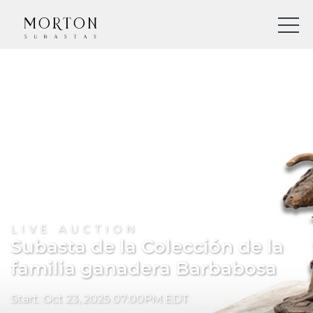
LIVE AUCTION
Subasta de la Colección de la
familia ganadera Barbabosa
Start: Oct 23, 2025 07:00PM EDT