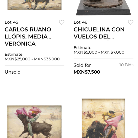
Lot 45
Lot 46
CARLOS RUANO
CHICUELINA CON
LLÓPIS. MEDIA
VUELOS DEL
VERÓNICA
CAPOTE. MÉXICO,
Estimate
INTERPRETADA POR
SXX. Fundición en
MXN$5,000 - MXN$7,000
Estimate
LUIS CASTRO “EL
bronce patinado con
MXN$25,000 - MXN$35,000
SOLDADO”. Óleo
base de madera
Sold for
10 Bids
sobre tela. Firmado
Firmada y fechada:
Unsold
MXN$7,500
con placa referida.
"Najera 89"