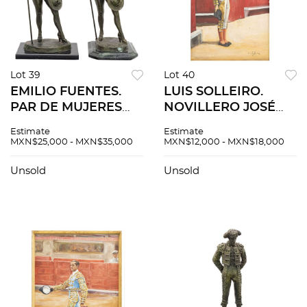
Lot 39
Lot 40
EMILIO FUENTES.
LUIS SOLLEIRO.
PAR DE MUJERES
NOVILLERO JOSÉ
PICADORAS.
LAURENTINO
Estimate
Estimate
Fundiciones en
"JOSELILLO". Óleo
MXN$25,000 - MXN$35,000
MXN$12,000 - MXN$18,000
bronce patinado con
sobre tela. Firmado
base de mármol.
"LUIS SOLLEIRO". 90
Unsold
Unsold
Firmadas, fechadas y
x 60 cm
seriadas. 2 piezas.