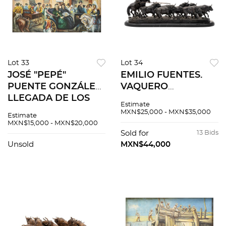
Lot 33
Lot 34
JOSÉ "PEPÉ"
EMILIO FUENTES.
PUENTE GONZÁLEZ.
VAQUERO
LLEGADA DE LOS
CONDUCIENDO EL
Estimate
TOREROS Y LA
ENCIERRO.
MXN$25,000 - MXN$35,000
Estimate
REINA. Óleo sobre
Fundición en bronce
MXN$15,000 - MXN$20,000
tela Firmado "JOSE
patinado con base
Sold for
13 Bids
PUENTE". 47 x 81.5
de mármol. Firmada,
Unsold
MXN$44,000
cm.
fechada y seriada.