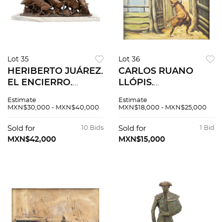
Lot 35
Lot 36
HERIBERTO JUÁREZ.
CARLOS RUANO
EL ENCIERRO.
LLÓPIS.
Fundición en bronce
ENCHIQUERAMIENTO.
Estimate
Estimate
dorado con base de
Óleo sobre tela.
MXN$30,000 - MXN$40,000
MXN$18,000 - MXN$25,000
mármol. Firmado "H
Firmado y fechado
Juarez".
"C Ruano Llopis -
Sold for
10 Bids
Sold for
1 Bid
Mex: -941".
MXN$42,000
MXN$15,000