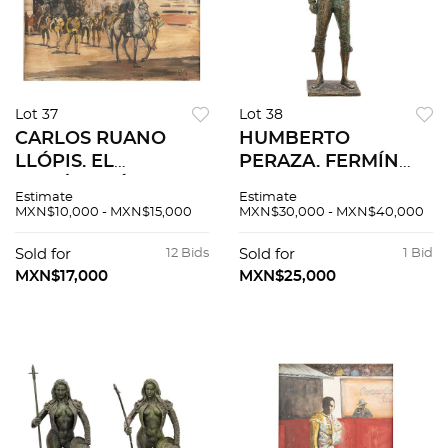
Lot 37
Lot 38
CARLOS RUANO
HUMBERTO
LLÓPIS. EL
PERAZA. FERMÍN
PASEÍLLO. Óleo
"ARMILLITA CHICO"
Estimate
Estimate
sobre tela. Firmado
ESPINOSA.
MXN$10,000 - MXN$15,000
MXN$30,000 - MXN$40,000
"C Ruano Llopis." 39
Fundición en bronce
x 47 cm.
patinado Firmada,
Sold for
12 Bids
Sold for
1 Bid
fechada y seriada:
MXN$17,000
MXN$25,000
"H.Peraza, 1984,
no.15."