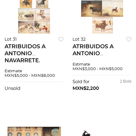
Lot 31
Lot 32
ATRIBUIDOS A
ATRIBUIDOS A
ANTONIO
ANTONIO
NAVARRETE.
NAVARRETE.
Estimate
PINTURAS SOBRE
PINTURAS DE
MXN$3,000 - MXN$5,000
Estimate
LA HISTORIA DE LA
TOROS. Óleos sobre
MXN$5,000 - MXN$8,000
TAUROMAQUIA EN
tela. Firmados. 4
Sold for
2 Bids
MÉXICO. Óleos sobre
piezas totales.
Unsold
MXN$2,200
tela. Firmados. 8
piezas totales.