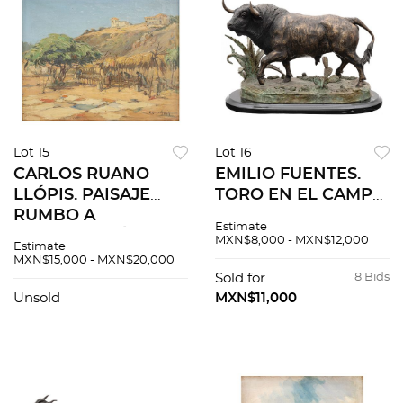
Lot 15
Lot 16
CARLOS RUANO
EMILIO FUENTES.
LLÓPIS. PAISAJE
TORO EN EL CAMPO.
RUMBO A
Fundición en bronce
Estimate
ACAPULCO. Óleo
patinado con base
MXN$8,000 - MXN$12,000
Estimate
sobre tela. Firmado
de mármol. Firmada,
MXN$15,000 - MXN$20,000
"C Ruano Llopis". 51 x
fechada y seriada:
Sold for
8 Bids
61 cm.
"Fuentes, 2004 1/15".
Unsold
MXN$11,000