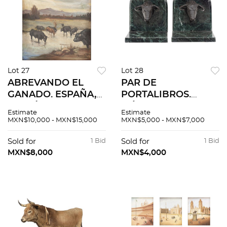
Lot 27
Lot 28
ABREVANDO EL
PAR DE
GANADO. ESPAÑA,
PORTALIBROS.
S.XX. Óleo sobre tela.
MÉXICO, S.XX.
Estimate
Estimate
Firmado "C Ruano
Fundiciones en
MXN$10,000 - MXN$15,000
MXN$5,000 - MXN$7,000
Llopis" Con leyenda
bronce patinado
"ABREVANDO EL
sobre mármol verde
Sold for
1 Bid
Sold for
1 Bid
GANADO". 38 x 30
veteado. Decorados
MXN$8,000
MXN$4,000
cm.
con bustos de toros.
2 piezas.