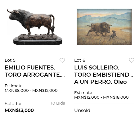
Lot 5
Lot 6
EMILIO FUENTES.
LUIS SOLLEIRO.
TORO ARROGANTE.
TORO EMBISTIENDO
Fundición en bronce
A UN PERRO. Óleo
Estimate
patinado con base
sobre tela. Firmado
MXN$8,000 - MXN$12,000
Estimate
de mármol. Firmada,
"Luis Solleiro". 40 x
MXN$12,000 - MXN$18,000
fechada y seriada:
60 cm.
Sold for
10 Bids
"Fuentes, 2012. 1/1"
MXN$13,000
Unsold