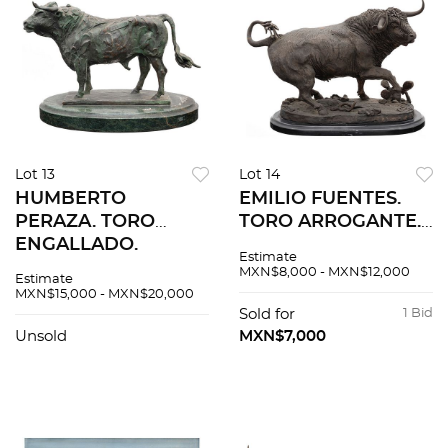
Lot 13
Lot 14
HUMBERTO
EMILIO FUENTES.
PERAZA. TORO
TORO ARROGANTE.
ENGALLADO.
Fundición en bronce
Estimate
Fundición en bronce
patinado con base
MXN$8,000 - MXN$12,000
Estimate
patinado con base
de mármol. Firmada,
MXN$15,000 - MXN$20,000
de mármol Firmada
fechada y seriada:
Sold for
1 Bid
y seriada "H. Peraza
"Fuentes, 2000, 1/1".
Unsold
MXN$7,000
O, 1/26"