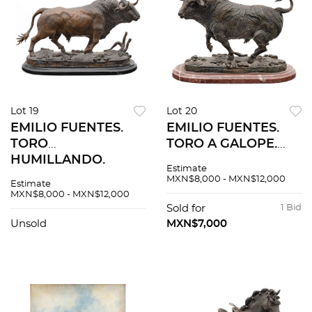
Lot 19
Lot 20
EMILIO FUENTES.
EMILIO FUENTES.
TORO
TORO A GALOPE.
HUMILLANDO.
Fundición en bronce
Estimate
Fundición en bronce
patinado con base
MXN$8,000 - MXN$12,000
Estimate
patinado con base
de mármol. Firmada,
MXN$8,000 - MXN$12,000
de mármol Firmada,
fechada y referida:
Sold for
1 Bid
fechada y seriada:
"Fuentes, 2000, 1/1".
Unsold
MXN$7,000
"Fuentes, 2000, 1/1".