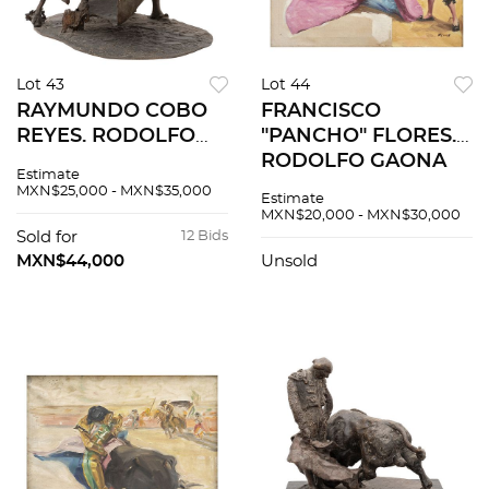
Lot 43
Lot 44
RAYMUNDO COBO
FRANCISCO
REYES. RODOLFO
"PANCHO" FLORES.
GAONA Y PAVO.
RODOLFO GAONA
Estimate
Fundición en bronce
DESPLEGANDO EL
MXN$25,000 - MXN$35,000
Estimate
patinado. Firmada,
CAPOTE. Óleo sobre
MXN$20,000 - MXN$30,000
referida y seriada:
tela. Firmado
Sold for
12 Bids
"Cobo", "Gaona y
"Flores". 50 x 60 cm.
MXN$44,000
Unsold
Pavo"