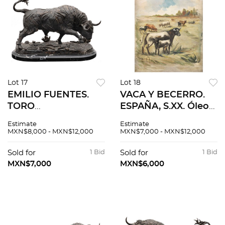
Lot 17
Lot 18
EMILIO FUENTES.
VACA Y BECERRO.
TORO
ESPAÑA, S.XX. Óleo
HUMILLANDO.
sobre tela. Firmado
Estimate
Estimate
Fundición en bronce
"C Ruano Llopis". 35
MXN$8,000 - MXN$12,000
MXN$7,000 - MXN$12,000
patinado con base
x 44 cm
de mármol Firmada,
Sold for
1 Bid
Sold for
1 Bid
fechada y seriada:
MXN$7,000
MXN$6,000
"Fuentes, 2000, 1/1".