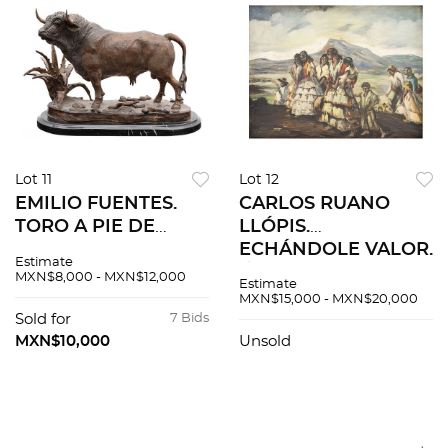
Lot 11
Lot 12
EMILIO FUENTES.
CARLOS RUANO
TORO A PIE DE
LLÓPIS.
MAGUEY. Fundición
ECHÁNDOLE VALOR.
Estimate
en bronce patinado
Óleo sobre tela.
MXN$8,000 - MXN$12,000
Estimate
con base de mármol.
Detalles de
MXN$15,000 - MXN$20,000
Firmada, fechada y
conservación. 34.5 x
Sold for
7 Bids
seriada:"Fuentes,
45.5 cm
MXN$10,000
Unsold
2000, 1/1".