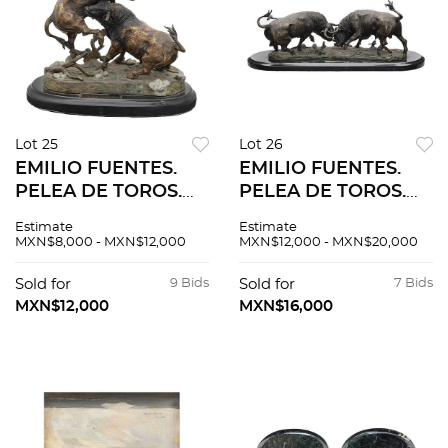
Lot 25
Lot 26
EMILIO FUENTES.
EMILIO FUENTES.
PELEA DE TOROS.
PELEA DE TOROS.
Fundición en bronce
Fundición en bronce
Estimate
Estimate
patinado con base
patinado con base
MXN$8,000 - MXN$12,000
MXN$12,000 - MXN$20,000
de mármol. Firmada,
de mármol. Firmada,
fechada y seriada:
fechada y numerada
Sold for
9 Bids
Sold for
7 Bids
"Fuentes 1998, 1/1".
en base.
MXN$12,000
MXN$16,000