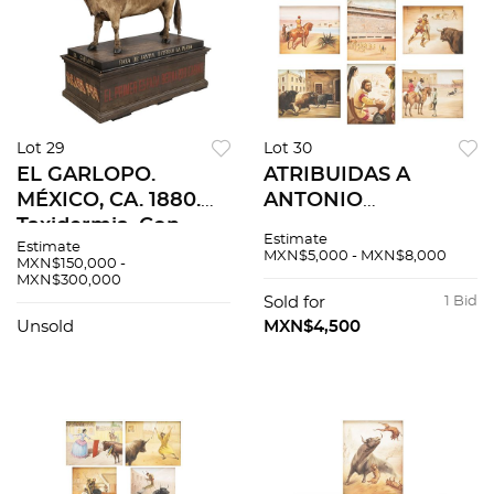
Lot 29
Lot 30
EL GARLOPO.
ATRIBUIDAS A
MÉXICO, CA. 1880.
ANTONIO
Taxidermia. Con
NAVARRETE.
Estimate
Estimate
base de madera
PINTURAS SOBRE
MXN$5,000 - MXN$8,000
MXN$150,000 -
referida.
LA HISTORIA DE LA
MXN$300,000
TAUROMAQUIA EN
Sold for
1 Bid
MÉXICO. 9 piezas
Unsold
MXN$4,500
totales.