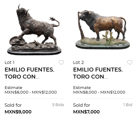
Lot 1
Lot 2
EMILIO FUENTES.
EMILIO FUENTES.
TORO CON
TORO CON
SOMBRERO
NOPALERA.
Estimate
Estimate
CHARRO. Fundición
Fundición en bronce
MXN$8,000 - MXN$12,000
MXN$8,000 - MXN$12,000
en bronce patinado
patinado y
con base de mármol.
policromado con
Sold for
5 Bids
Sold for
1 Bid
Firmada, fechada y
base de mármol.
MXN$9,000
MXN$7,000
seriada:
Firmada, fechada y
"Fuentes","2000"
seriada.