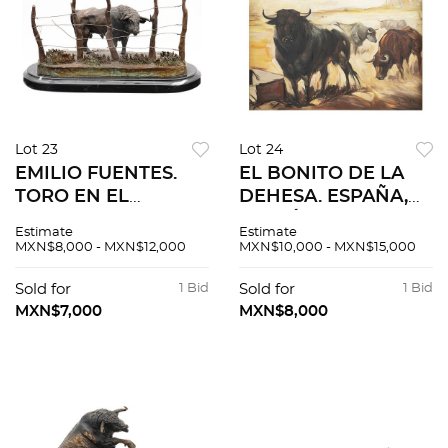
Lot 23
Lot 24
EMILIO FUENTES.
EL BONITO DE LA
TORO EN EL
DEHESA. ESPAÑA,
CERCADO. Fundición
S.XX. Óleo sobre tela.
Estimate
Estimate
en bronce patinado
Firmado "C Ruano
MXN$8,000 - MXN$12,000
MXN$10,000 - MXN$15,000
con base de mármol.
Llopis". Con leyenda
Firmada, fechada y
"El bonito de la
Sold for
1 Bid
Sold for
1 Bid
referida: "Fuentes,
dehesa". 38 x 30 cm.
MXN$7,000
MXN$8,000
1999, 1/1".