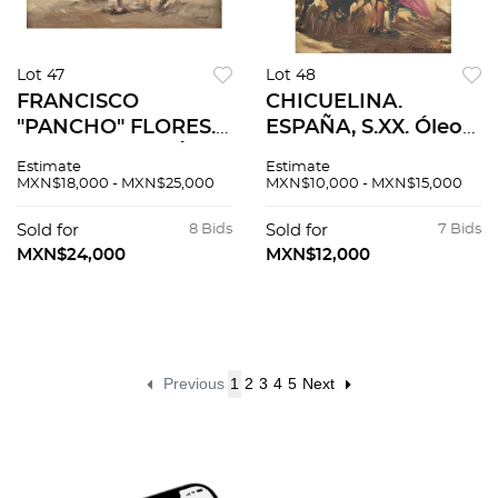
Lot 47
Lot 48
FRANCISCO
CHICUELINA.
"PANCHO" FLORES.
ESPAÑA, S.XX. Óleo
"CALESERINA". Óleo
sobre tela. Firmado
Estimate
Estimate
sobre tela. Firmado
"C Ruano Llopis". 43
MXN$18,000 - MXN$25,000
MXN$10,000 - MXN$15,000
"FLORES". 60 x 77
x 55 cm
cm.
Sold for
8 Bids
Sold for
7 Bids
MXN$24,000
MXN$12,000
Previous
1
2
3
4
5
Next