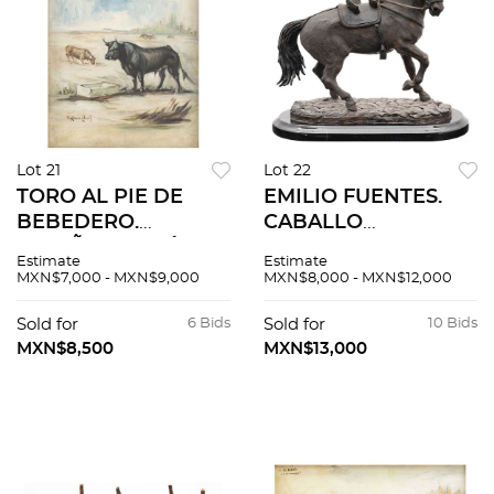
Lot 21
Lot 22
TORO AL PIE DE
EMILIO FUENTES.
BEBEDERO.
CABALLO
ESPAÑA, S.XX. Óleo
LLEVANDO SILLA DE
Estimate
Estimate
sobre tela. Firmado
MONTAR. Fundición
MXN$7,000 - MXN$9,000
MXN$8,000 - MXN$12,000
"C Ruano Llopis" 38.5
en bronce patinado
x 30 cm.
con base de mármol.
Sold for
6 Bids
Sold for
10 Bids
Firmada, fechada y
MXN$8,500
MXN$13,000
numerada.