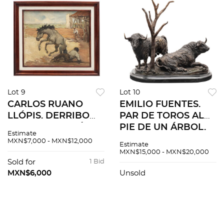
Lot 9
Lot 10
CARLOS RUANO
EMILIO FUENTES.
LLÓPIS. DERRIBO
PAR DE TOROS AL
DE UN JINETE. Óleo
PIE DE UN ÁRBOL.
Estimate
sobre tela. Firmado
Fundición en bronce
MXN$7,000 - MXN$12,000
Estimate
"C Ruano Llopis". 39
patinado con base
MXN$15,000 - MXN$20,000
x 47 cm.
de mármol. Firmada
Sold for
1 Bid
y seriada: "Fuentes,
MXN$6,000
Unsold
1/1".