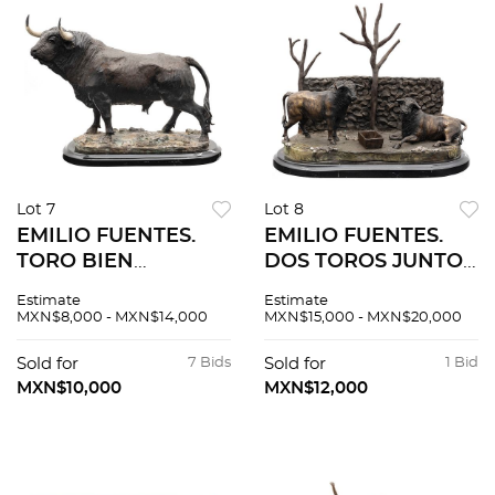
Lot 7
Lot 8
EMILIO FUENTES.
EMILIO FUENTES.
TORO BIEN
DOS TOROS JUNTO
ARMADO. Fundición
AL CERCADO.
Estimate
Estimate
en bronce patinado
Fundición en bronce
MXN$8,000 - MXN$14,000
MXN$15,000 - MXN$20,000
con base de mármol
patinado con base
Firmada, fechada y
de mármol. Firmada,
Sold for
7 Bids
Sold for
1 Bid
seriada.
fechada y numerada
MXN$10,000
MXN$12,000
en base.