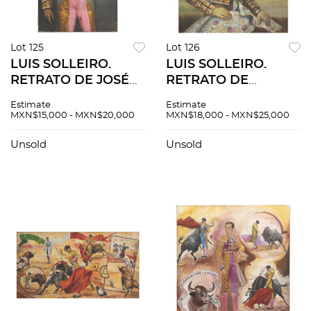
Lot 125
Lot 126
LUIS SOLLEIRO.
LUIS SOLLEIRO.
RETRATO DE JOSÉ
RETRATO DE
ANTONIO MORA "EL
"MIGUEL ANGEL
Estimate
Estimate
CHATO". Óleo sobre
GARCÍA EL GÜERO".
MXN$15,000 - MXN$20,000
MXN$18,000 - MXN$25,000
tela. Firmado "Luis
Óleo sobre tela.
Solleiro".
Firmado "Luis
Unsold
Unsold
Solleiro". 120 x 80
cm.