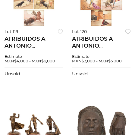
Lot 119
Lot 120
ATRIBUIDOS A
ATRIBUIDOS A
ANTONIO
ANTONIO
NAVARRETE.
NAVARRETE.
Estimate
Estimate
PINTURAS DE
PINTURAS DE
MXN$4,000 - MXN$6,000
MXN$3,000 - MXN$5,000
TOREROS Y
LANCES. Óleos sobre
SUERTES
tela. Firmados. 40 x
Unsold
Unsold
HISTÓRICOS. Óleos
50 cm. 4 piezas
sobre tela. Firmados.
totales.
6 piezas totales.