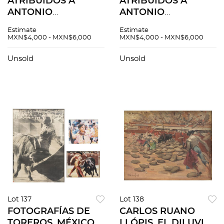
ATRIBUIDOS A
ATRIBUIDOS A
ANTONIO
ANTONIO
NAVARRETE.
NAVARRETE.
Estimate
Estimate
RETRATOS DE
RETRATOS DE
MXN$4,000 - MXN$6,000
MXN$4,000 - MXN$6,000
TOREROS
TOREROS
MEXICANOS Y
DECIMONÓNICOS.
Unsold
Unsold
ESPAÑOLES. Óleos
Óleos sobre tela.
sobre tela. Firmados.
Firmados. 6 piezas
7 piezas totales.
totales.
Lot 137
Lot 138
FOTOGRAFÍAS DE
CARLOS RUANO
TOREROS. MÉXICO Y
LLÓPIS. EL DILUVIO.