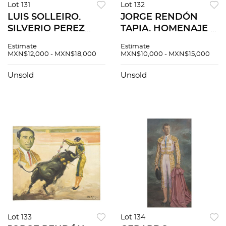
Lot 131
Lot 132
LUIS SOLLEIRO.
JORGE RENDÓN
SILVERIO PEREZ
TAPIA. HOMENAJE A
EJECUTANDO UN
MANUEL
Estimate
Estimate
"TRINCHERAZO".
"MANOLETE"
MXN$12,000 - MXN$18,000
MXN$10,000 - MXN$15,000
Óleo sobre tela.
RODRÍGUEZ. Óleo
Firmado "Luis
sobre tela. Firmado:
Unsold
Unsold
Solleiro". Dedicado
"JRendón Tapia". 50
por el torero. 80 x 60
x 80 cm.
cm
Lot 133
Lot 134