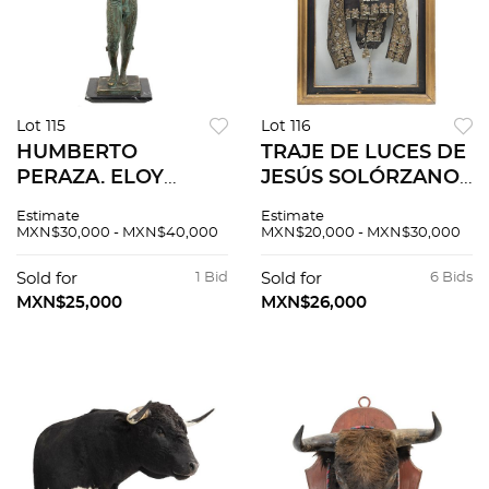
Lot 115
Lot 116
HUMBERTO
TRAJE DE LUCES DE
PERAZA. ELOY
JESÚS SOLÓRZANO
CAVAZOS EN
"EL REY DEL
Estimate
Estimate
TRIUNFO,
TEMPLE". MÉXICO,
MXN$30,000 - MXN$40,000
MXN$20,000 - MXN$30,000
MOSTRANDO LAS
CA.1930. En textil de
DOS OREJAS Y EL
seda color tabaco y
Sold for
1 Bid
Sold for
6 Bids
RABO. Fundición en
oro y bordados de
MXN$25,000
MXN$26,000
bronce patinado con
plata y oro.
base de mármol.
Firmada.