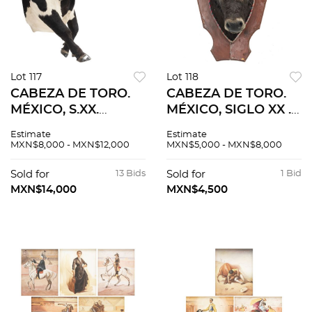
Lot 117
Lot 118
CABEZA DE TORO.
CABEZA DE TORO.
MÉXICO, S.XX.
MÉXICO, SIGLO XX .
Taxidermia. Toro en
Taxidermia. Incluye
Estimate
Estimate
actitud de galope.
banderillas. 98 x 60 x
MXN$8,000 - MXN$12,000
MXN$5,000 - MXN$8,000
115 x 130 x 110 cm
70 cm
Sold for
13 Bids
Sold for
1 Bid
MXN$14,000
MXN$4,500