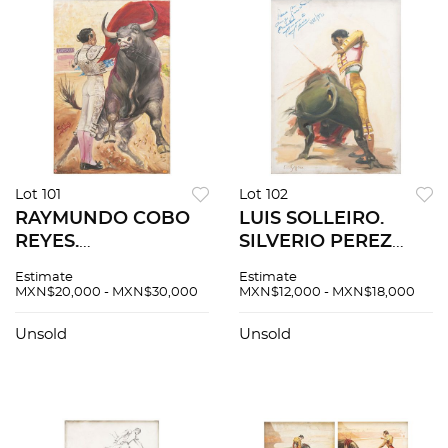
Lot 101
Lot 102
RAYMUNDO COBO
LUIS SOLLEIRO.
REYES.
SILVERIO PEREZ
"SANJUANERA"
EJECUTANDO UN
Estimate
Estimate
EJECUTADA POR
PASE CON LA MANO
MXN$20,000 - MXN$30,000
MXN$12,000 - MXN$18,000
LUIS PROCUNA.
DERECHA. Óleo
Óleo sobre tela.
sobre tela. Firmado
Unsold
Unsold
Firmado "Cobo". Con
"Luis Solleiro".
leyenda. 120 x 80 cm.
Dedicado por el
torero.