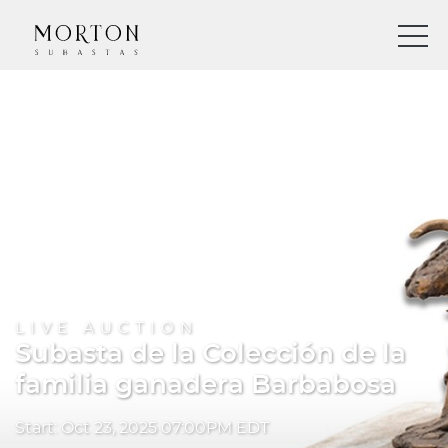
LIVE AUCTION
Subasta de la Colección de la
familia ganadera Barbabosa
Start: Oct 23, 2025 07:00PM EDT