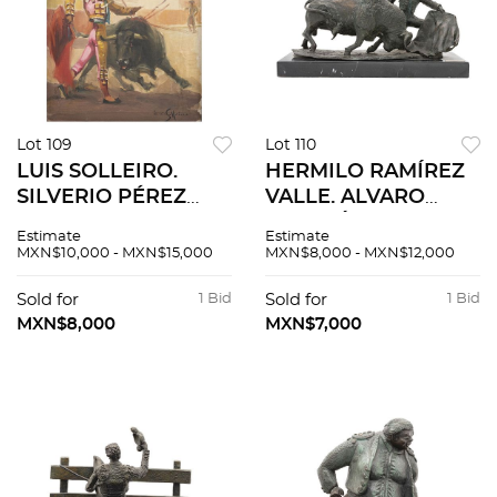
Lot 109
Lot 110
LUIS SOLLEIRO.
HERMILO RAMÍREZ
SILVERIO PÉREZ
VALLE. ALVARO
REALIZANDO UN
ALARCÓN. En
Estimate
Estimate
PASE DE LA FIRMA.
bronce patinado con
MXN$10,000 - MXN$15,000
MXN$8,000 - MXN$12,000
Óleo sobre tela.
base de mármol.
Firmado "Luis
Con placa de
Sold for
1 Bid
Sold for
1 Bid
Solleiro". Dedicado.
referencia del autor
MXN$8,000
MXN$7,000
50 x 50 cm.
y nombre del torero.