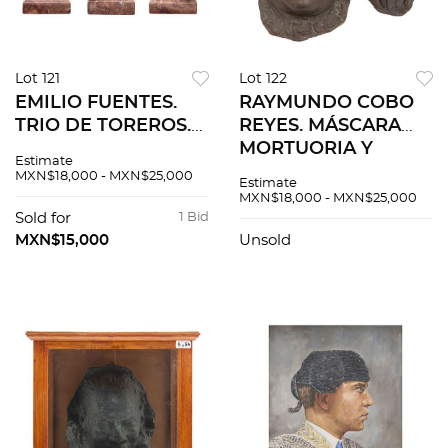
Lot 121
Lot 122
EMILIO FUENTES.
RAYMUNDO COBO
TRIO DE TOREROS.
REYES. MÁSCARA
Fundiciones en
MORTUORIA Y
Estimate
bronce patinado con
MANO DE "PEPE"
MXN$18,000 - MXN$25,000
Estimate
bases de mármol.
ORTIZ. Fundiciones
MXN$18,000 - MXN$25,000
Firmados, fechados
en bronce patinado.
Sold for
1 Bid
y seriados.
Firmada, fechada y
MXN$15,000
Unsold
referida. 2 piezas.