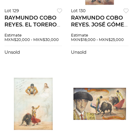
Lot 129
Lot 130
RAYMUNDO COBO
RAYMUNDO COBO
REYES. EL TORERO
REYES. JOSÉ GÓMEZ
RODOLFO GAONA.
ORTEGA, "GALLITO"
Estimate
Estimate
Óleo sobre tela.
O "JOSELITO". Óleo
MXN$20,000 - MXN$30,000
MXN$18,000 - MXN$25,000
Firmado y fechado
sobre tela. Firmada
"Cobo 71” Con
"Cobo México" Con
Unsold
Unsold
insipción. 151 x 200
leyenda. 120 x 177
cm.
cm.