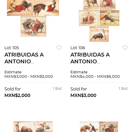
Lot 105
Lot 106
ATRIBUIDAS A
ATRIBUIDAS A
ANTONIO
ANTONIO
NAVARRETE.
NAVARRETE.
Estimate
Estimate
PINTURAS DE
PINTURAS DE
MXN$3,000 - MXN$5,000
MXN$4,000 - MXN$6,000
SUERTES, PASES Y
SUERTES, PASES Y
BANDERILLAS.
BANDERILLAS.
Sold for
1 Bid
Sold for
1 Bid
Óleos sobre tela.
Óleos sobre tela.
MXN$2,000
MXN$3,000
Firmados. 3 piezas
Firmados. 5 piezas
totales.
totales.