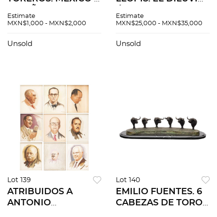
ESPAÑA, S.XX. Una
Óleo sobre tela.
Estimate
Estimate
fotografía en blanco
Firmado "C Ruano
MXN$1,000 - MXN$2,000
MXN$25,000 - MXN$35,000
y negro, dos a color.
Llopis EL DILUVIO"
Una con orejas y
Con placa referida.
Unsold
Unsold
rabo. 3 piezas
41 x 51 cm.
totales.
Lot 139
Lot 140
ATRIBUIDOS A
EMILIO FUENTES. 6
ANTONIO
CABEZAS DE TORO
NAVARRETE.
EN MEDIO ARCO.