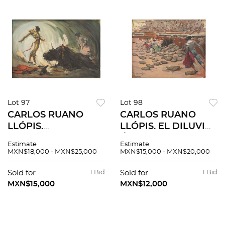
Lot 97
Lot 98
CARLOS RUANO
CARLOS RUANO
LLÓPIS.
LLÓPIS. EL DILUVIO.
FORMIDABLE
Óleo sobre tela.
Estimate
Estimate
ESTOCONAZO. Óleo
Firmado "C Ruano
MXN$18,000 - MXN$25,000
MXN$15,000 - MXN$20,000
sobre tela. Firmado
Llopis". Con leyenda
"C Ruano Llopis" Con
"EL DILUVIO". 40 x
Sold for
1 Bid
Sold for
1 Bid
leyenda:
50 cm.
MXN$15,000
MXN$12,000
"FORMIDABLE
ESTOCONAZO".