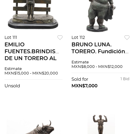
Lot 111
Lot 112
EMILIO
BRUNO LUNA.
FUENTES.BRINDIS
TORERO. Fundición
DE UN TORERO AL
en bronce patinado.
Estimate
PIE DE UN
Firmada y seriada
MXN$8,000 - MXN$12,000
Estimate
BURLADERO.
"Bruno Luna",
MXN$15,000 - MXN$20,000
Fundición en bronce
XVI/XXX.
Sold for
1 Bid
patinado con base
Unsold
MXN$7,000
de mármol. Firmada,
fechada y seriada