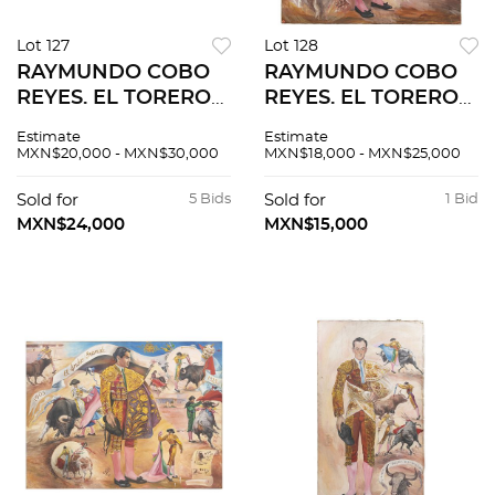
Lot 127
Lot 128
RAYMUNDO COBO
RAYMUNDO COBO
REYES. EL TORERO
REYES. EL TORERO
CARLOS ARRUZA.
MANUEL
Estimate
Estimate
Óleo sobre tela.
RODRÍGUEZ,
MXN$20,000 - MXN$30,000
MXN$18,000 - MXN$25,000
Firmado y fechado
"MANOLETE”. Óleo
"Cobo 1967 XII-MEX."
sobre tela Firmado
Sold for
5 Bids
Sold for
1 Bid
200 x 110 cm.
"Cobo”. 157.5 x 148
MXN$24,000
MXN$15,000
cm.