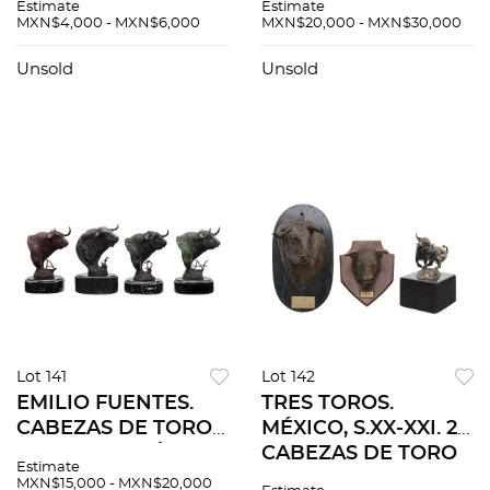
Estimate
Estimate
PINTURAS DE
Fundición en bronce
MXN$4,000 - MXN$6,000
MXN$20,000 - MXN$30,000
PERIODISTAS DE
patinado con base
TAUROMAQUIA.
de mármol. Firmada,
Unsold
Unsold
Óleos sobre tela.
fechada y seriada.
Firmados. 9 piezas
totales.
Lot 141
Lot 142
EMILIO FUENTES.
TRES TOROS.
CABEZAS DE TOROS
MÉXICO, S.XX-XXI. 2
DE GANADERÍAS
CABEZAS DE TORO
Estimate
BARBABOSA.
de HUMBERTO
MXN$15,000 - MXN$20,000