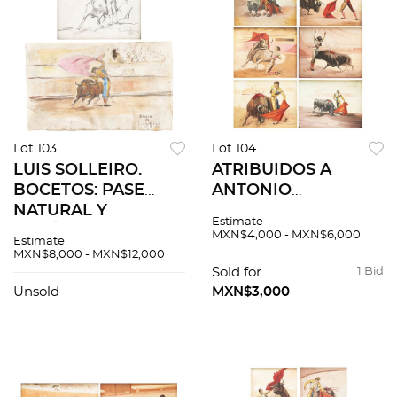
Lot 103
Lot 104
LUIS SOLLEIRO.
ATRIBUIDOS A
BOCETOS: PASE
ANTONIO
NATURAL Y
NAVARRETE.
Estimate
VERÓNICA.
PINTURAS DE
MXN$4,000 - MXN$6,000
Estimate
Firmados. 2 piezas
SUERTES, PASES Y
MXN$8,000 - MXN$12,000
totales.
BANDERILLAS.
Sold for
1 Bid
Óleos sobre tela.
Unsold
MXN$3,000
Firmados. 6 piezas
totales.