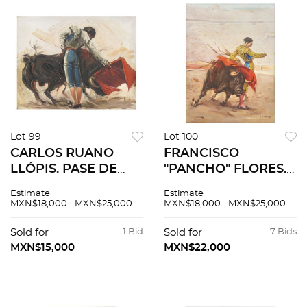
Lot 99
Lot 100
CARLOS RUANO
FRANCISCO
LLÓPIS. PASE DE
"PANCHO" FLORES.
MULETA FERMIN
PASE CAMBIADO
Estimate
Estimate
ESPINOSA
POR LA ESPADA.
MXN$18,000 - MXN$25,000
MXN$18,000 - MXN$25,000
"ARMILLITA". Óleo
Óleo sobre tela.
sobre tela. Firmado
Firmado "FLORES".
Sold for
1 Bid
Sold for
7 Bids
"C Ruano Llopis". 41 x
81 x 60 cm.
MXN$15,000
MXN$22,000
52 cm.