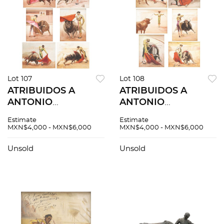
Lot 107
Lot 108
ATRIBUIDOS A
ATRIBUIDOS A
ANTONIO
ANTONIO
NAVARRETE.
NAVARRETE.
Estimate
Estimate
PINTURAS DE
PINTURAS DE
MXN$4,000 - MXN$6,000
MXN$4,000 - MXN$6,000
SUERTES, PASES Y
SUERTES, PASES Y
BANDERILLAS.
BANDERILLAS.
Unsold
Unsold
Óleos sobre tela.
Óleos sobre tela.
Firmados. 6 piezas
Firmados. 6 piezas
totales.
totales.