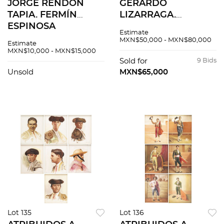
JORGE RENDÓN
GERARDO
TAPIA. FERMÍN
LIZARRAGA.
ESPINOSA
MANUEL
Estimate
"ARMILLITA CHICO".
RODRÍGUEZ
MXN$50,000 - MXN$80,000
Estimate
Óleo sobre tela.
"MANOLETE". Óleo
MXN$10,000 - MXN$15,000
Firmado "Rendón
sobre tela. Firmada
Sold for
9 Bids
Tapia". 60 x 70 cm.
"Lizarraga". 180 x 90
Unsold
MXN$65,000
cm.
Lot 135
Lot 136