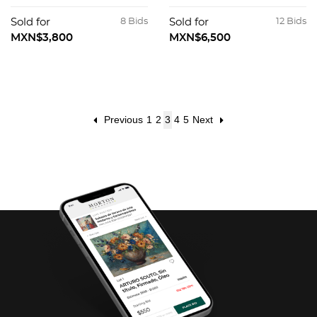
GANADEROS. Óleos
hierro de ganaderia.
sobre tela. Firmados.
23 piezas totales.
Sold for
8 Bids
Sold for
12 Bids
4 piezas totales.
MXN$3,800
MXN$6,500
Previous
1
2
3
4
5
Next