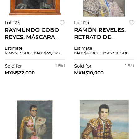
Lot 123
Lot 124
RAYMUNDO COBO
RAMÓN REVELES.
REYES. MÁSCARA
RETRATO DE
MORTUORIA Y
RODOLFO GAONA
Estimate
Estimate
MANOS DE "CALIFA
JIMÉNEZ. Óleo sobre
MXN$25,000 - MXN$35,000
MXN$12,000 - MXN$18,000
DE LEÓN" RODOLFO
tela. Firmado
GAONA. Fundiciones
"Reveles". 60 x 45
Sold for
1 Bid
Sold for
1 Bid
en bronce. Firmadas
cm.
MXN$22,000
MXN$10,000
y referidas.