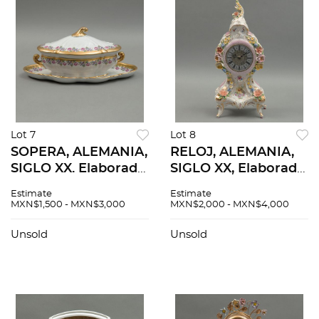
Lot 7
Lot 8
SOPERA, ALEMANIA,
RELOJ, ALEMANIA,
SIGLO XX. Elaborada
SIGLO XX, Elaborado
en porcelana
en porcelana
Estimate
Estimate
policromada. Sellado
policromada. Sellado
MXN$1,500 - MXN$3,000
MXN$2,000 - MXN$4,000
Bavaria. Decoración
inferior. Decoración
floral en tonos rosa,
floral en relieve.
Unsold
Unsold
lila y esmalte dorado
Carátula circular.