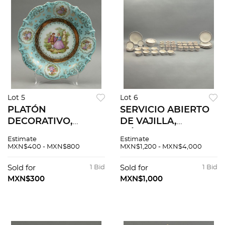
Lot 5
Lot 6
PLATÓN
SERVICIO ABIERTO
DECORATIVO,
DE VAJILLA,
ALEMANIA, SIGLO
MÉXICO, SIGLO XX.
Estimate
Estimate
XX. Elaborado en
Elaborada en
MXN$400 - MXN$800
MXN$1,200 - MXN$4,000
porcelana. Sellado
cerámica
Bavaria. Decoración
policromada. Sellada
Sold for
1 Bid
Sold for
1 Bid
con escena galante.
inferior Guevara
MXN$300
MXN$1,000
Puebla. 48 piezas.