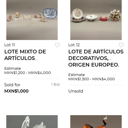
Lot 11
Lot 12
LOTE MIXTO DE
LOTE DE ARTÍCULOS
ARTÍCULOS
DECORATIVOS,
DECORATIVOS Y
ORIGEN EUROPEO.
Estimate
PARA MESA, ORIGEN
SIGLO XX.
MXN$1,200 - MXN$4,000
Estimate
EUROPEO, SIGLO XX.
Elaborados en
MXN$1,500 - MXN$4,000
Elaborados en
porcelana
Sold for
1 Bid
porcelana
policromada.
MXN$1,000
Unsold
policromada. 12
Diferentes sellos. 6
piezas.
piezas.