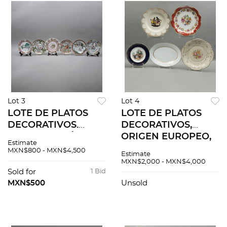
Lot 3
Lot 4
LOTE DE PLATOS
LOTE DE PLATOS
DECORATIVOS.
DECORATIVOS,
CHINA Y JAPÓN,
ORIGEN EUROPEO,
Estimate
SXX. Elaborados en
SIGLO XX,
MXN$800 - MXN$4,500
Estimate
porcelana
Elaborados en
MXN$2,000 - MXN$4,000
policromada.
porcelana
Sold for
1 Bid
Decorados con
policromada.
MXN$500
Unsold
esmalte dorado,
Diferentes sellos. 5
escenas. 6 pz
pzas.