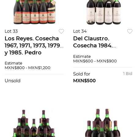
Lot 33
Lot 34
Los Reyes. Cosecha
Del Claustro.
1967, 1971, 1973, 1979
Cosecha 1984.
y 1985. Pedro
Aguascalientes.
Estimate
Domecq. México.
México. Piezas: 9 En
MXN$600 - MXN$900
Estimate
Piezas: 10. En
presentación de 750
MXN$800 - MXN$1,200
presentación de 750
ml.
Sold for
1 Bid
ml.
Unsold
MXN$500