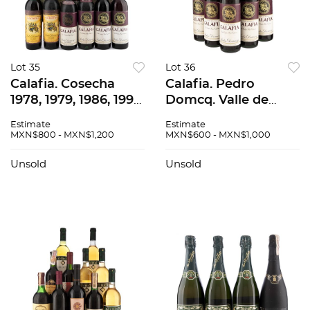
Lot 35
Lot 36
Calafia. Cosecha
Calafia. Pedro
1978, 1979, 1986, 1992.
Domcq. Valle de
Pedro Domcq.
Guadalupe. México.
Estimate
Estimate
Piezas: 13. En
Piezas: 7. En
MXN$800 - MXN$1,200
MXN$600 - MXN$1,000
presentación de 750
presentación de 750
ml.
ml.
Unsold
Unsold