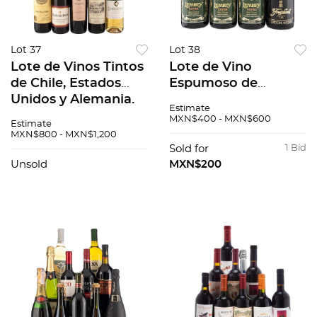
Lot 37
Lot 38
Lote de Vinos Tintos
Lote de Vino
de Chile, Estados
Espumoso de
Unidos y Alemania.
México y España.
Estimate
Planella. En
Freixenet. Lembey.
MXN$400 - MXN$600
Estimate
presentaciones de
En presentaciones
MXN$800 - MXN$1,200
750 ml. Total de
de 750 ml. Total de
Sold for
1 Bid
piezas: 11.
piezas: 4.
Unsold
MXN$200