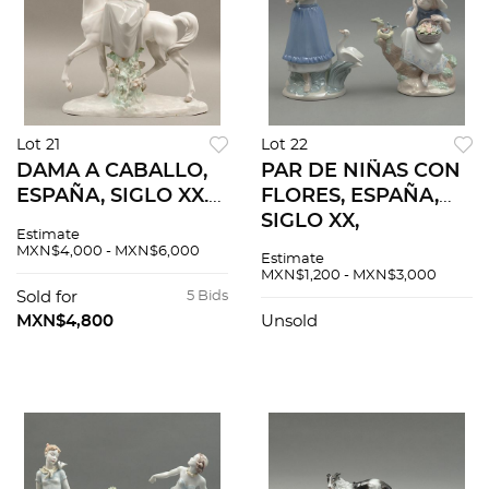
Lot 21
Lot 22
DAMA A CABALLO,
PAR DE NIÑAS CON
ESPAÑA, SIGLO XX.
FLORES, ESPAÑA,
Elaborado en
SIGLO XX,
Estimate
porcelana
Elaboradas en
MXN$4,000 - MXN$6,000
Estimate
policromada. Sellada
porcelana
MXN$1,200 - MXN$3,000
Lladró. Acabado
policromada.
Sold for
5 Bids
brillante.
Selladas Nadal.
MXN$4,800
Unsold
Acabado brillante. 2
pzas.