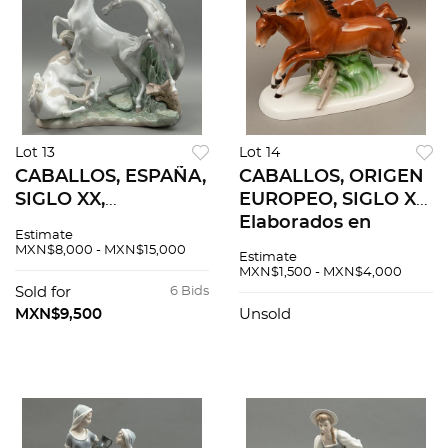
Lot 13
Lot 14
CABALLOS, ESPAÑA,
CABALLOS, ORIGEN
SIGLO XX,
EUROPEO, SIGLO XX.
Elaborados en
Elaborados en
Estimate
porcelana
porcelana
MXN$8,000 - MXN$15,000
Estimate
policromada.
policromada.
MXN$1,500 - MXN$4,000
Sellados Lladró.
Acabado brillante.
Sold for
6 Bids
Acabado brillante.
Sellado ilegible.
MXN$9,500
Unsold
45 cm de altura.