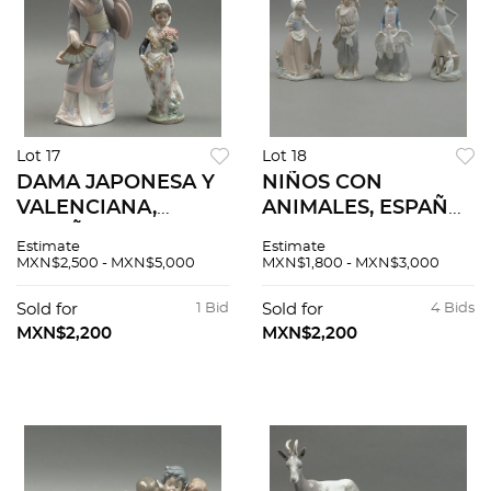
Lot 17
Lot 18
DAMA JAPONESA Y
NIÑOS CON
VALENCIANA,
ANIMALES, ESPAÑA,
ESPAÑA, SIGLO XX,
SIGLO XX,
Estimate
Estimate
Elaboradas en
Elaborados en
MXN$2,500 - MXN$5,000
MXN$1,800 - MXN$3,000
porcelana
porcelana
policromada.
policromada.
Sold for
1 Bid
Sold for
4 Bids
Selladas Lladró.
Sellados Nao y
MXN$2,200
MXN$2,200
Acabado brillante. 2
Lladró. Piezas: 4
pzas.