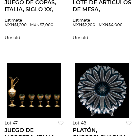
JUEGO DE COPAS,
LOTE DE ARTÍCULOS
ITALIA, SIGLO XX,
DE MESA,
Elaboradas en cristal
CHECOSLOVAQUIA,
Estimate
Estimate
transparente.
SIGLO XX,
MXN$1,200 - MXN$3,000
MXN$2,200 - MXN$4,000
Decoración facetada
Elaborados en cristal
y fuste diamantado.
transparente.
Unsold
Unsold
Piezas: 5
Decoración
facetada. Consta de
6 pzas.
Lot 47
Lot 48
JUEGO DE
PLATÓN,