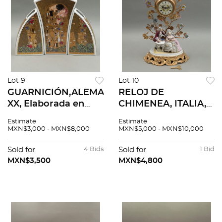
Lot 9
Lot 10
GUARNICIÓN,ALEMANIA,SIGLO
RELOJ DE
XX, Elaborada en
CHIMENEA, ITALIA,
porcelana. Sellada
SIGLO XX. Elaborado
Estimate
Estimate
Goebel. Decorada
en porcelana
MXN$3,000 - MXN$8,000
MXN$5,000 - MXN$10,000
con El beso y
policromada y metal
Retrato de Adele
dorado. Sellado
Sold for
4 Bids
Sold for
1 Bid
Bloch-Bauer de
Capodimonte.
MXN$3,500
MXN$4,800
Klimt.