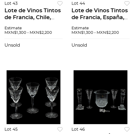
Lot 43
Lot 44
Lote de Vinos Tintos
Lote de Vinos Tintos
de Francia, Chile,
de Francia, España,
Argentina y España.
Argentina y Chile.
Estimate
Estimate
Cune. Enate. En
Cune. Enate. En
MXN$1,300 - MXN$2,200
MXN$1,300 - MXN$2,200
presentaciones de
presentaciones de
750 ml. Total de
750 ml. Total de
Unsold
Unsold
piezas: 10.
piezas: 10.
Lot 45
Lot 46