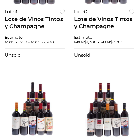
Lot 41
Lot 42
Lote de Vinos Tintos
Lote de Vinos Tintos
y Champagne.
y Champagne.
Kaiken Estate.
Kaiken Estate.
Estimate
Estimate
Montes. Cune. En
Montes. Cune. En
MXN$1,300 - MXN$2,200
MXN$1,300 - MXN$2,200
presentaciones de
presentaciones de
200 ml. y 750 ml.
200 ml. y 750 ml.
Unsold
Unsold
Total de piezas: 10.
Total de piezas: 10.