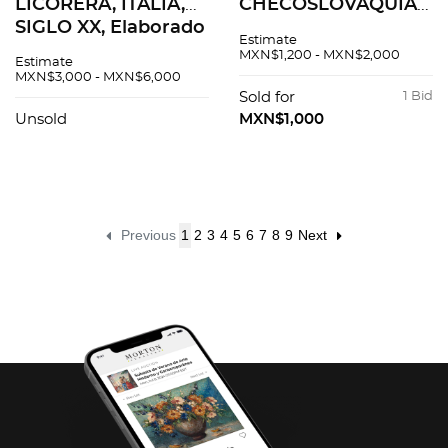
LICORERA, ITALIA,
CHECOSLOVAQUIA,
SIGLO XX, Elaborado
SIGLO XX. Elaborado
Estimate
en cristal de Murano
en cristal de
MXN$1,200 - MXN$2,000
Estimate
color verde, detalles
Bohemia color verde
MXN$3,000 - MXN$6,000
florales en relieve y
azulado. Decoración
Sold for
1 Bid
esmalte dorado. 6
facetada y orgánica.
Unsold
MXN$1,000
pzas.
Diseño circular.
Previous
1
2
3
4
5
6
7
8
9
Next