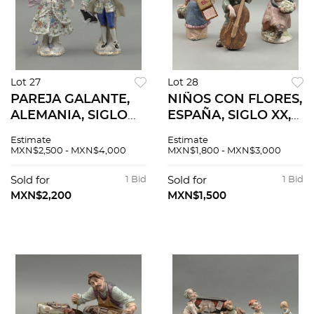
Lot 27
Lot 28
PAREJA GALANTE,
NIÑOS CON FLORES,
ALEMANIA, SIGLO
ESPAÑA, SIGLO XX,
XX. Elaborada en
Elaborados en
Estimate
Estimate
porcelana
porcelana
MXN$2,500 - MXN$4,000
MXN$1,800 - MXN$3,000
policromada. Sellada
policromada. Sellada
Voigt Bros. Detalles
Nadal. Acabado gres
Sold for
1 Bid
Sold for
1 Bid
en relieve y esmalte
tipo terracota. 3
MXN$2,200
MXN$1,500
dorado.
pzas.