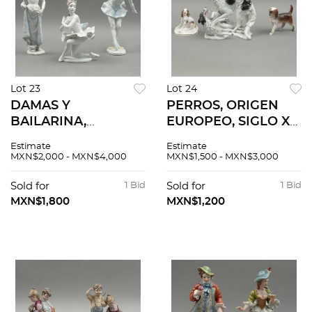
Lot 23
Lot 24
DAMAS Y
PERROS, ORIGEN
BAILARINA,
EUROPEO, SIGLO XX,
ALEMANIA, SIGLO
Elaborados en
Estimate
Estimate
XX. Elaboradas en
porcelana
MXN$2,000 - MXN$4,000
MXN$1,500 - MXN$3,000
porcelana
policromada.
policromada.
Sellados Royal
Sold for
1 Bid
Sold for
1 Bid
Selladas Rosenthal.
Worcester,
MXN$1,800
MXN$1,200
Acabado gres y
Rosenthal y otro.
brillante. 3 piezas.
Piezas: 3