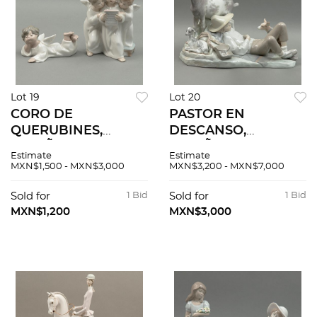
Lot 19
Lot 20
CORO DE
PASTOR EN
QUERUBINES,
DESCANSO,
ESPAÑA, SIGLO XX,
ESPAÑA, SIGLO XX,
Estimate
Estimate
Elaborados en
Elaborado en
MXN$1,500 - MXN$3,000
MXN$3,200 - MXN$7,000
porcelana
porcelana
policromada.
policromada. Sellado
Sold for
1 Bid
Sold for
1 Bid
Sellados Lladró.
Lladró. Acabado
MXN$1,200
MXN$3,000
Acabado brillante. 2
brillante.
pzas.