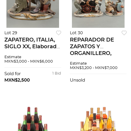
Lot 29
Lot 30
ZAPATERO, ITALIA,
REPARADOR DE
SIGLO XX, Elaborado
ZAPATOS Y
en porcelana
ORGANILLERO,
Estimate
policromada. Sellado
ITALIA, SIGLO XX,
MXN$3,000 - MXN$6,000
Estimate
Kings. Acabado gres.
Elaborados en
MXN$3,200 - MXN$7,000
Firmado B. Merli.
porcelana
Sold for
1 Bid
policromada. Tipo
MXN$2,500
Unsold
Capodimonte.
Acabado gres. 2
pzas.