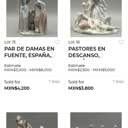
Lot 15
Lot 16
PAR DE DAMAS EN
PASTORES EN
FUENTE, ESPAÑA,
DESCANSO,
SIGLO XX, Elaborado
ESPAÑA, SIGLO XX,
Estimate
Estimate
en porcelana
Elaborado en
MXN$3,000 - MXN$6,000
MXN$2,500 - MXN$5,000
policromada. Sellada
porcelana
Lladró. Acabado
policromada. Sellada
Sold for
7 Bids
Sold for
7 Bids
brillante.
Lladró. Acabado
MXN$4,200
MXN$3,800
brillante.