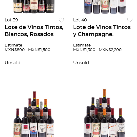
Lot 39
Lot 40
Lote de Vinos Tintos,
Lote de Vinos Tintos
Blancos, Rosados
y Champagne.
Espumosos y
Champagne Pop.
Estimate
Estimate
Generosos de
Cune. Montes. En
MXN$800 - MXN$1,500
MXN$1,300 - MXN$2,200
España, Francia,
presentaciones de
Chile, Estados
200 ml. y 750 ml.
Unsold
Unsold
Unidos y México.
Total de piezas: 10.
Total de piezas: 11.