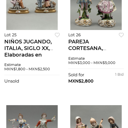
Lot 25
Lot 26
NIÑOS JUGANDO,
PAREJA
ITALIA, SIGLO XX,
CORTESANA,
Elaboradas en
ALEMANIA, SIGLO
Estimate
porcelana
XX, Elaboradas en
MXN$3,000 - MXN$5,000
Estimate
policromada.
porcelana
MXN$1,800 - MXN$2,500
Selladas
policromada. Sellada
Sold for
1 Bid
Capodimonte.
Martha Budich
Unsold
MXN$2,800
Acabado gres. 2
Dresden. Acabado
piezas.
brillante.