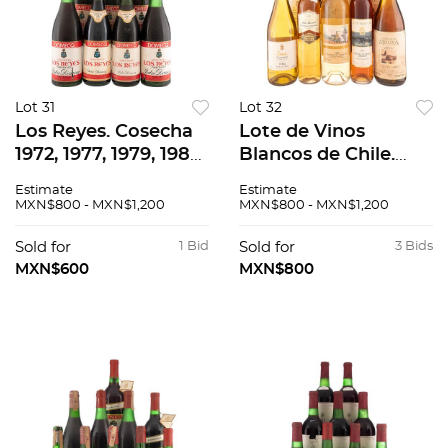
Lot 31
Lot 32
Los Reyes. Cosecha
Lote de Vinos
1972, 1977, 1979, 1980,
Blancos de Chile.
1985 y 1994. Pedro
Castillo de Molina.
Estimate
Estimate
Domecq. México.
En presentaciones
MXN$800 - MXN$1,200
MXN$800 - MXN$1,200
Piezas: 9 En
de 375 ml. y 750 ml.
presentación de 750
Total de piezas: 12.
Sold for
1 Bid
Sold for
3 Bids
ml.
MXN$600
MXN$800