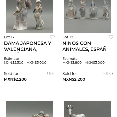
Lot 17
Lot 18
DAMA JAPONESA Y
NIÑOS CON
VALENCIANA,
ANIMALES, ESPAÑA,
ESPAÑA, SIGLO XX,
SIGLO XX,
Estimate
Estimate
Elaboradas en
Elaborados en
MXN$2,500 - MXN$5,000
MXN$1,800 - MXN$3,000
porcelana
porcelana
policromada.
policromada.
Sold for
1 Bid
Sold for
4 Bids
Selladas Lladró.
Sellados Nao y
MXN$2,200
MXN$2,200
Acabado brillante. 2
Lladró. Piezas: 4
pzas.