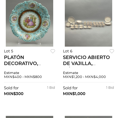
Lot 5
Lot 6
PLATÓN
SERVICIO ABIERTO
DECORATIVO,
DE VAJILLA,
ALEMANIA, SIGLO
MÉXICO, SIGLO XX.
Estimate
Estimate
XX. Elaborado en
Elaborada en
MXN$400 - MXN$800
MXN$1,200 - MXN$4,000
porcelana. Sellado
cerámica
Bavaria. Decoración
policromada. Sellada
Sold for
1 Bid
Sold for
1 Bid
con escena galante.
inferior Guevara
MXN$300
MXN$1,000
Puebla. 48 piezas.