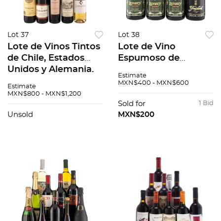
Lot 37
Lot 38
Lote de Vinos Tintos
Lote de Vino
de Chile, Estados
Espumoso de
Unidos y Alemania.
México y España.
Estimate
Planella. En
Freixenet. Lembey.
MXN$400 - MXN$600
Estimate
presentaciones de
En presentaciones
MXN$800 - MXN$1,200
750 ml. Total de
de 750 ml. Total de
Sold for
1 Bid
piezas: 11.
piezas: 4.
Unsold
MXN$200