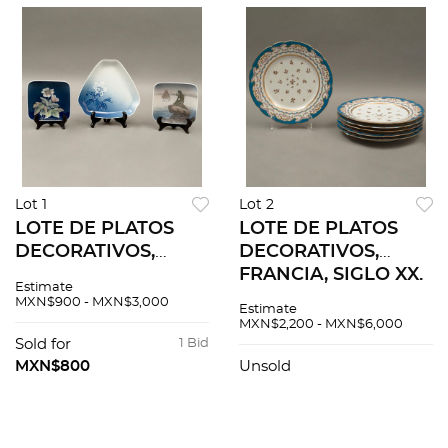
Lot 1
Lot 2
LOTE DE PLATOS
LOTE DE PLATOS
DECORATIVOS,
DECORATIVOS,
DINAMARCA, SIGLO
FRANCIA, SIGLO XX.
Estimate
XX. Elaborados en
Elaborados en
MXN$900 - MXN$3,000
Estimate
porcelana
porcelana
MXN$2,200 - MXN$6,000
policromada.
policromada.
Sold for
1 Bid
Sellados Royal
Sellados casi
MXN$800
Unsold
Copenhagen. 3
ilegibles Sevrés. 6
piezas.
piezas.