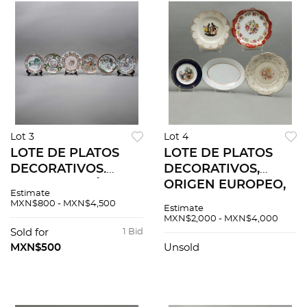
Lot 3
Lot 4
LOTE DE PLATOS
LOTE DE PLATOS
DECORATIVOS.
DECORATIVOS,
CHINA Y JAPÓN,
ORIGEN EUROPEO,
Estimate
SXX. Elaborados en
SIGLO XX,
MXN$800 - MXN$4,500
Estimate
porcelana
Elaborados en
MXN$2,000 - MXN$4,000
policromada.
porcelana
Sold for
1 Bid
Decorados con
policromada.
MXN$500
Unsold
esmalte dorado,
Diferentes sellos. 5
escenas. 6 pz
pzas.