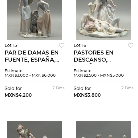
Lot 15
Lot 16
PAR DE DAMAS EN
PASTORES EN
FUENTE, ESPAÑA,
DESCANSO,
SIGLO XX, Elaborado
ESPAÑA, SIGLO XX,
Estimate
Estimate
en porcelana
Elaborado en
MXN$3,000 - MXN$6,000
MXN$2,500 - MXN$5,000
policromada. Sellada
porcelana
Lladró. Acabado
policromada. Sellada
Sold for
7 Bids
Sold for
7 Bids
brillante.
Lladró. Acabado
MXN$4,200
MXN$3,800
brillante.