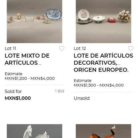
Lot 11
Lot 12
LOTE MIXTO DE
LOTE DE ARTÍCULOS
ARTÍCULOS
DECORATIVOS,
DECORATIVOS Y
ORIGEN EUROPEO.
Estimate
PARA MESA, ORIGEN
SIGLO XX.
MXN$1,200 - MXN$4,000
Estimate
EUROPEO, SIGLO XX.
Elaborados en
MXN$1,500 - MXN$4,000
Elaborados en
porcelana
Sold for
1 Bid
porcelana
policromada.
MXN$1,000
Unsold
policromada. 12
Diferentes sellos. 6
piezas.
piezas.