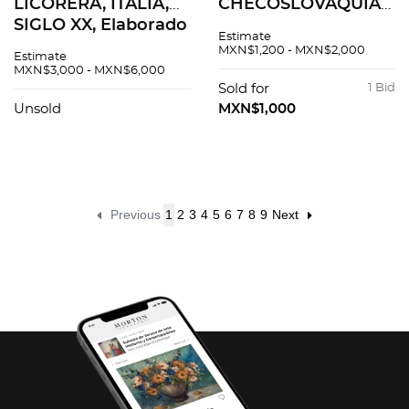
LICORERA, ITALIA,
CHECOSLOVAQUIA,
SIGLO XX, Elaborado
SIGLO XX. Elaborado
Estimate
en cristal de Murano
en cristal de
MXN$1,200 - MXN$2,000
Estimate
color verde, detalles
Bohemia color verde
MXN$3,000 - MXN$6,000
florales en relieve y
azulado. Decoración
Sold for
1 Bid
esmalte dorado. 6
facetada y orgánica.
Unsold
MXN$1,000
pzas.
Diseño circular.
Previous
1
2
3
4
5
6
7
8
9
Next