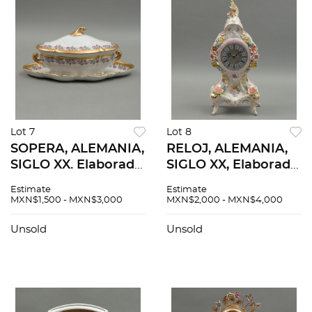
Lot 7
Lot 8
SOPERA, ALEMANIA,
RELOJ, ALEMANIA,
SIGLO XX. Elaborada
SIGLO XX, Elaborado
en porcelana
en porcelana
Estimate
Estimate
policromada. Sellado
policromada. Sellado
MXN$1,500 - MXN$3,000
MXN$2,000 - MXN$4,000
Bavaria. Decoración
inferior. Decoración
floral en tonos rosa,
floral en relieve.
Unsold
Unsold
lila y esmalte dorado
Carátula circular.