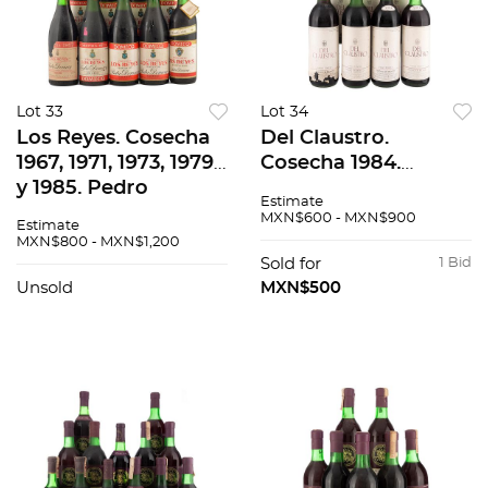
Lot 33
Lot 34
Los Reyes. Cosecha
Del Claustro.
1967, 1971, 1973, 1979
Cosecha 1984.
y 1985. Pedro
Aguascalientes.
Estimate
Domecq. México.
México. Piezas: 9 En
MXN$600 - MXN$900
Estimate
Piezas: 10. En
presentación de 750
MXN$800 - MXN$1,200
presentación de 750
ml.
Sold for
1 Bid
ml.
Unsold
MXN$500