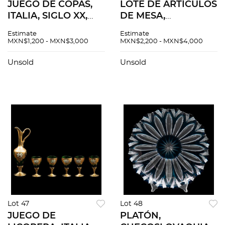
JUEGO DE COPAS,
LOTE DE ARTÍCULOS
ITALIA, SIGLO XX,
DE MESA,
Elaboradas en cristal
CHECOSLOVAQUIA,
Estimate
Estimate
transparente.
SIGLO XX,
MXN$1,200 - MXN$3,000
MXN$2,200 - MXN$4,000
Decoración facetada
Elaborados en cristal
y fuste diamantado.
transparente.
Unsold
Unsold
Piezas: 5
Decoración
facetada. Consta de
6 pzas.
Lot 47
Lot 48
JUEGO DE
PLATÓN,