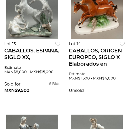
Lot 13
Lot 14
CABALLOS, ESPAÑA,
CABALLOS, ORIGEN
SIGLO XX,
EUROPEO, SIGLO XX.
Elaborados en
Elaborados en
Estimate
porcelana
porcelana
MXN$8,000 - MXN$15,000
Estimate
policromada.
policromada.
MXN$1,500 - MXN$4,000
Sellados Lladró.
Acabado brillante.
Sold for
6 Bids
Acabado brillante.
Sellado ilegible.
MXN$9,500
Unsold
45 cm de altura.