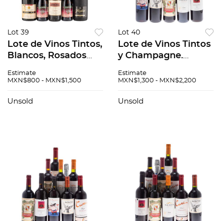
Lot 39
Lot 40
Lote de Vinos Tintos,
Lote de Vinos Tintos
Blancos, Rosados
y Champagne.
Espumosos y
Champagne Pop.
Estimate
Estimate
Generosos de
Cune. Montes. En
MXN$800 - MXN$1,500
MXN$1,300 - MXN$2,200
España, Francia,
presentaciones de
Chile, Estados
200 ml. y 750 ml.
Unsold
Unsold
Unidos y México.
Total de piezas: 10.
Total de piezas: 11.