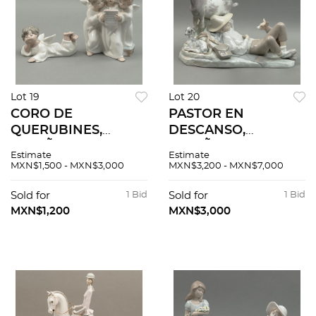
Lot 19
Lot 20
CORO DE
PASTOR EN
QUERUBINES,
DESCANSO,
ESPAÑA, SIGLO XX,
ESPAÑA, SIGLO XX,
Estimate
Estimate
Elaborados en
Elaborado en
MXN$1,500 - MXN$3,000
MXN$3,200 - MXN$7,000
porcelana
porcelana
policromada.
policromada. Sellado
Sold for
1 Bid
Sold for
1 Bid
Sellados Lladró.
Lladró. Acabado
MXN$1,200
MXN$3,000
Acabado brillante. 2
brillante.
pzas.