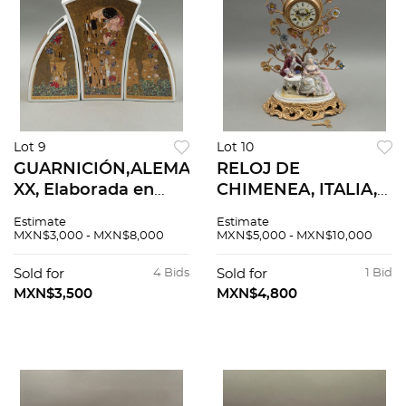
Lot 9
Lot 10
GUARNICIÓN,ALEMANIA,SIGLO
RELOJ DE
XX, Elaborada en
CHIMENEA, ITALIA,
porcelana. Sellada
SIGLO XX. Elaborado
Estimate
Estimate
Goebel. Decorada
en porcelana
MXN$3,000 - MXN$8,000
MXN$5,000 - MXN$10,000
con El beso y
policromada y metal
Retrato de Adele
dorado. Sellado
Sold for
4 Bids
Sold for
1 Bid
Bloch-Bauer de
Capodimonte.
MXN$3,500
MXN$4,800
Klimt.