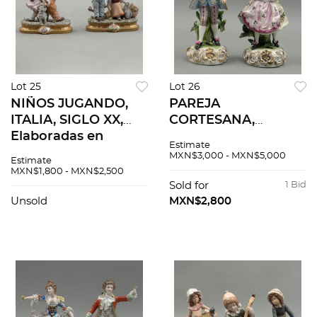
Lot 25
Lot 26
NIÑOS JUGANDO,
PAREJA
ITALIA, SIGLO XX,
CORTESANA,
Elaboradas en
ALEMANIA, SIGLO
Estimate
porcelana
XX, Elaboradas en
MXN$3,000 - MXN$5,000
Estimate
policromada.
porcelana
MXN$1,800 - MXN$2,500
Selladas
policromada. Sellada
Sold for
1 Bid
Capodimonte.
Martha Budich
Unsold
MXN$2,800
Acabado gres. 2
Dresden. Acabado
piezas.
brillante.