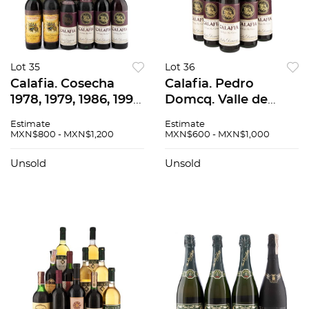
Lot 35
Lot 36
Calafia. Cosecha
Calafia. Pedro
1978, 1979, 1986, 1992.
Domcq. Valle de
Pedro Domcq.
Guadalupe. México.
Estimate
Estimate
Piezas: 13. En
Piezas: 7. En
MXN$800 - MXN$1,200
MXN$600 - MXN$1,000
presentación de 750
presentación de 750
ml.
ml.
Unsold
Unsold