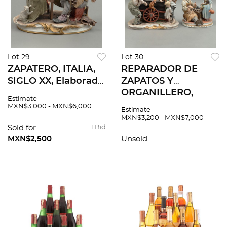
Lot 29
Lot 30
ZAPATERO, ITALIA,
REPARADOR DE
SIGLO XX, Elaborado
ZAPATOS Y
en porcelana
ORGANILLERO,
Estimate
policromada. Sellado
ITALIA, SIGLO XX,
MXN$3,000 - MXN$6,000
Estimate
Kings. Acabado gres.
Elaborados en
MXN$3,200 - MXN$7,000
Firmado B. Merli.
porcelana
Sold for
1 Bid
policromada. Tipo
MXN$2,500
Unsold
Capodimonte.
Acabado gres. 2
pzas.