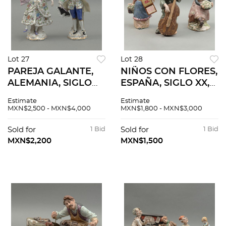
Lot 27
Lot 28
PAREJA GALANTE,
NIÑOS CON FLORES,
ALEMANIA, SIGLO
ESPAÑA, SIGLO XX,
XX. Elaborada en
Elaborados en
Estimate
Estimate
porcelana
porcelana
MXN$2,500 - MXN$4,000
MXN$1,800 - MXN$3,000
policromada. Sellada
policromada. Sellada
Voigt Bros. Detalles
Nadal. Acabado gres
Sold for
1 Bid
Sold for
1 Bid
en relieve y esmalte
tipo terracota. 3
MXN$2,200
MXN$1,500
dorado.
pzas.