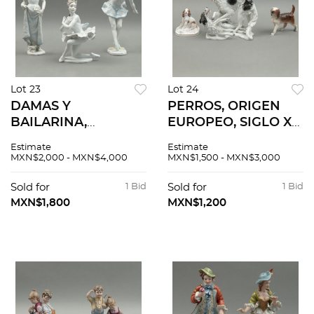
Lot 23
Lot 24
DAMAS Y
PERROS, ORIGEN
BAILARINA,
EUROPEO, SIGLO XX,
ALEMANIA, SIGLO
Elaborados en
Estimate
Estimate
XX. Elaboradas en
porcelana
MXN$2,000 - MXN$4,000
MXN$1,500 - MXN$3,000
porcelana
policromada.
policromada.
Sellados Royal
Sold for
1 Bid
Sold for
1 Bid
Selladas Rosenthal.
Worcester,
MXN$1,800
MXN$1,200
Acabado gres y
Rosenthal y otro.
brillante. 3 piezas.
Piezas: 3