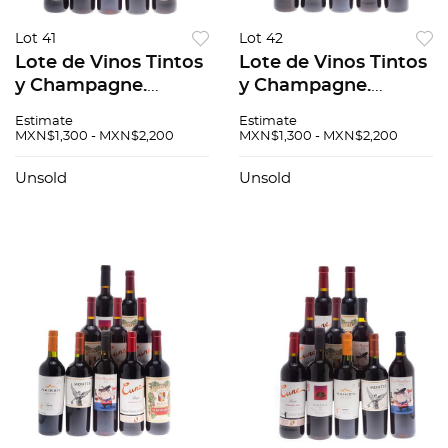
Lot 41
Lot 42
Lote de Vinos Tintos
Lote de Vinos Tintos
y Champagne.
y Champagne.
Kaiken Estate.
Kaiken Estate.
Estimate
Estimate
Montes. Cune. En
Montes. Cune. En
MXN$1,300 - MXN$2,200
MXN$1,300 - MXN$2,200
presentaciones de
presentaciones de
200 ml. y 750 ml.
200 ml. y 750 ml.
Unsold
Unsold
Total de piezas: 10.
Total de piezas: 10.