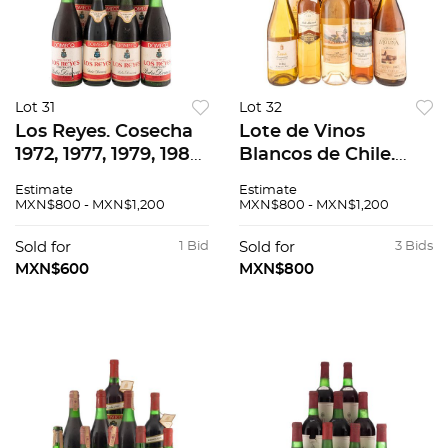
Lot 31
Lot 32
Los Reyes. Cosecha
Lote de Vinos
1972, 1977, 1979, 1980,
Blancos de Chile.
1985 y 1994. Pedro
Castillo de Molina.
Estimate
Estimate
Domecq. México.
En presentaciones
MXN$800 - MXN$1,200
MXN$800 - MXN$1,200
Piezas: 9 En
de 375 ml. y 750 ml.
presentación de 750
Total de piezas: 12.
Sold for
1 Bid
Sold for
3 Bids
ml.
MXN$600
MXN$800