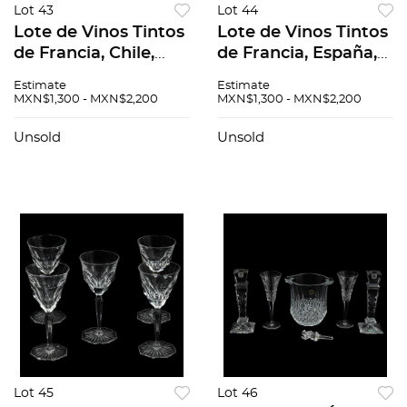
Lot 43
Lot 44
Lote de Vinos Tintos
Lote de Vinos Tintos
de Francia, Chile,
de Francia, España,
Argentina y España.
Argentina y Chile.
Estimate
Estimate
Cune. Enate. En
Cune. Enate. En
MXN$1,300 - MXN$2,200
MXN$1,300 - MXN$2,200
presentaciones de
presentaciones de
750 ml. Total de
750 ml. Total de
Unsold
Unsold
piezas: 10.
piezas: 10.
Lot 45
Lot 46