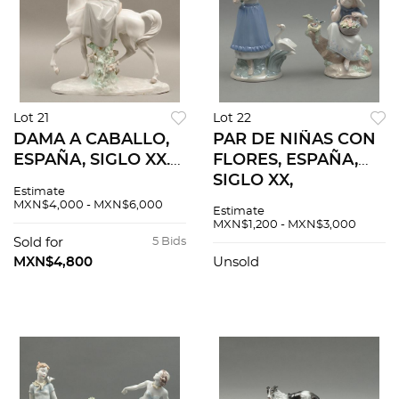
Lot 21
Lot 22
DAMA A CABALLO,
PAR DE NIÑAS CON
ESPAÑA, SIGLO XX.
FLORES, ESPAÑA,
Elaborado en
SIGLO XX,
Estimate
porcelana
Elaboradas en
MXN$4,000 - MXN$6,000
Estimate
policromada. Sellada
porcelana
MXN$1,200 - MXN$3,000
Lladró. Acabado
policromada.
Sold for
5 Bids
brillante.
Selladas Nadal.
MXN$4,800
Unsold
Acabado brillante. 2
pzas.