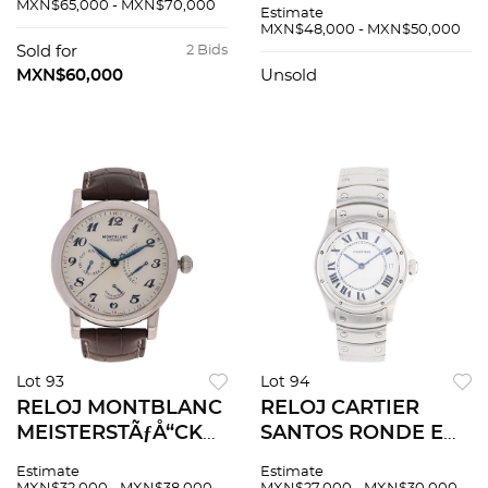
ACERO Movimiento:
Movimiento:
MXN$65,000 - MXN$70,000
Estimate
automÃƒÂ¡tico.
automÃƒÂ¡tico.
MXN$48,000 - MXN$50,000
Sold for
2 Bids
MXN$60,000
Unsold
Lot 93
Lot 94
RELOJ MONTBLANC
RELOJ CARTIER
MEISTERSTÃƒÅ“CK
SANTOS RONDE EN
DAY-DATE POWER
ACERO REF. 1920 1
Estimate
Estimate
RESERVE EN ACERO
Movimiento: