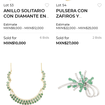
Lot 53
Lot 54
ANILLO SOLITARIO
PULSERA CON
CON DIAMANTE EN
ZAFIROS Y
ORO AMARILLO DE
DIAMANTES EN ORO
Estimate
Estimate
18K
AMARILLO DE 14K
MXN$9,000 - MXN$12,000
MXN$22,000 - MXN$25,000
Sold for
6 Bids
Sold for
2 Bids
MXN$10,000
MXN$27,000