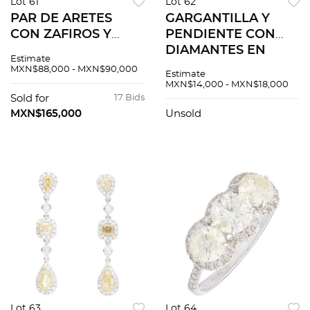
Lot 61
Lot 62
PAR DE ARETES
GARGANTILLA Y
CON ZAFIROS Y
PENDIENTE CON
DIAMANTES EN ORO
DIAMANTES EN
Estimate
BLANCO DE 18K
PLATINO 900 Y 850
MXN$88,000 - MXN$90,000
Estimate
MXN$14,000 - MXN$18,000
Sold for
17 Bids
MXN$165,000
Unsold
Lot 63
Lot 64