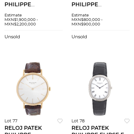
PHILIPPE
PHILIPPE
PERPETUAL
PERPETUAL
Estimate
Estimate
CALENDAR
CALENDAR
MXN$1,900,000 -
MXN$800,000 -
MXN$2,200,000
MXN$900,000
MOONPHASE EN
MOONPHASE EN
ORO ROSA DE 18K
ORO AMARILLO DE
Unsold
Unsold
REF. 5270R-001
18K REF. 5140R-011
Movimiento: manual.
Movimiento:
automÃƒÂ¡tico.
Lot 77
Lot 78
RELOJ PATEK
RELOJ PATEK