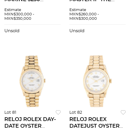
CHRONOGRAPH EN
BATGIRL" EN
Estimate
Estimate
ORO AMARILLO DE
ACERO, REF. 126710
MXN$300,000 -
MXN$260,000 -
MXN$350,000
MXN$300,000
18K REF. 5827
Movimiento:
Movimiento:
automÃƒÂ¡tico.
Unsold
Unsold
automÃƒÂ¡tico.
Lot 81
Lot 82
RELOJ ROLEX DAY-
RELOJ ROLEX
DATE OYSTER
DATEJUST OYSTER