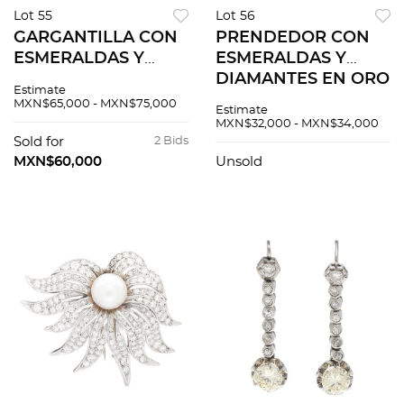
Lot 55
Lot 56
GARGANTILLA CON
PRENDEDOR CON
ESMERALDAS Y
ESMERALDAS Y
DIAMANTES EN ORO
DIAMANTES EN ORO
Estimate
AMARILLO DE 18K Y
BLANCO DE 14K
MXN$65,000 - MXN$75,000
Estimate
14K
MXN$32,000 - MXN$34,000
Sold for
2 Bids
MXN$60,000
Unsold