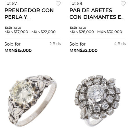
Lot 57
Lot 58
PRENDEDOR CON
PAR DE ARETES
PERLA Y
CON DIAMANTES EN
DIAMANTES EN
PLATA PALADIO
Estimate
Estimate
PLATINO, PLATA
MXN$17,000 - MXN$22,000
MXN$28,000 - MXN$30,000
PALADIO Y ORO
BLANCO DE 18K
Sold for
2 Bids
Sold for
4 Bids
MXN$15,000
MXN$32,000