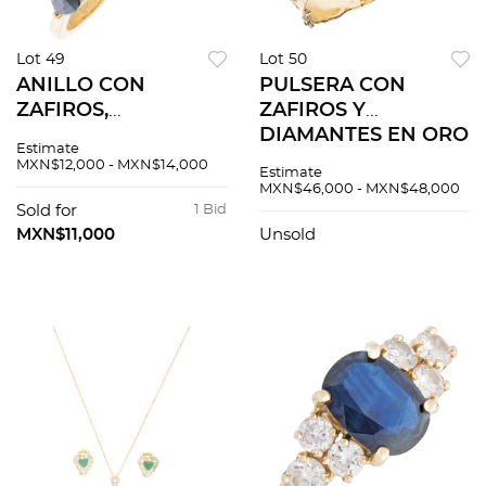
Lot 49
Lot 50
ANILLO CON
PULSERA CON
ZAFIROS,
ZAFIROS Y
TANZANITAS Y
DIAMANTES EN ORO
Estimate
DIAMANTE EN ORO
AMARILLO DE 14K Y
MXN$12,000 - MXN$14,000
Estimate
AMARILLO DE 14K
10K
MXN$46,000 - MXN$48,000
Sold for
1 Bid
MXN$11,000
Unsold