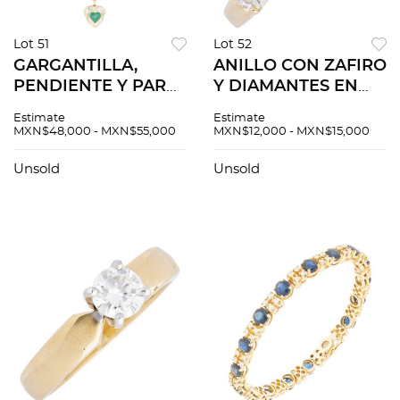
Lot 51
Lot 52
GARGANTILLA,
ANILLO CON ZAFIRO
PENDIENTE Y PAR
Y DIAMANTES EN
DE ARETES CON
ORO AMARILLO DE
Estimate
Estimate
ESMERALDAS Y
14K
MXN$48,000 - MXN$55,000
MXN$12,000 - MXN$15,000
DIAMANTES EN ORO
AMARILLO DE 18K
Unsold
Unsold