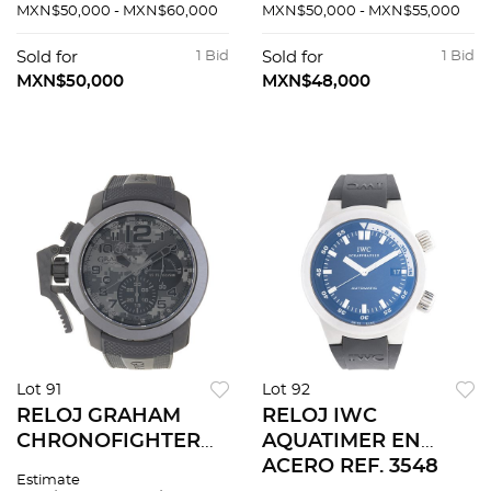
ACERO Movimiento:
BAY EN ACERO REF.
MXN$50,000 - MXN$60,000
MXN$50,000 - MXN$55,000
automÃƒÂ¡tico.
79220 Movimiento:
automÃƒÂ¡tico.
Sold for
1 Bid
Sold for
1 Bid
MXN$50,000
MXN$48,000
Lot 91
Lot 92
RELOJ GRAHAM
RELOJ IWC
CHRONOFIGHTER
AQUATIMER EN
OVERSIZE EN
ACERO REF. 3548
Estimate