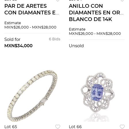
PAR DE ARETES
ANILLO CON
CON DIAMANTES EN
DIAMANTES EN ORO
ORO BLANCO DE
BLANCO DE 14K
Estimate
14K
MXN$26,000 - MXN$28,000
Estimate
MXN$26,000 - MXN$28,000
Sold for
6 Bids
MXN$34,000
Unsold
Lot 65
Lot 66