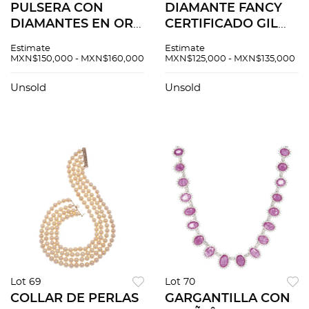
PULSERA CON
DIAMANTE FANCY
DIAMANTES EN ORO
CERTIFICADO GIL
BLANCO DE 18K
SIN MONTAR corte
Estimate
Estimate
oval brillante ~0.54
MXN$150,000 - MXN$160,000
MXN$125,000 - MXN$135,000
ct Claridad: VS2
Color: Fancy Vivid
Unsold
Unsold
Orangy Pink
Lot 69
Lot 70
COLLAR DE PERLAS
GARGANTILLA CON