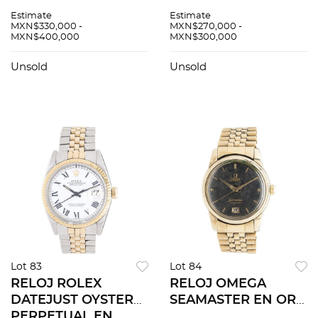
PERPETUAL EN ORO
PERPETUAL EN ORO
Estimate
Estimate
AMARILLO DE 18K
AMARILLO DE 18K
MXN$330,000 -
MXN$270,000 -
MXN$400,000
MXN$300,000
REF. 18248, CA. 1988
REF. 16018, CA. 1981 -
Movimiento:
1982 Movimiento:
Unsold
Unsold
automÃƒÂ¡tico.
automÃƒÂ¡tico.
Lot 83
Lot 84
RELOJ ROLEX
RELOJ OMEGA
DATEJUST OYSTER
SEAMASTER EN ORO
PERPETUAL EN
AMARILLO DE 18K,