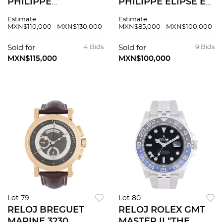
PHILIPPE
PHILIPPE ELIPSE EN
CALATRAVA EN ORO
ACERO REF. 3931
Estimate
Estimate
AMARILLO DE 18K
Movimiento: cuarzo.
MXN$110,000 - MXN$130,000
MXN$85,000 - MXN$100,000
REF. 3537
Movimiento: manual.
Sold for
4 Bids
Sold for
9 Bids
MXN$115,000
MXN$100,000
Lot 79
Lot 80
RELOJ BREGUET
RELOJ ROLEX GMT
MARINE 3230
MASTER II "THE