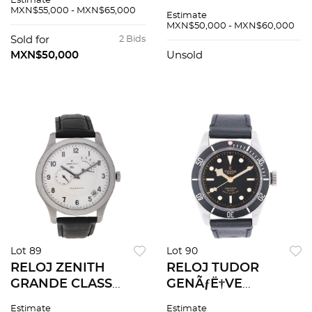
Estimate
CHRONOGRAPH EN
ACERO REF. 263-66
MXN$55,000 - MXN$65,000
Estimate
ACERO Movimiento:
Movimiento:
MXN$50,000 - MXN$60,000
automÃƒÂ¡tico.
automÃƒÂ¡tico.
Sold for
2 Bids
MXN$50,000
Unsold
Lot 89
Lot 90
RELOJ ZENITH
RELOJ TUDOR
GRANDE CLASS
GENÃƒË†VE
RESERVE ELITE EN
HERITAGE BLACK
Estimate
Estimate