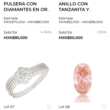
PULSERA CON
ANILLO CON
DIAMANTES EN ORO
TANZANITA Y
BLANCO DE 14K
DIAMANTES EN ORO
Estimate
Estimate
BLANCO 14K
MXN$70,000 - MXN$80,000
MXN$52,000 - MXN$56,000
Sold for
14 Bids
Sold for
2 Bids
MXN$95,000
MXN$50,000
Lot 67
Lot 68