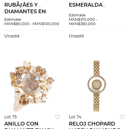
RUBÃƒÂES Y
ESMERALDA
DIAMANTES EN
COLOMBIANA
Estimate
PLATINO 950
CERTIFICADA NGI
Estimate
MXN$310,000 -
MXN$90,000 - MXN$100,000
MXN$350,000
EN METAL BASE
Unsold
Unsold
Lot 73
Lot 74
ANILLO CON
RELOJ CHOPARD