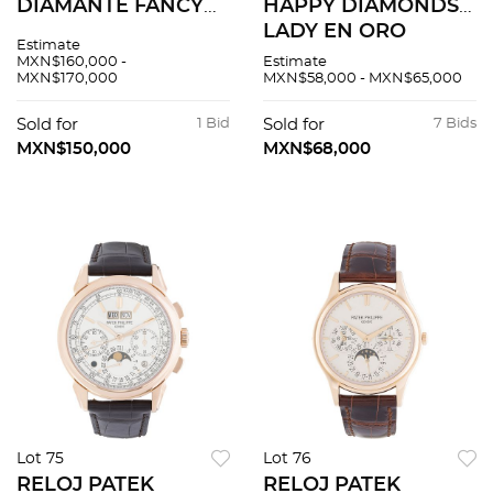
DIAMANTE FANCY
HAPPY DIAMONDS
CERTIFICADO GIL Y
LADY EN ORO
Estimate
DIAMANTES EN ORO
AMARILLO DE 18K
MXN$160,000 -
Estimate
MXN$170,000
MXN$58,000 - MXN$65,000
ROSA DE 18K
REF. 4066
Movimiento: cuarzo.
Sold for
1 Bid
Sold for
7 Bids
MXN$150,000
MXN$68,000
Lot 75
Lot 76
RELOJ PATEK
RELOJ PATEK