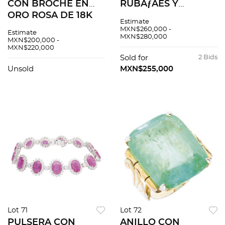
CON BROCHE EN
RUBÃƒÂES Y
ORO ROSA DE 18K
DIAMANTES EN
Estimate
CON DIAMANTES
PLATINO 950
MXN$260,000 -
Estimate
MXN$280,000
MXN$200,000 -
MXN$220,000
Sold for
2 Bids
Unsold
MXN$255,000
Lot 71
Lot 72
PULSERA CON
ANILLO CON