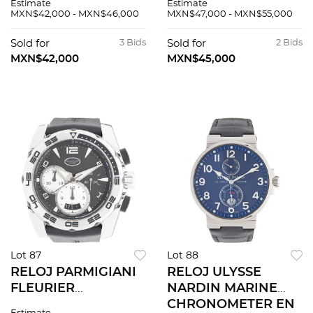
Estimate
Estimate
ORO AMARILLO DE
18K Movimiento:
MXN$42,000 - MXN$46,000
MXN$47,000 - MXN$55,000
18K Y ACERO REF. L2
manual.
643 8 Movimiento:
Sold for
3 Bids
Sold for
2 Bids
automÃƒÂ¡tico.
MXN$42,000
MXN$45,000
Lot 87
Lot 88
RELOJ PARMIGIANI
RELOJ ULYSSE
FLEURIER
NARDIN MARINE
PERSHING
CHRONOMETER EN