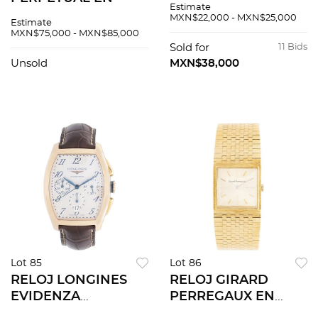
Estimate
ACERO Y ORO
10K, ACERO Y
MXN$22,000 - MXN$25,000
Estimate
AMARILLO DE 18K Y
CHAPA Movimiento:
MXN$75,000 - MXN$85,000
10K REF. 1601, CA.
automÃƒÂ¡tico.
Sold for
11 Bids
1966-1967
Unsold
MXN$38,000
Movimiento:
automÃƒÂ¡tico.
Lot 85
Lot 86
RELOJ LONGINES
RELOJ GIRARD
EVIDENZA
PERREGAUX EN
CHRONOGRAPH EN
ORO AMARILLO DE