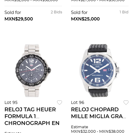
MXN$32,000 - MXN$38,000
MXN$27,000 - MXN$30,000
REF. 7202
automÃƒÂ¡tico.
Movimiento:
Sold for
2 Bids
Sold for
1 Bid
automÃƒÂ¡tico.
MXN$29,500
MXN$25,000
Lot 95
Lot 96
RELOJ TAG HEUER
RELOJ CHOPARD
FORMULA 1
MILLE MIGLIA GRAN
CHRONOGRAPH EN
TURISMO XL EN
Estimate
ACERO REF. CAU1110
ACERO REF. 8997
MXN$32,000 - MXN$38,000