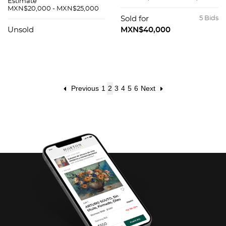
Estimate
Movimiento: cuarzo.
Movimiento:
MXN$20,000 - MXN$25,000
automÃƒÂ¡tico.
Sold for
5 Bids
Unsold
MXN$40,000
Previous
1
2
3
4
5
6
Next