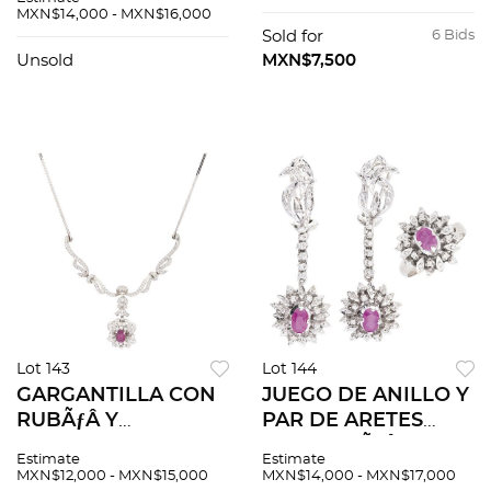
MXN$14,000 - MXN$16,000
Sold for
6 Bids
Unsold
MXN$7,500
Lot 143
Lot 144
GARGANTILLA CON
JUEGO DE ANILLO Y
RUBÃƒÂ Y
PAR DE ARETES
DIAMANTES EN
CON RUBÃƒÂES Y
Estimate
Estimate
PLATA PALADIO
DIAMANTES EN
MXN$12,000 - MXN$15,000
MXN$14,000 - MXN$17,000