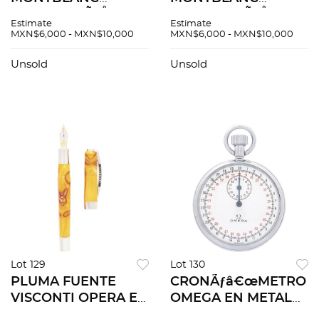
MEISTERSTÃƒÅ“CK
MEISTERSTÃƒÅ“CK
Estimate
Estimate
STARWALKER EN
STARWALKER EN
MXN$6,000 - MXN$10,000
MXN$6,000 - MXN$10,000
ACERO Y RESINA
CHAPA Y RESINA
Unsold
Unsold
Lot 129
Lot 130
PLUMA FUENTE
CRONÃƒâ€œMETRO
VISCONTI OPERA EN
OMEGA EN METAL
RESINA Y METAL
BASE Movimiento: