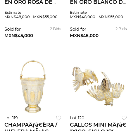
EN ORO ROSA DE
EN ORO BLANCO DE
18K DE LA FIRMA
18K DE LA FIRMA
Estimate
Estimate
PATEK PHILIPPE
PATEK PHILIPPE
MXN$48,000 - MXN$55,000
MXN$48,000 - MXN$55,000
COLECCIÃƒâ€œN
COLECCIÃƒâ€œN
CALATRAVA
CALATRAVA
Sold for
2 Bids
Sold for
2 Bids
MXN$45,000
MXN$45,000
Lot 119
Lot 120
CHAMPAÃƒâ€˜ERA /
GALLOS MINI MÃƒâ€