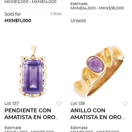
SEMIPRECIOSAS EN
BLANCO DE 10K
MXN$12,000 - MXN$14,000
Estimate
ORO AMARILLO DE
MXN$34,000 - MXN$36,000
18K Y 10K
Sold for
3 Bids
MXN$11,000
Unsold
Lot 137
Lot 138
PENDIENTE CON
ANILLO CON
AMATISTA EN ORO
AMATISTA EN ORO
AMARILLO DE 14K
AMARILLO DE 18K
Estimate
Estimate