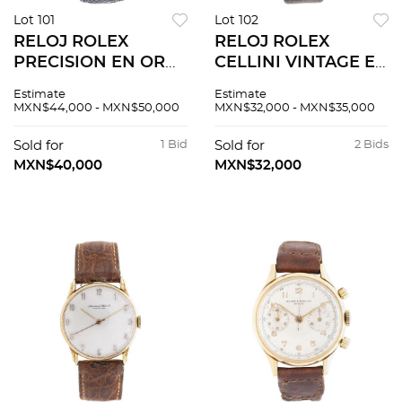
Lot 101
Lot 102
RELOJ ROLEX
RELOJ ROLEX
PRECISION EN ORO
CELLINI VINTAGE EN
AMARILLO DE 18K Y
ORO AMARILLO DE
Estimate
Estimate
PLAQUÃƒâ€°
18K REF. 2475
MXN$44,000 - MXN$50,000
MXN$32,000 - MXN$35,000
Movimiento: manual.
Movimiento: manual.
Sold for
1 Bid
Sold for
2 Bids
MXN$40,000
MXN$32,000