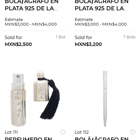
BOLÃƒÂGRAFO EN
BOLÃƒÂGRAFO EN
PLATA 925 DE LA
PLATA 925 DE LA
FIRMA TIFFANY &
FIRMA TIFFANY &
Estimate
Estimate
CO.
CO.
MXN$3,000 - MXN$4,000
MXN$3,000 - MXN$4,000
Sold for
1 Bid
Sold for
7 Bids
MXN$2,500
MXN$3,200
Lot 111
Lot 112