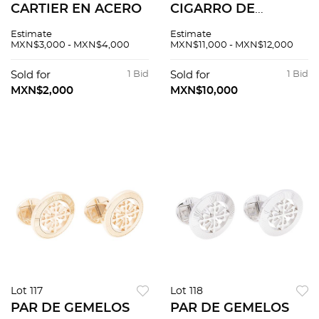
CARTIER EN ACERO
CIGARRO DE
SERPENTINA CON
Estimate
Estimate
DIAMANTES
MXN$3,000 - MXN$4,000
MXN$11,000 - MXN$12,000
Sold for
1 Bid
Sold for
1 Bid
MXN$2,000
MXN$10,000
Lot 117
Lot 118
PAR DE GEMELOS
PAR DE GEMELOS