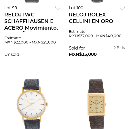
Lot 99
Lot 100
RELOJ IWC
RELOJ ROLEX
SCHAFFHAUSEN EN
CELLINI EN ORO
ACERO Movimiento:
AMARILLO DE 18K
Estimate
automÃƒÂ¡tico.
REF. 3833
MXN$37,000 - MXN$40,000
Estimate
Movimiento: manual.
MXN$22,000 - MXN$25,000
Sold for
2 Bids
Unsold
MXN$35,000