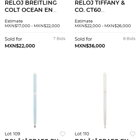
RELOJ BREITLING
RELOJ TIFFANY &
COLT OCEAN EN
CO. CT60
ACERO REF. A 64350
CHRONOGRAPH EN
Estimate
Estimate
Movimiento: cuarzo.
ACERO Movimiento:
MXN$17,000 - MXN$22,000
MXN$22,000 - MXN$26,000
automÃƒÂ¡tico.
Sold for
7 Bids
Sold for
8 Bids
MXN$22,000
MXN$36,000
Lot 109
Lot 110