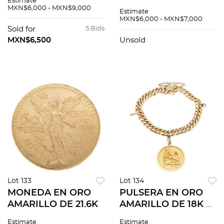
Estimate
BLANCO DE 18K DE
BLANCO DE 10K Y
MXN$6,000 - MXN$9,000
Estimate
LA FIRMA DAMIANI
AMARILLO DE 14K
MXN$6,000 - MXN$7,000
Sold for
5 Bids
MXN$6,500
Unsold
Lot 133
Lot 134
MONEDA EN ORO
PULSERA EN ORO
AMARILLO DE 21.6K
AMARILLO DE 18K Y
10K
Estimate
Estimate