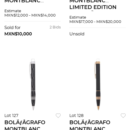
MONTBLANC
MONTBLANC
LIMITED EDITION
LIMITED EDITION
Estimate
HONORÃƒâ€° DE
HONORÃƒâ€° DE
MXN$12,000 - MXN$14,000
Estimate
BALZAC EN RESINA
BALZAC EN RESINA
MXN$17,000 - MXN$20,000
Y METAL
Y METAL
Sold for
2 Bids
MXN$10,000
Unsold
Lot 127
Lot 128
BOLÃƒÂGRAFO
BOLÃƒÂGRAFO
MONTBLANC
MONTBLANC