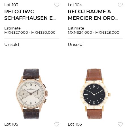
Lot 103
Lot 104
RELOJ IWC
RELOJ BAUME &
SCHAFFHAUSEN EN
MERCIER EN ORO
CHAPA Movimiento:
AMARILLO DE 18K
Estimate
Estimate
manual.
Movimiento: manual.
MXN$27,000 - MXN$30,000
MXN$24,000 - MXN$28,000
Unsold
Unsold
Lot 105
Lot 106