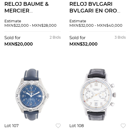
RELOJ BAUME &
RELOJ BVLGARI
MERCIER
BVLGARI EN ORO
CHRONOGRAPH EN
AMARILLO DE 18K
Estimate
Estimate
ORO ROSA DE 18K
REF. BB 33 GL
MXN$22,000 - MXN$28,000
MXN$32,000 - MXN$40,000
Movimiento: manual.
Movimiento: cuarzo.
Sold for
2 Bids
Sold for
3 Bids
MXN$20,000
MXN$32,000
Lot 107
Lot 108