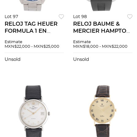
Lot 97
Lot 98
RELOJ TAG HEUER
RELOJ BAUME &
FORMULA 1 EN
MERCIER HAMPTON
ACERO REF.
SQUARE
Estimate
Estimate
WAZ1010
CHRONOGRAPH EN
MXN$22,000 - MXN$25,000
MXN$18,000 - MXN$22,000
Movimiento: cuarzo.
ACERO Movimiento:
automÃƒÂ¡tico.
Unsold
Unsold