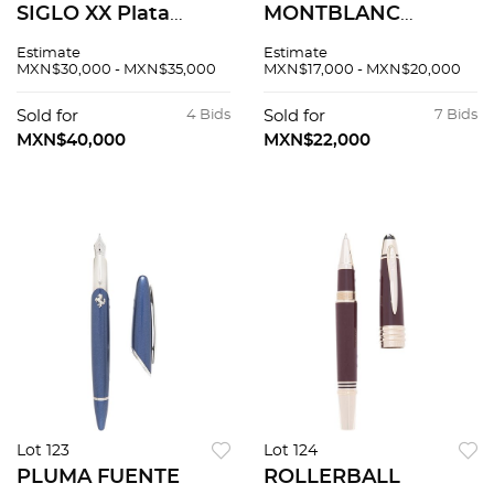
SIGLO XX Plata
MONTBLANC
sterling, Ley .925
LIMITED EDITION
Estimate
Estimate
Sellado TANE
CHARLES DICKENS
MXN$30,000 - MXN$35,000
MXN$17,000 - MXN$20,000
WRITERS EDITION
EN RESINA VERDE Y
Sold for
4 Bids
Sold for
7 Bids
PLATA 925
MXN$40,000
MXN$22,000
Lot 123
Lot 124
PLUMA FUENTE
ROLLERBALL