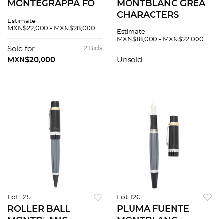
MONTEGRAPPA FOR
MONTBLANC GREAT
FERRARI EDITION
CHARACTERS
Estimate
EN LACA Y PLATA
HOMAGE TO JOHN
MXN$22,000 - MXN$28,000
Estimate
925
F. KENNEDY
MXN$18,000 - MXN$22,000
SPECIAL EDITION
Sold for
2 Bids
EN RESINA Y METAL
MXN$20,000
Unsold
BASE
Lot 125
Lot 126
ROLLER BALL
PLUMA FUENTE