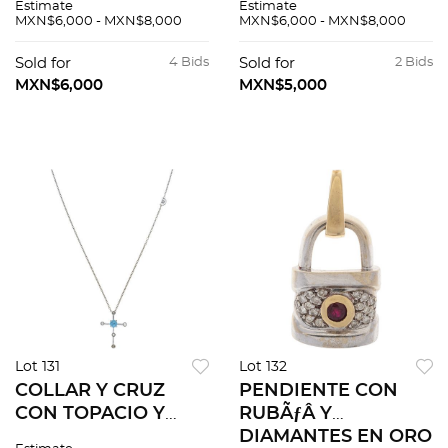
Estimate
Estimate
manual.
MXN$6,000 - MXN$8,000
MXN$6,000 - MXN$8,000
Sold for
4 Bids
Sold for
2 Bids
MXN$6,000
MXN$5,000
Lot 131
Lot 132
COLLAR Y CRUZ
PENDIENTE CON
CON TOPACIO Y
RUBÃƒÂ Y
DIAMANTES EN ORO
DIAMANTES EN ORO