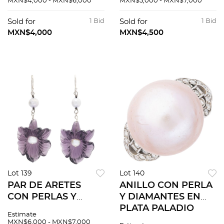
MXN$4,000 - MXN$6,000
MXN$5,000 - MXN$7,000
Sold for
1 Bid
Sold for
1 Bid
MXN$4,000
MXN$4,500
Lot 139
Lot 140
PAR DE ARETES
ANILLO CON PERLA
CON PERLAS Y
Y DIAMANTES EN
AMATISTAS EN
PLATA PALADIO
Estimate
PLATA
MXN$6,000 - MXN$7,000