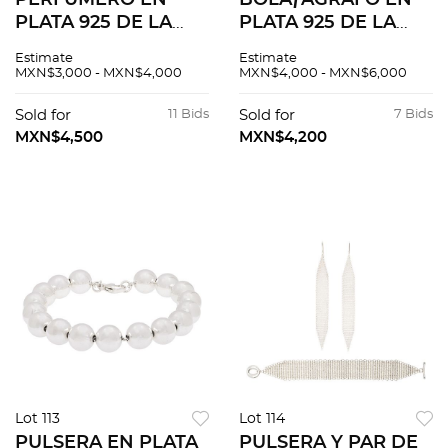
PERFUMERO EN
BOLÃƒÂGRAFO EN
PLATA 925 DE LA
PLATA 925 DE LA
FIRMA TIFFANY &
FIRMA TIFFANY &
Estimate
Estimate
CO.
CO.
MXN$3,000 - MXN$4,000
MXN$4,000 - MXN$6,000
Sold for
11 Bids
Sold for
7 Bids
MXN$4,500
MXN$4,200
Lot 113
Lot 114
PULSERA EN PLATA
PULSERA Y PAR DE