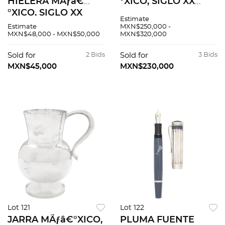
HIELERA MÃƒâ€
°XICO, SIGLO XX
°XICO, SIGLO XX
Plata sterling, Ley
Estimate
Plata Tane, Ley .925
.925 Plata .925,
Estimate
MXN$250,000 -
MXN$48,000 - MXN$50,000
MXN$320,000
vermeil de oro
amarillo de 23K y
Sold for
2 Bids
Sold for
3 Bids
vermeil de oro rosa
MXN$45,000
MXN$230,000
de 18K
Lot 121
Lot 122
JARRA MÃƒâ€°XICO,
PLUMA FUENTE