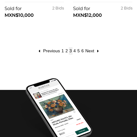
PLATA PALADIO
Sold for
2 Bids
Sold for
2 Bids
MXN$10,000
MXN$12,000
Previous
1
2
3
4
5
6
Next