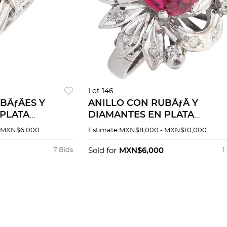
Lot 146
BÃƒÂES Y
ANILLO CON RUBÃƒÂ Y
PLATA
DIAMANTES EN PLATA
PALADIO
 MXN$6,000
Estimate
MXN$8,000 - MXN$10,000
7 Bids
Sold for
MXN$6,000
1