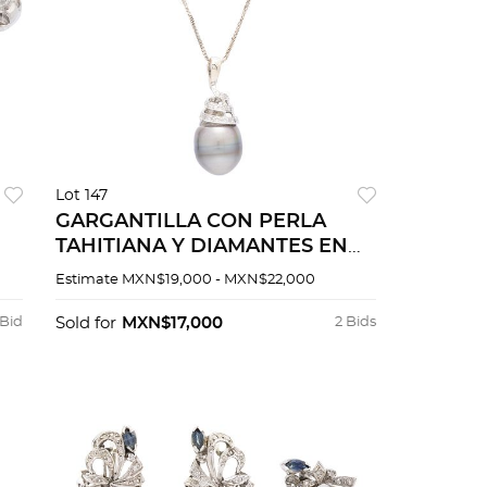
Lot 147
GARGANTILLA CON PERLA
TAHITIANA Y DIAMANTES EN
ORO BLANCO DE 18K
Estimate
MXN$19,000 - MXN$22,000
 Bid
Sold for
MXN$17,000
2 Bids