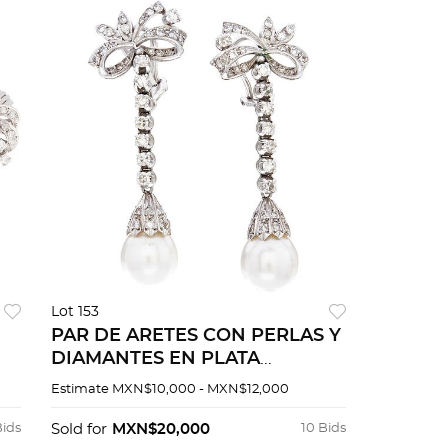
Lot 153
PAR DE ARETES CON PERLAS Y
DIAMANTES EN PLATA
PALADIO
Estimate
MXN$10,000 - MXN$12,000
Bids
Sold for
MXN$20,000
10 Bids