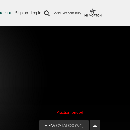
Sign up
Log In
 83 31 40
Social Responsibility
Auction ended
VIEW CATALOG (252)