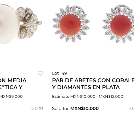
Lot 149
N MEDIA
PAR DE ARETES CON CORAL
°TICA Y
Y DIAMANTES EN PLATA
PLATA
PALADIO
 MXN$9,000
Estimate
MXN$10,000 - MXN$12,000
6 Bids
Sold for
MXN$10,000
6 