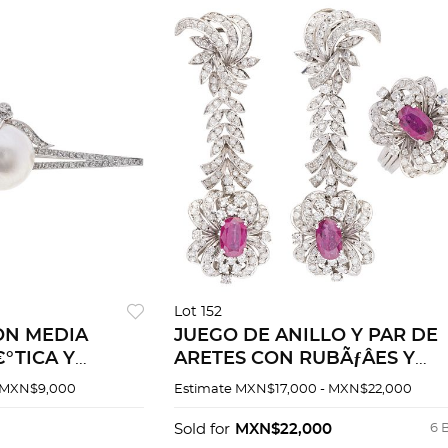
Lot 152
N MEDIA
JUEGO DE ANILLO Y PAR DE
°TICA Y
ARETES CON RUBÃƒÂES Y
PLATA
DIAMANTES EN PLATA
 MXN$9,000
Estimate
MXN$17,000 - MXN$22,000
PALADIO
Sold for
MXN$22,000
6 