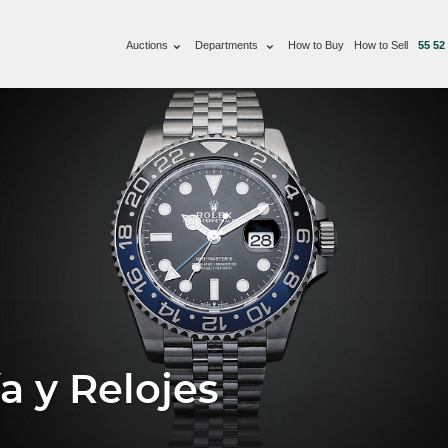
Auctions
Departments
How to Buy
How to Sell
55 52
a y Relojes