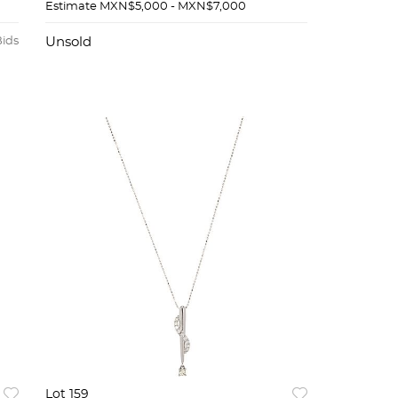
LA
PALADIO
Estimate
MXN$5,000 - MXN$7,000
Bids
Unsold
Lot 159