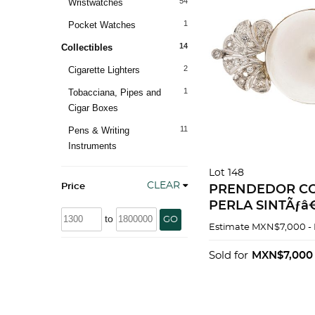
54
Wristwatches
1
Pocket Watches
14
Collectibles
2
Cigarette Lighters
1
Tobacciana, Pipes and
Cigar Boxes
11
Pens & Writing
Instruments
Lot 148
CLEAR
Price
PRENDEDOR CO
PERLA SINTÃƒâ€
to
GO
DIAMANTES EN 
Estimate
MXN$7,000 -
PALADIO
Sold for
MXN$7,000