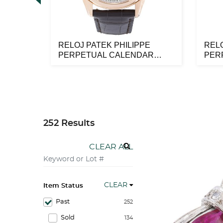
NTES
RELOJ PATEK PHILIPPE
RELO
8K
PERPETUAL CALENDAR
PER
MOONPHASE EN OR...
MOO
252 Results
CLEAR ALL
CLEAR
Item Status
Past
252
Sold
134