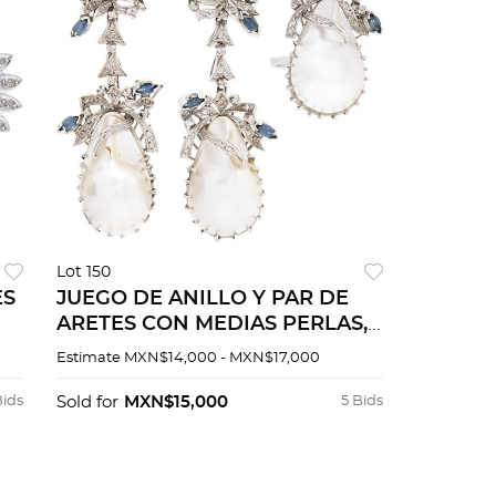
Lot 150
ES
JUEGO DE ANILLO Y PAR DE
ARETES CON MEDIAS PERLAS,
ZAFIROS Y DIAMANTES EN
Estimate
MXN$14,000 - MXN$17,000
PLATA PALADIO
Bids
Sold for
MXN$15,000
5 Bids