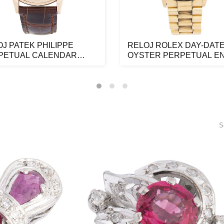
J PATEK PHILIPPE
RELOJ ROLEX DAY-DAT
PETUAL CALENDAR
OYSTER PERPETUAL E
NPHASE EN OR...
ORO AMARILLO D...
S