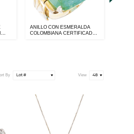
E
ANILLO CON ESMERALDA
RELOJ
N
COLOMBIANA CERTIFICADA
3230 
NGI EN META...
ORO AM
ort By
View