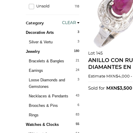
Unsold
118
CLEAR
Category
3
Decorative Arts
3
Silver & Vertu
180
Jewelry
Lot 145
ANILLO CON RU
21
Bracelets & Bangles
DIAMANTES EN 
24
Earrings
PALADIO
Estimate
MXN$4,000 -
3
Loose Diamonds and
Gemstones
Sold for
MXN$3,500
43
Necklaces & Pendants
6
Brooches & Pins
83
Rings
55
Watches & Clocks