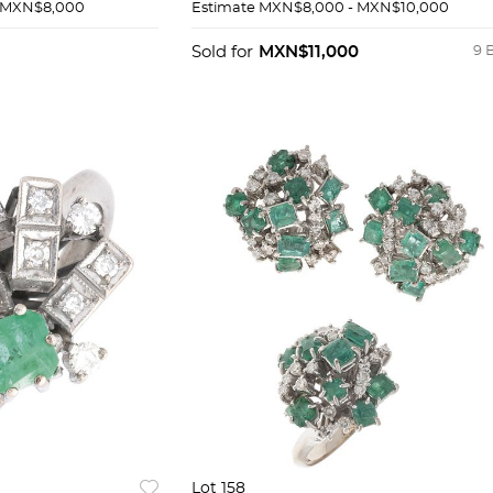
EN ORO BLANCO DE 18K DE 
 MXN$8,000
Estimate
MXN$8,000 - MXN$10,000
FIRMA MEIRA T
Sold for
MXN$11,000
9 
Lot 158