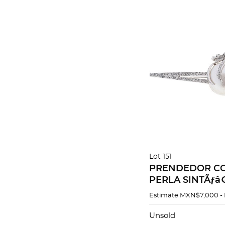
Lot 151
PRENDEDOR CO
PERLA SINTÃƒâ€
DIAMANTES EN 
Estimate
MXN$7,000 -
PALADIO
Unsold